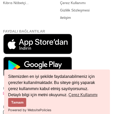
Kıbrıs Nöbetçi...
Çerez Kullanımı
Gizlilik Sözleşmesi
iletişim
FAYDALI BAĞLANTILAR
Sitemizden en iyi şekilde faydalanabilmeniz için
çerezler kullanılmaktadır. Bu siteye giriş yaparak
HIZLI İLETIŞIM
çerez kullanımını kabul etmiş sayılıyorsunuz.
info@nobetcieczane.net
Detaylı bilgi için metni okuyunuz.
Çerez Kullanımı
Tamam
BIZI TAKIP EDIN
Powered by WebsitePolicies