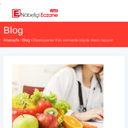
,
Blog
Anasayfa
Blog
Diyetisyenler Kilo vermerde büyük önem taşıyor!