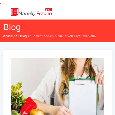
,
Blog
Anasayfa
Blog
Kilo vermede en büyük etken DiyetisyenleriN