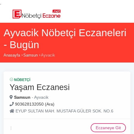
,
Ayvacik Nöbetçi Eczaneleri
- Bugün
Anasayfa
Samsun
Ayvacik
NÖBETÇI
Yaşam Eczanesi
Samsun
- Ayvacik
903628132050 (Ara)
EYUP SULTAN MAH. MUSTAFA GÜLER SOK. NO.6
Eczaneye Git