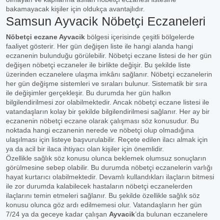
bakamayacak kişiler için oldukça avantajlıdır.
Samsun Ayvacik Nöbetçi Eczaneleri
Nöbetçi eczane Ayvacik
bölgesi içerisinde çeşitli bölgelerde
faaliyet gösterir. Her gün değişen liste ile hangi alanda hangi
eczanenin bulunduğu görülebilir. Nöbetçi eczane listesi de her gün
değişen nöbetçi eczaneler ile birlikte değişir. Bu şekilde liste
üzerinden eczanelere ulaşma imkânı sağlanır. Nöbetçi eczanelerin
her gün değişme sistemleri ve sıraları bulunur. Sistematik bir sıra
ile değişimler gerçekleşir. Bu durumda her gün halkın
bilgilendirilmesi zor olabilmektedir. Ancak nöbetçi eczane listesi ile
vatandaşların kolay bir şekilde bilgilendirilmesi sağlanır. Her ay bir
eczanenin nöbetçi eczane olarak çalışması söz konusudur. Bu
noktada hangi eczanenin nerede ve nöbetçi olup olmadığına
ulaşılması için listeye başvurulabilir. Reçete edilen ilacı almak için
ya da acil bir ilaca ihtiyacı olan kişiler için önemlidir.
Özellikle sağlık söz konusu olunca beklemek olumsuz sonuçların
görülmesine sebep olabilir. Bu durumda nöbetçi eczanelerin varlığı
hayat kurtarıcı olabilmektedir. Devamlı kullandıkları ilaçların bitmesi
ile zor durumda kalabilecek hastaların nöbetçi eczanelerden
ilaçlarını temin etmeleri sağlanır. Bu şekilde özellikle sağlık söz
konusu olunca göz ardı edilmemesi olur. Vatandaşların her gün
7/24 ya da geceye kadar çalışan
Ayvacik
’da bulunan eczanelere