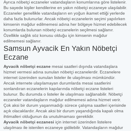
Ayrıca nöbetçi eczaneler vatandaşların konumlarına göre listelenir.
Bu sayede kişiler kendilerine en yakın nöbetçi eczaneye ulaşılabilir.
Eczaneler genellikle vatandaşların en yoğun ikamet ettiği yerlerde
daha fazla bulunurlar. Ancak nöbetçi eczanelerin seçimi yapılırken
kimsenin mağdur edilmemesi adına her bölgeye hizmet edebilecek
konumlarda bulunan nöbetçi eczanelerin seçilmesi sağlanır.
Özellikle sağlık söz konusu olduğu için kimsenin mağdur
edilmemesi sağlanır.
Samsun Ayvacik En Yakın Nöbetçi
Eczane
Ayvacik nöbetçi eczane
mesai saatleri dışında vatandaşlara
hizmet vermesi adına sunulan nöbetçi eczanelerdir. Eczanelere
internet üzerinden sunulan listeler ile ulaşılması mümkündür.
Ancak internete ulaşılamayan durumlarda mesai saatlerini
sonlandıran eczanelerin kapılarında nöbetçi eczane listeleri
bulunur. Bu durumda o listeler ile ulaşılması sağlanabilir. Nöbetçi
eczaneler vatandaşların mağdur edilmemesi adına hizmet verir.
Çok aksi bir durum yaşanmadığı sürece çalışma saatleri içerisinde
açık olacaklardır. Ancak aksi bir durum yaşandığında kapalı olma
ihtimalleri olduğunun da unutulmaması gereklidir.
Ayvacik nöbetçi eczanesi
için internet üzerinden listelere
ulaşılması ile istenilen eczaneye gidilebilir. Vatandaşların mağdur