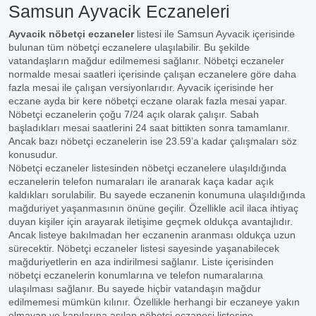
Samsun Ayvacik Eczaneleri
Ayvacik nöbetçi eczaneler
listesi ile Samsun Ayvacik içerisinde
bulunan tüm nöbetçi eczanelere ulaşılabilir. Bu şekilde
vatandaşların mağdur edilmemesi sağlanır. Nöbetçi eczaneler
normalde mesai saatleri içerisinde çalışan eczanelere göre daha
fazla mesai ile çalışan versiyonlarıdır. Ayvacik içerisinde her
eczane ayda bir kere nöbetçi eczane olarak fazla mesai yapar.
Nöbetçi eczanelerin çoğu 7/24 açık olarak çalışır. Sabah
başladıkları mesai saatlerini 24 saat bittikten sonra tamamlanır.
Ancak bazı nöbetçi eczanelerin ise 23.59’a kadar çalışmaları söz
konusudur.
Nöbetçi eczaneler listesinden nöbetçi eczanelere ulaşıldığında
eczanelerin telefon numaraları ile aranarak kaça kadar açık
kaldıkları sorulabilir. Bu sayede eczanenin konumuna ulaşıldığında
mağduriyet yaşanmasının önüne geçilir. Özellikle acil ilaca ihtiyaç
duyan kişiler için arayarak iletişime geçmek oldukça avantajlıdır.
Ancak listeye bakılmadan her eczanenin aranması oldukça uzun
sürecektir. Nöbetçi eczaneler listesi sayesinde yaşanabilecek
mağduriyetlerin en aza indirilmesi sağlanır. Liste içerisinden
nöbetçi eczanelerin konumlarına ve telefon numaralarına
ulaşılması sağlanır. Bu sayede hiçbir vatandaşın mağdur
edilmemesi mümkün kılınır. Özellikle herhangi bir eczaneye yakın
olmayan ve kapılarına asılan nöbetçi eczanesi listesine