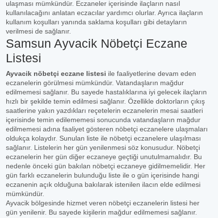
ulaşması mümkündür. Eczaneler içerisinde ilaçların nasıl
kullanılacağını anlatan eczacılar yardımcı olurlar. Ayrıca ilaçların
kullanım koşulları yanında saklama koşulları gibi detayların
verilmesi de sağlanır.
Samsun Ayvacik Nöbetçi Eczane
Listesi
Ayvacik nöbetçi eczane listesi
ile faaliyetlerine devam eden
eczanelerin görülmesi mümkündür. Vatandaşların mağdur
edilmemesi sağlanır. Bu sayede hastalıklarına iyi gelecek ilaçların
hızlı bir şekilde temin edilmesi sağlanır. Özellikle doktorların çıkış
saatlerine yakın yazdıkları reçetelerin eczanelerin mesai saatleri
içerisinde temin edilememesi sonucunda vatandaşların mağdur
edilmemesi adına faaliyet gösteren nöbetçi eczanelere ulaşmaları
oldukça kolaydır. Sunulan liste ile nöbetçi eczanelere ulaşılması
sağlanır. Listelerin her gün yenilenmesi söz konusudur. Nöbetçi
eczanelerin her gün diğer eczaneye geçtiği unutulmamalıdır. Bu
nedenle önceki gün bakılan nöbetçi eczaneye gidilmemelidir. Her
gün farklı eczanelerin bulunduğu liste ile o gün içerisinde hangi
eczanenin açık olduğuna bakılarak istenilen ilacın elde edilmesi
mümkündür.
Ayvacik bölgesinde hizmet veren nöbetçi eczanelerin listesi her
gün yenilenir. Bu sayede kişilerin mağdur edilmemesi sağlanır.