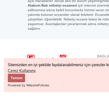
açık olacaklardır. Ancak aksi bir durum yaşandığında
Atakum Batı nöbetçi eczanesi
için internet üzerind
edilmemesi adına belirli konumlarda hizmet veren nö
yakında bulunan eczaneler olarak listelenir. Eczanel
çalıştıkları öğrenilebilir. Nöbetçi eczane listesi ile
yaşanmaz. Avantajlardan yararlanmak adına nöbetçi e
sağlanır.
BAĞLA
İstanbu
Sitemizden en iyi şekilde faydalanabilmeniz için çerezler ku
Nöbetçi.
Çerez Kullanımı
Copyright © 2023 Tüm Hakları Saklıdır.
Ankara 
Tamam
Kıbrıs N
Powered by WebsitePolicies