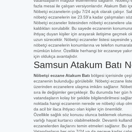
vatandaşların mağdur edilmemesi sağlanır. Nöbetçi e
fazla mesai ile çalışan versiyonlarıdır. Atakum Batı 
Nöbetçi eczanelerin çoğu 7/24 açık olarak çalışır. Sa
nöbetçi eczanelerin ise 23.59’a kadar çalışmaları sö
Nöbetçi eczaneler listesinden nöbetçi eczanelere ula
kaldıkları sorulabilir. Bu sayede eczanenin konumuna 
ihtiyaç duyan kişiler için arayarak iletişime geçmek
uzun sürecektir. Nöbetçi eczaneler listesi sayesinde 
nöbetçi eczanelerin konumlarına ve telefon numaral
mümkün kılınır. Özellikle herhangi bir eczaneye yakı
için oldukça avantajlıdır.
Samsun Atakum Batı Nö
Nöbetçi eczane Atakum Batı
bölgesi içerisinde çeşi
eczanenin bulunduğu görülebilir. Nöbetçi eczane listes
üzerinden eczanelere ulaşma imkânı sağlanır. Nöbetçi
sıra ile değişimler gerçekleşir. Bu durumda her gün hal
vatandaşların kolay bir şekilde bilgilendirilmesi sağ
noktada hangi eczanenin nerede ve nöbetçi olup olmadı
da acil bir ilaca ihtiyacı olan kişiler için önemlidir.
Özellikle sağlık söz konusu olunca beklemek olumsuz
varlığı hayat kurtarıcı olabilmektedir. Devamlı kulland
eczanelerden ilaçlarını temin etmeleri sağlanır. Bu ş
Vatandaşların her gün 7/24 ya da geceye kadar çalı