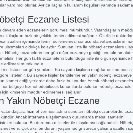
cılar yardımcı olurlar. Ayrıca ilaçların kullanım koşulları yanında saklama
betçi Eczane Listesi
rine devam eden eczanelerin görülmesi mümkündür. Vatandaşların mağd
ek ilaçların hızlı bir şekilde temin edilmesi sağlanır. Özellikle doktorlar
mesai saatleri içerisinde temin edilememesi sonucunda vatandaşların m
e ulaşmaları oldukça kolaydır. Sunulan liste ile nöbetçi eczanelere ula
ur. Nöbetçi eczanelerin her gün diğer eczaneye geçtiği unutulmamalıdır
lidir. Her gün farklı eczanelerin bulunduğu liste ile o gün içerisinde 
elde edilmesi mümkündür.
rin listesi her gün yenilenir. Bu sayede kişilerin mağdur edilmemesi sa
öre listelenir. Bu sayede kişiler kendilerine en yakın nöbetçi eczaneye
ğun ikamet ettiği yerlerde daha fazla bulunurlar. Ancak nöbetçi eczanele
 her bölgeye hizmet edebilecek konumlarda bulunan nöbetçi eczaneler
ğu için kimsenin mağdur edilmemesi sağlanır.
n Yakın Nöbetçi Eczane
a vatandaşlara hizmet vermesi adına sunulan nöbetçi eczanelerdir. Ecz
ümkündür. Ancak internete ulaşılamayan durumlarda mesai saatlerini
teleri bulunur. Bu durumda o listeler ile ulaşılması sağlanabilir. Nöbetç
met verir. Çok aksi bir durum yaşanmadığı sürece çalışma saatleri içe