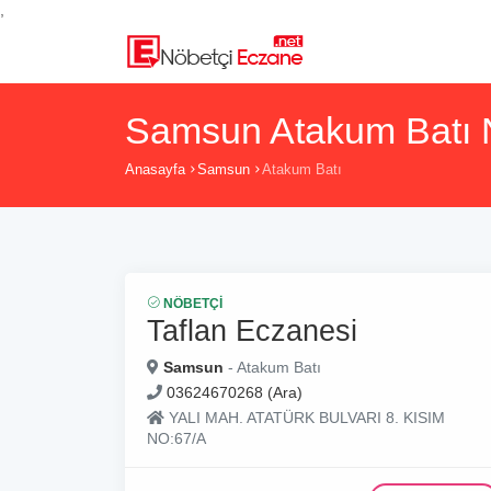
,
Samsun Atakum Batı N
Anasayfa
Samsun
Atakum Batı
NÖBETÇI
Taflan Eczanesi
Samsun
- Atakum Batı
03624670268 (Ara)
YALI MAH. ATATÜRK BULVARI 8. KISIM
NO:67/A