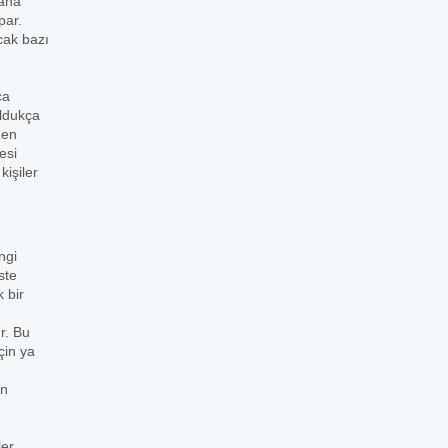
daha
par.
cak bazı
ca
oldukça
den
esi
işiler
ngi
ste
 bir
r. Bu
çin ya
in
ler