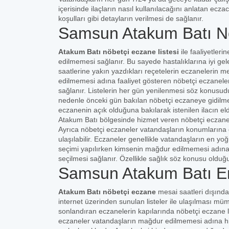
içerisinde ilaçların nasıl kullanılacağını anlatan ecza
koşulları gibi detayların verilmesi de sağlanır.
Samsun Atakum Batı Nö
Atakum Batı nöbetçi eczane listesi
ile faaliyetle
edilmemesi sağlanır. Bu sayede hastalıklarına iyi gelec
saatlerine yakın yazdıkları reçetelerin eczanelerin 
edilmemesi adına faaliyet gösteren nöbetçi eczaneler
sağlanır. Listelerin her gün yenilenmesi söz konusud
nedenle önceki gün bakılan nöbetçi eczaneye gidilmeme
eczanenin açık olduğuna bakılarak istenilen ilacın 
Atakum Batı bölgesinde hizmet veren nöbetçi eczanele
Ayrıca nöbetçi eczaneler vatandaşların konumlarına g
ulaşılabilir. Eczaneler genellikle vatandaşların en yo
seçimi yapılırken kimsenin mağdur edilmemesi adına
seçilmesi sağlanır. Özellikle sağlık söz konusu oldu
Samsun Atakum Batı E
Atakum Batı nöbetçi eczane
mesai saatleri dışınd
internet üzerinden sunulan listeler ile ulaşılması m
sonlandıran eczanelerin kapılarında nöbetçi eczane lis
eczaneler vatandaşların mağdur edilmemesi adına hiz