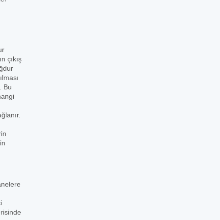
ur
ın çıkış
ağdur
şılması
. Bu
hangi
ğlanır.
rin
in
anelere
i
risinde