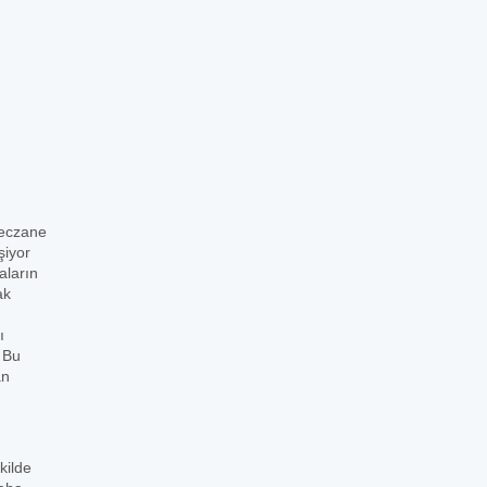
 eczane
şiyor
aların
ak
ı
. Bu
an
kilde