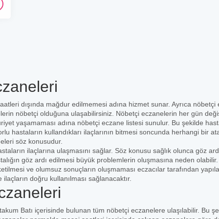
zaneleri
aatleri dışında mağdur edilmemesi adına hizmet sunar. Ayrıca nöbetçi
elerin nöbetçi olduğuna ulaşabilirsiniz. Nöbetçi eczanelerin her gün deği
uriyet yaşamaması adına nöbetçi eczane listesi sunulur. Bu şekilde hast
orlu hastaların kullandıkları ilaçlarının bitmesi soncunda herhangi bir at
eleri söz konusudur.
staların ilaçlarına ulaşmasını sağlar. Söz konusu sağlık olunca göz ard
stalığın göz ardı edilmesi büyük problemlerin oluşmasına neden olabilir
üketilmesi ve olumsuz sonuçların oluşmaması eczacılar tarafından yapıl
e ilaçların doğru kullanılması sağlanacaktır.
zaneleri
takum Batı içerisinde bulunan tüm nöbetçi eczanelere ulaşılabilir. Bu şe