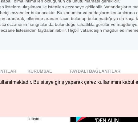
 kapalı olma ihtimalleri olduğunun da unutulmaması gereklidir.
en listelere ulaşılması ile istenilen eczaneye gidilebilir. Vatandaşların 
betçi eczaneler bulunacaktır. Bu konumlar vatandaşların konumlarına 
erin aranarak, ellerinde aranan ilacın bulunup bulunmadığı ya da kaça 
 nöbetçi eczanenin hangi alanda bulunduğu rahatlıkla görülür ve mağduriye
czane listesinden faydalanılabilir. Hiçbir vatandaşın mağdur edilmeme
NTILAR
KURUMSAL
FAYDALI BAĞLANTILAR
l
Blog
llanılmaktadır. Bu siteye giriş yaparak çerez kullanımını kabul e
..
Hakkımızda
Nöbetçi...
Çerez Kullanımı
öbetçi...
Gizlilik
Sözleşmesi
iletişim