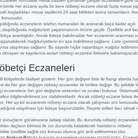
czaneler normalde mesai saatleri içerisinde çalışan eczanelere göre 
içerisinde her eczane ayda bir kere nöbetçi eczane olarak fazla mesai ya
bah başladıkları mesai saatlerini 24 saat bittikten sonra tamamlanır. An
z konusudur.
şıldığında eczanelerin telefon numaraları ile aranarak kaça kadar açık
ulaşıldığında mağduriyet yaşanmasının önüne geçilir. Özellikle acil ila
 oldukça avantajlıdır. Ancak listeye bakılmadan her eczanenin aranması 
yaşanabilecek mağduriyetlerin en aza indirilmesi sağlanır. Liste içerisin
arına ulaşılması sağlanır. Bu sayede hiçbir vatandaşın mağdur edilmem
n olmayan ve kapılarına asılan nöbetçi eczanesi listesine bakamayacak k
betçi Eczaneleri
tli bölgelerde faaliyet gösterir. Her gün değişen liste ile hangi alanda ha
i de her gün değişen nöbetçi eczaneler ile birlikte değişir. Bu şekilde li
 eczanelerin her gün değişme sistemleri ve sıraları bulunur. Sistematik
kın bilgilendirilmesi zor olabilmektedir. Ancak nöbetçi eczane listesi ile
lanır. Her ay bir eczanenin nöbetçi eczane olarak çalışması söz konusudu
ğına ulaşılması için listeye başvurulabilir. Reçete edilen ilacı almak i
 sonuçların görülmesine sebep olabilir. Bu durumda nöbetçi eczaneler
ıkları ilaçların bitmesi ile zor durumda kalabilecek hastaların nöbetçi
ekilde özellikle sağlık söz konusu olunca göz ardı edilmemesi olur.
şan
Atakum Batı
’da bulunan eczanelere ulaşması mümkündür. Eczane