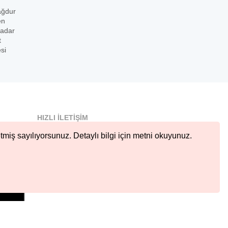
mağdur
en
kadar
t
si
HIZLI İLETIŞIM
info@nobetcieczane.net
tmiş sayılıyorsunuz. Detaylı bilgi için metni okuyunuz.
BIZI TAKIP EDIN