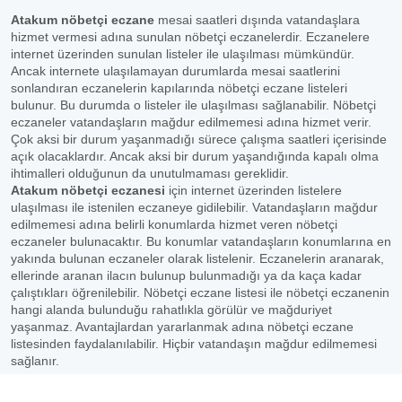
Atakum nöbetçi eczane
mesai saatleri dışında vatandaşlara
hizmet vermesi adına sunulan nöbetçi eczanelerdir. Eczanelere
internet üzerinden sunulan listeler ile ulaşılması mümkündür.
Ancak internete ulaşılamayan durumlarda mesai saatlerini
sonlandıran eczanelerin kapılarında nöbetçi eczane listeleri
bulunur. Bu durumda o listeler ile ulaşılması sağlanabilir. Nöbetçi
eczaneler vatandaşların mağdur edilmemesi adına hizmet verir.
Çok aksi bir durum yaşanmadığı sürece çalışma saatleri içerisinde
açık olacaklardır. Ancak aksi bir durum yaşandığında kapalı olma
ihtimalleri olduğunun da unutulmaması gereklidir.
Atakum nöbetçi eczanesi
için internet üzerinden listelere
ulaşılması ile istenilen eczaneye gidilebilir. Vatandaşların mağdur
edilmemesi adına belirli konumlarda hizmet veren nöbetçi
eczaneler bulunacaktır. Bu konumlar vatandaşların konumlarına en
yakında bulunan eczaneler olarak listelenir. Eczanelerin aranarak,
ellerinde aranan ilacın bulunup bulunmadığı ya da kaça kadar
çalıştıkları öğrenilebilir. Nöbetçi eczane listesi ile nöbetçi eczanenin
hangi alanda bulunduğu rahatlıkla görülür ve mağduriyet
yaşanmaz. Avantajlardan yararlanmak adına nöbetçi eczane
listesinden faydalanılabilir. Hiçbir vatandaşın mağdur edilmemesi
sağlanır.