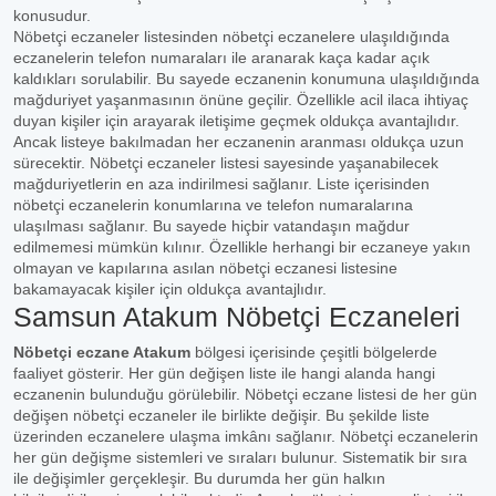
konusudur.
Nöbetçi eczaneler listesinden nöbetçi eczanelere ulaşıldığında
eczanelerin telefon numaraları ile aranarak kaça kadar açık
kaldıkları sorulabilir. Bu sayede eczanenin konumuna ulaşıldığında
mağduriyet yaşanmasının önüne geçilir. Özellikle acil ilaca ihtiyaç
duyan kişiler için arayarak iletişime geçmek oldukça avantajlıdır.
Ancak listeye bakılmadan her eczanenin aranması oldukça uzun
sürecektir. Nöbetçi eczaneler listesi sayesinde yaşanabilecek
mağduriyetlerin en aza indirilmesi sağlanır. Liste içerisinden
nöbetçi eczanelerin konumlarına ve telefon numaralarına
ulaşılması sağlanır. Bu sayede hiçbir vatandaşın mağdur
edilmemesi mümkün kılınır. Özellikle herhangi bir eczaneye yakın
olmayan ve kapılarına asılan nöbetçi eczanesi listesine
bakamayacak kişiler için oldukça avantajlıdır.
Samsun Atakum Nöbetçi Eczaneleri
Nöbetçi eczane Atakum
bölgesi içerisinde çeşitli bölgelerde
faaliyet gösterir. Her gün değişen liste ile hangi alanda hangi
eczanenin bulunduğu görülebilir. Nöbetçi eczane listesi de her gün
değişen nöbetçi eczaneler ile birlikte değişir. Bu şekilde liste
üzerinden eczanelere ulaşma imkânı sağlanır. Nöbetçi eczanelerin
her gün değişme sistemleri ve sıraları bulunur. Sistematik bir sıra
ile değişimler gerçekleşir. Bu durumda her gün halkın