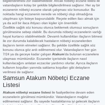
bilgilendirilmesi zor olabilmektedir. Ancak nöbetçi eczane listesi ile
vatandaşların kolay bir şekilde bilgilendirilmesi sağlanır. Her ay bir
eczanenin nöbetçi eczane olarak çalışması söz konusudur. Bu
noktada hangi eczanenin nerede ve nöbetçi olup olmadığına
ulaşılması için listeye başvurulabilir. Reçete edilen ilacı almak için
ya da acil bir ilaca ihtiyacı olan kişiler için önemlidir.
Özellikle sağlık söz konusu olunca beklemek olumsuz sonuçların
görülmesine sebep olabilir. Bu durumda nöbetçi eczanelerin varlığı
hayat kurtarıcı olabilmektedir. Devamlı kullandıkları ilaçların bitmesi
ile zor durumda kalabilecek hastaların nöbetçi eczanelerden
ilaçlarını temin etmeleri sağlanır. Bu şekilde özellikle sağlık söz
konusu olunca göz ardı edilmemesi olur. Vatandaşların her gün
7/24 ya da geceye kadar çalışan
Atakum
’da bulunan eczanelere
ulaşması mümkündür. Eczaneler içerisinde ilaçların nasıl
kullanılacağını anlatan eczacılar yardımcı olurlar. Ayrıca ilaçların
kullanım koşulları yanında saklama koşulları gibi detayların
verilmesi de sağlanır.
Samsun Atakum Nöbetçi Eczane
Listesi
Atakum nöbetçi eczane listesi
ile faaliyetlerine devam eden
eczanelerin görülmesi mümkündür. Vatandaşların mağdur
edilmemesi sağlanır. Bu sayede hastalıklarına iyi gelecek ilaçların