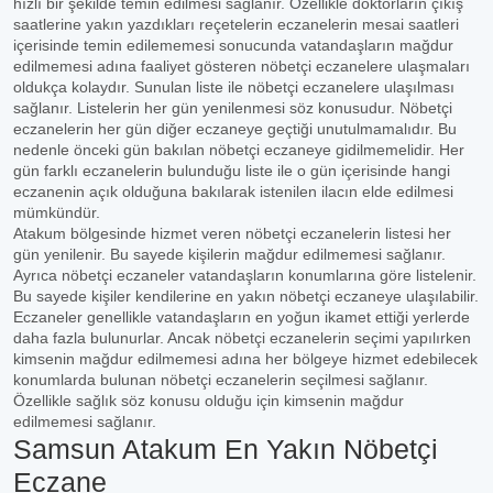
hızlı bir şekilde temin edilmesi sağlanır. Özellikle doktorların çıkış
saatlerine yakın yazdıkları reçetelerin eczanelerin mesai saatleri
içerisinde temin edilememesi sonucunda vatandaşların mağdur
edilmemesi adına faaliyet gösteren nöbetçi eczanelere ulaşmaları
oldukça kolaydır. Sunulan liste ile nöbetçi eczanelere ulaşılması
sağlanır. Listelerin her gün yenilenmesi söz konusudur. Nöbetçi
eczanelerin her gün diğer eczaneye geçtiği unutulmamalıdır. Bu
nedenle önceki gün bakılan nöbetçi eczaneye gidilmemelidir. Her
gün farklı eczanelerin bulunduğu liste ile o gün içerisinde hangi
eczanenin açık olduğuna bakılarak istenilen ilacın elde edilmesi
mümkündür.
Atakum bölgesinde hizmet veren nöbetçi eczanelerin listesi her
gün yenilenir. Bu sayede kişilerin mağdur edilmemesi sağlanır.
Ayrıca nöbetçi eczaneler vatandaşların konumlarına göre listelenir.
Bu sayede kişiler kendilerine en yakın nöbetçi eczaneye ulaşılabilir.
Eczaneler genellikle vatandaşların en yoğun ikamet ettiği yerlerde
daha fazla bulunurlar. Ancak nöbetçi eczanelerin seçimi yapılırken
kimsenin mağdur edilmemesi adına her bölgeye hizmet edebilecek
konumlarda bulunan nöbetçi eczanelerin seçilmesi sağlanır.
Özellikle sağlık söz konusu olduğu için kimsenin mağdur
edilmemesi sağlanır.
Samsun Atakum En Yakın Nöbetçi
Eczane