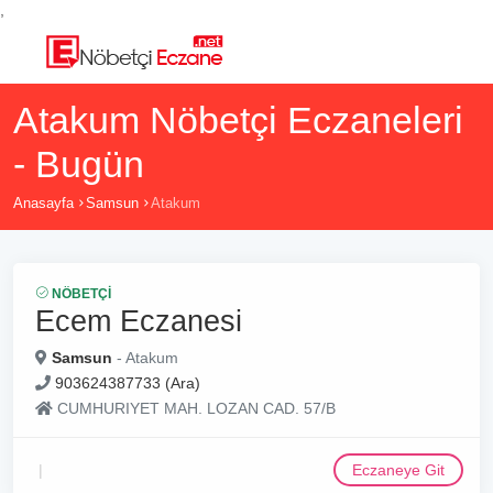
,
Atakum Nöbetçi Eczaneleri
- Bugün
Anasayfa
Samsun
Atakum
NÖBETÇI
Ecem Eczanesi
Samsun
- Atakum
903624387733 (Ara)
CUMHURIYET MAH. LOZAN CAD. 57/B
Eczaneye Git