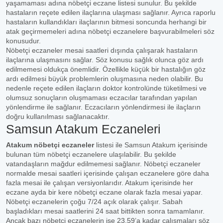
yaşamaması adına nöbetçi eczane listesi sunulur. Bu şekilde
hastaların reçete edilen ilaçlarına ulaşması sağlanır. Ayrıca raporlu
hastaların kullandıkları ilaçlarının bitmesi soncunda herhangi bir
atak geçirmemeleri adına nöbetçi eczanelere başvurabilmeleri söz
konusudur.
Nöbetçi eczaneler mesai saatleri dışında çalışarak hastaların
ilaçlarına ulaşmasını sağlar. Söz konusu sağlık olunca göz ardı
edilmemesi oldukça önemlidir. Özellikle küçük bir hastalığın göz
ardı edilmesi büyük problemlerin oluşmasına neden olabilir. Bu
nedenle reçete edilen ilaçların doktor kontrolünde tüketilmesi ve
olumsuz sonuçların oluşmaması eczacılar tarafından yapılan
yönlendirme ile sağlanır. Eczacıların yönlendirmesi ile ilaçların
doğru kullanılması sağlanacaktır.
Samsun Atakum Eczaneleri
Atakum nöbetçi eczaneler
listesi ile Samsun Atakum içerisinde
bulunan tüm nöbetçi eczanelere ulaşılabilir. Bu şekilde
vatandaşların mağdur edilmemesi sağlanır. Nöbetçi eczaneler
normalde mesai saatleri içerisinde çalışan eczanelere göre daha
fazla mesai ile çalışan versiyonlarıdır. Atakum içerisinde her
eczane ayda bir kere nöbetçi eczane olarak fazla mesai yapar.
Nöbetçi eczanelerin çoğu 7/24 açık olarak çalışır. Sabah
başladıkları mesai saatlerini 24 saat bittikten sonra tamamlanır.
Ancak bazı nöbetçi eczanelerin ise 23.59’a kadar çalışmaları söz