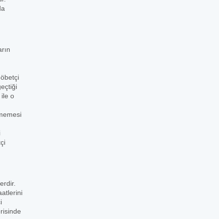
da
arın
nöbetçi
eçtiği
ile o
lmemesi
i
çi
rdir.
atlerini
i
risinde