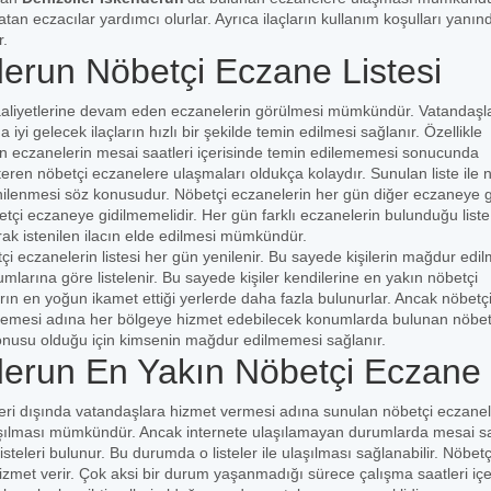
latan eczacılar yardımcı olurlar. Ayrıca ilaçların kullanım koşulları yanın
r.
derun Nöbetçi Eczane Listesi
faaliyetlerine devam eden eczanelerin görülmesi mümkündür. Vatandaşl
yi gelecek ilaçların hızlı bir şekilde temin edilmesi sağlanır. Özellikle
erin eczanelerin mesai saatleri içerisinde temin edilememesi sonucunda
ren nöbetçi eczanelere ulaşmaları oldukça kolaydır. Sunulan liste ile 
enilenmesi söz konusudur. Nöbetçi eczanelerin her gün diğer eczaneye g
çi eczaneye gidilmemelidir. Her gün farklı eczanelerin bulunduğu liste 
ak istenilen ilacın elde edilmesi mümkündür.
i eczanelerin listesi her gün yenilenir. Bu sayede kişilerin mağdur edi
mlarına göre listelenir. Bu sayede kişiler kendilerine en yakın nöbetçi
arın en yoğun ikamet ettiği yerlerde daha fazla bulunurlar. Ancak nöbetç
memesi adına her bölgeye hizmet edebilecek konumlarda bulunan nöbet
 konusu olduğu için kimsenin mağdur edilmemesi sağlanır.
derun En Yakın Nöbetçi Eczane
ri dışında vatandaşlara hizmet vermesi adına sunulan nöbetçi eczanele
laşılması mümkündür. Ancak internete ulaşılamayan durumlarda mesai sa
teleri bulunur. Bu durumda o listeler ile ulaşılması sağlanabilir. Nöbetç
met verir. Çok aksi bir durum yaşanmadığı sürece çalışma saatleri içe