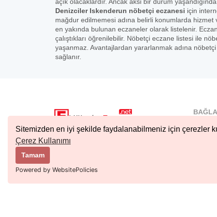
açık olacaklardır. Ancak aksi bir durum yaşandığında
Denizciler Iskenderun nöbetçi eczanesi
için intern
mağdur edilmemesi adına belirli konumlarda hizmet 
en yakında bulunan eczaneler olarak listelenir. Ecza
çalıştıkları öğrenilebilir. Nöbetçi eczane listesi ile
yaşanmaz. Avantajlardan yararlanmak adına nöbetçi e
sağlanır.
BAĞLA
İstanbu
Sitemizden en iyi şekilde faydalanabilmeniz için çerezler ku
Nöbetçi.
Çerez Kullanımı
Copyright © 2023 Tüm Hakları Saklıdır.
Ankara 
Tamam
Kıbrıs N
Powered by WebsitePolicies