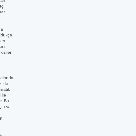
şan
tçi
aat
ca
oldukça
den
esi
işiler
i alanda
kilde
ematik
 ile
r. Bu
çin ya
in
r.