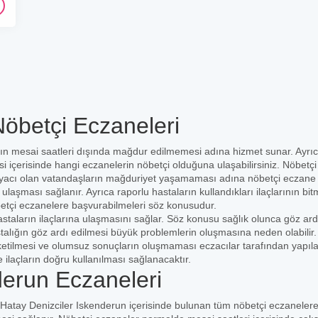
Nöbetçi Eczaneleri
ın mesai saatleri dışında mağdur edilmemesi adına hizmet sunar. Ayrı
si içerisinde hangi eczanelerin nöbetçi olduğuna ulaşabilirsiniz. Nöbetçi
htiyacı olan vatandaşların mağduriyet yaşamaması adına nöbetçi eczane l
 ulaşması sağlanır. Ayrıca raporlu hastaların kullandıkları ilaçlarının bit
etçi eczanelere başvurabilmeleri söz konusudur.
staların ilaçlarına ulaşmasını sağlar. Söz konusu sağlık olunca göz ard
stalığın göz ardı edilmesi büyük problemlerin oluşmasına neden olabilir
üketilmesi ve olumsuz sonuçların oluşmaması eczacılar tarafından yapıl
e ilaçların doğru kullanılması sağlanacaktır.
derun Eczaneleri
le Hatay Denizciler Iskenderun içerisinde bulunan tüm nöbetçi eczaneler