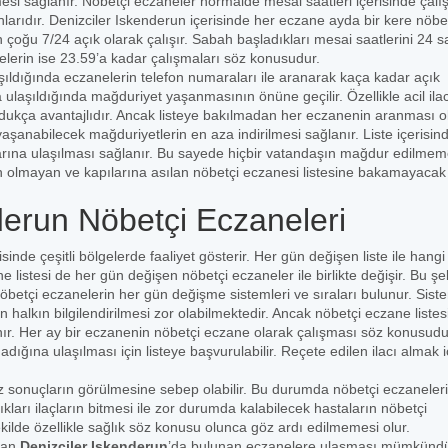
esi sağlanır. Nöbetçi eczaneler normalde mesai saatleri içerisinde çalı
larıdır. Denizciler Iskenderun içerisinde her eczane ayda bir kere nöbe
çoğu 7/24 açık olarak çalışır. Sabah başladıkları mesai saatlerini 24 s
elerin ise 23.59’a kadar çalışmaları söz konusudur.
şıldığında eczanelerin telefon numaraları ile aranarak kaça kadar açık
ulaşıldığında mağduriyet yaşanmasının önüne geçilir. Özellikle acil ila
 oldukça avantajlıdır. Ancak listeye bakılmadan her eczanenin aranması 
yaşanabilecek mağduriyetlerin en aza indirilmesi sağlanır. Liste içerisin
arına ulaşılması sağlanır. Bu sayede hiçbir vatandaşın mağdur edilmem
n olmayan ve kapılarına asılan nöbetçi eczanesi listesine bakamayacak k
derun Nöbetçi Eczaneleri
isinde çeşitli bölgelerde faaliyet gösterir. Her gün değişen liste ile hang
listesi de her gün değişen nöbetçi eczaneler ile birlikte değişir. Bu şe
öbetçi eczanelerin her gün değişme sistemleri ve sıraları bulunur. Sist
 halkın bilgilendirilmesi zor olabilmektedir. Ancak nöbetçi eczane listesi
lanır. Her ay bir eczanenin nöbetçi eczane olarak çalışması söz konusudu
ğına ulaşılması için listeye başvurulabilir. Reçete edilen ilacı almak i
 sonuçların görülmesine sebep olabilir. Bu durumda nöbetçi eczaneler
ıkları ilaçların bitmesi ile zor durumda kalabilecek hastaların nöbetçi
ekilde özellikle sağlık söz konusu olunca göz ardı edilmemesi olur.
şan
Denizciler Iskenderun
’da bulunan eczanelere ulaşması mümkündü