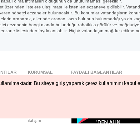
 kapalı olma ihtimalleri olduğunun da unutulmaması gereklidir.
et üzerinden listelere ulaşılması ile istenilen eczaneye gidilebilir. Vatan
veren nöbetçi eczaneler bulunacaktır. Bu konumlar vatandaşların konu
nelerin aranarak, ellerinde aranan ilacın bulunup bulunmadığı ya da ka
 nöbetçi eczanenin hangi alanda bulunduğu rahatlıkla görülür ve mağduriye
czane listesinden faydalanılabilir. Hiçbir vatandaşın mağdur edilmeme
NTILAR
KURUMSAL
FAYDALI BAĞLANTILAR
l
Blog
llanılmaktadır. Bu siteye giriş yaparak çerez kullanımını kabul e
..
Hakkımızda
Nöbetçi...
Çerez Kullanımı
öbetçi...
Gizlilik
Sözleşmesi
iletişim