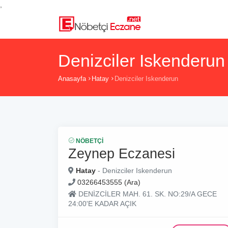
,
Denizciler Iskenderun
Anasayfa
Hatay
Denizciler Iskenderun
NÖBETÇI
Zeynep Eczanesi
Hatay
- Denizciler Iskenderun
03266453555 (Ara)
DENİZCİLER MAH. 61. SK. NO:29/A GECE
24:00'E KADAR AÇIK