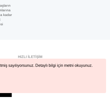
daşların
mlarına
ça kadar
t
si
HIZLI İLETIŞIM
info@nobetcieczane.net
tmiş sayılıyorsunuz. Detaylı bilgi için metni okuyunuz.
BIZI TAKIP EDIN