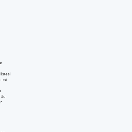
ca
istesi
mesi
ı
. Bu
an
e