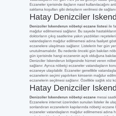
Eczaneler içerisinde ilaçların nasıl kullanılacağını an
saklama koşulları gibi detayların verilmesi de sağlanı
Hatay Denizciler Isken
Denizciler Iskenderun nöbetçi eczane listesi
ile 
mağdur edilmemesi sağlanır. Bu sayede hastalıklarına i
doktorların çıkış saatlerine yakın yazdıkları reçetel
vatandaşların mağdur edilmemesi adına faaliyet göste
eczanelere ulaşılması sağlanır. Listelerin her gün y
unutulmamalıdır. Bu nedenle önceki gün bakılan nöbet
gün içerisinde hangi eczanenin açık olduğuna bakılar
Denizciler Iskenderun bölgesinde hizmet veren nöbetç
sağlanır. Ayrıca nöbetçi eczaneler vatandaşların konu
eczaneye ulaşılabilir. Eczaneler genellikle vatandaşl
eczanelerin seçimi yapılırken kimsenin mağdur edil
eczanelerin seçilmesi sağlanır. Özellikle sağlık söz
Hatay Denizciler Isken
Denizciler Iskenderun nöbetçi eczane
mesai saatle
Eczanelere internet üzerinden sunulan listeler ile u
sonlandıran eczanelerin kapılarında nöbetçi eczane lis
eczaneler vatandaşların mağdur edilmemesi adına hiz