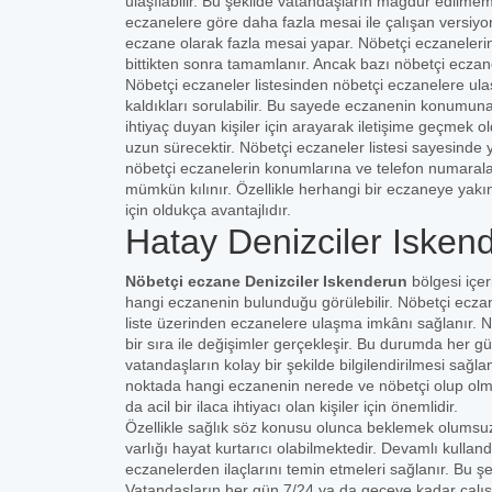
ulaşılabilir. Bu şekilde vatandaşların mağdur edilmem
eczanelere göre daha fazla mesai ile çalışan versiyon
eczane olarak fazla mesai yapar. Nöbetçi eczanelerin 
bittikten sonra tamamlanır. Ancak bazı nöbetçi eczan
Nöbetçi eczaneler listesinden nöbetçi eczanelere ula
kaldıkları sorulabilir. Bu sayede eczanenin konumuna 
ihtiyaç duyan kişiler için arayarak iletişime geçmek
uzun sürecektir. Nöbetçi eczaneler listesi sayesinde 
nöbetçi eczanelerin konumlarına ve telefon numaral
mümkün kılınır. Özellikle herhangi bir eczaneye yakı
için oldukça avantajlıdır.
Hatay Denizciler Isken
Nöbetçi eczane Denizciler Iskenderun
bölgesi içer
hangi eczanenin bulunduğu görülebilir. Nöbetçi eczane 
liste üzerinden eczanelere ulaşma imkânı sağlanır. N
bir sıra ile değişimler gerçekleşir. Bu durumda her gün
vatandaşların kolay bir şekilde bilgilendirilmesi sağ
noktada hangi eczanenin nerede ve nöbetçi olup olmadı
da acil bir ilaca ihtiyacı olan kişiler için önemlidir.
Özellikle sağlık söz konusu olunca beklemek olumsuz
varlığı hayat kurtarıcı olabilmektedir. Devamlı kulland
eczanelerden ilaçlarını temin etmeleri sağlanır. Bu ş
Vatandaşların her gün 7/24 ya da geceye kadar çalı