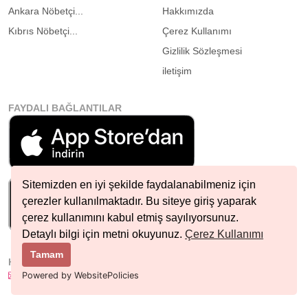
Ankara Nöbetçi...
Hakkımızda
Kıbrıs Nöbetçi...
Çerez Kullanımı
Gizlilik Sözleşmesi
iletişim
FAYDALI BAĞLANTILAR
Sitemizden en iyi şekilde faydalanabilmeniz için
çerezler kullanılmaktadır. Bu siteye giriş yaparak
çerez kullanımını kabul etmiş sayılıyorsunuz.
Detaylı bilgi için metni okuyunuz.
Çerez Kullanımı
Tamam
HIZLI İLETIŞIM
info@nobetcieczane.net
Powered by WebsitePolicies