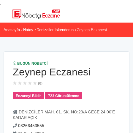
,
Anasayfa
Hatay
Denizciler Iskenderun
Zeynep Eczanesi
BUGÜN NÖBETÇI
Zeynep Eczanesi
(0)
Eczaneyi Bildir
723 Görüntülenme
DENİZCİLER MAH. 61. SK. NO:29/A GECE 24:00'E
KADAR AÇIK
03266453555