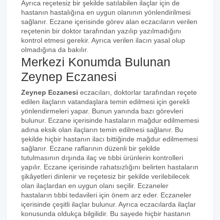
Ayrıca reçetesiz bir şekilde satılabilen ilaçlar için de
hastanın hastalığına en uygun olanının yönlendirilmesi
sağlanır. Eczane içerisinde görev alan eczacıların verilen
reçetenin bir doktor tarafından yazılıp yazılmadığını
kontrol etmesi gerekir. Ayrıca verilen ilacın yasal olup
olmadığına da bakılır.
Merkezi Konumda Bulunan
Zeynep Eczanesi
Zeynep Eczanesi
eczacıları, doktorlar tarafından reçete
edilen ilaçların vatandaşlara temin edilmesi için gerekli
yönlendirmeleri yapar. Bunun yanında bazı görevleri
bulunur. Eczane içerisinde hastaların mağdur edilmemesi
adına eksik olan ilaçların temin edilmesi sağlanır. Bu
şekilde hiçbir hastanın ilacı bittiğinde mağdur edilmemesi
sağlanır. Eczane raflarının düzenli bir şekilde
tutulmasının dışında ilaç ve tıbbi ürünlerin kontrolleri
yapılır. Eczane içerisinde rahatsızlığını belirten hastaların
şikâyetleri dinlenir ve reçetesiz bir şekilde verilebilecek
olan ilaçlardan en uygun olanı seçilir. Eczaneler
hastaların tıbbi tedavileri için önem arz eder. Eczaneler
içerisinde çeşitli ilaçlar bulunur. Ayrıca eczacılarda ilaçlar
konusunda oldukça bilgilidir. Bu sayede hiçbir hastanın