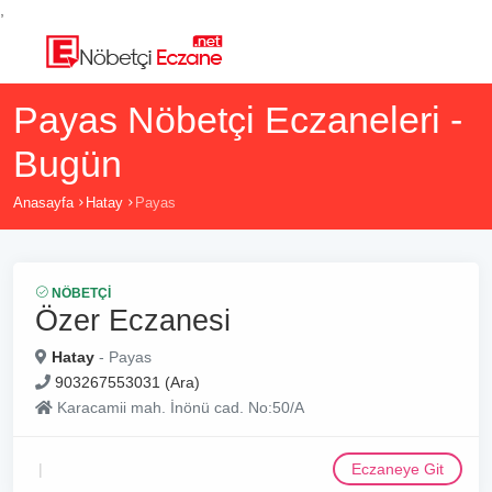
,
Payas Nöbetçi Eczaneleri -
Bugün
Anasayfa
Hatay
Payas
NÖBETÇI
Özer Eczanesi
Hatay
- Payas
903267553031 (Ara)
Karacamii mah. İnönü cad. No:50/A
Eczaneye Git