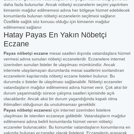
daha fazla bulunurlar. Ancak nöbetçi eczanelerin seçimi yapılırken
kimsenin mağdur edilmemesi adına her bölgeye hizmet edebilecek
konumlarda bulunan nöbetçi eczanelerin seçilmesi sağlanır.
Özellikle sağlık söz konusu olduğu için kimsenin mağdur
edilmemesi sağlanır.
Hatay Payas En Yakın Nöbetçi
Eczane
Payas nöbetçi eczane
mesai saatleri dışında vatandaşlara hizmet
vermesi adına sunulan nöbetçi eczanelerdir. Eczanelere internet
üzerinden sunulan listeler ile ulaşılması mümkündür. Ancak
internete ulaşılamayan durumlarda mesai saatlerini sonlandıran
eczanelerin kapılarında nöbetçi eczane listeleri bulunur. Bu
durumda o listeler ile ulaşılması sağlanabilir. Nöbetçi eczaneler
vatandaşların mağdur edilmemesi adına hizmet verir. Çok aksi bir
durum yaşanmadığı sürece çalışma saatleri içerisinde açık
olacaklardır. Ancak aksi bir durum yaşandığında kapalı olma
ihtimalleri olduğunun da unutulmaması gereklidir.
Payas nöbetçi eczanesi
için internet üzerinden listelere
ulaşılması ile istenilen eczaneye gidilebilir. Vatandaşların mağdur
edilmemesi adına belirli konumlarda hizmet veren nöbetçi
eczaneler bulunacaktır. Bu konumlar vatandaşların konumlarına en
yakında bulunan eczaneler olarak listelenir. Eczanelerin aranarak,