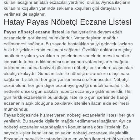
kullanılacağını anlatan eczacılar yardımcı olurlar. Ayrıca ilaçların
kullanım koşulları yanında saklama koşulları gibi detayların
verilmesi de sağlanır.
Hatay Payas Nöbetçi Eczane Listesi
Payas nöbetçi eczane listesi
ile faaliyetlerine devam eden
eczanelerin görülmesi mümkündür. Vatandaşların mağdur
edilmemesi sağlanır. Bu sayede hastalıklarına iyi gelecek ilaçların
hızlı bir şekilde temin edilmesi sağlanır. Özellikle doktorların çıkış
saatlerine yakın yazdıkları reçetelerin eczanelerin mesai saatleri
içerisinde temin edilememesi sonucunda vatandaşların mağdur
edilmemesi adına faaliyet gösteren nöbetçi eczanelere ulaşmaları
oldukça kolaydır. Sunulan liste ile nöbetçi eczanelere ulaşılması
sağlanır. Listelerin her gün yenilenmesi söz konusudur. Nöbetçi
eczanelerin her gün diğer eczaneye geçtiği unutulmamalıdır. Bu
nedenle önceki gün bakılan nöbetçi eczaneye gidilmemelidir. Her
gün farklı eczanelerin bulunduğu liste ile o gün içerisinde hangi
eczanenin açık olduğuna bakılarak istenilen ilacın elde edilmesi
mümkündür.
Payas bölgesinde hizmet veren nöbetçi eczanelerin listesi her gün
yenilenir. Bu sayede kişilerin mağdur edilmemesi sağlanır. Ayrıca
nöbetçi eczaneler vatandaşların konumlarına göre listelenir. Bu
sayede kişiler kendilerine en yakın nöbetçi eczaneye ulaşılabilir.
Eczaneler genellikle vatandaşların en yoğun ikamet ettiği yerlerde