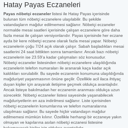
Hatay Payas Eczaneleri
Payas nöbetçi eczaneler
listesi ile Hatay Payas içerisinde
bulunan tüm nöbetçi eczanelere ulaşılabilir. Bu şekilde
vatandaşların mağdur edilmemesi sağlanır. Nöbetçi eczaneler
normalde mesai saatleri içerisinde çalışan eczanelere göre daha
fazla mesai ile çalışan versiyonlarıdır. Payas içerisinde her eczane
ayda bir kere nöbetçi eczane olarak fazla mesai yapar. Nöbetçi
eczanelerin çoğu 7/24 açık olarak çalışır. Sabah başladıkları mesai
saatlerini 24 saat bittikten sonra tamamlanır. Ancak bazı nöbetçi
eczanelerin ise 23.59’a kadar çalışmaları söz konusudur.
Nöbetçi eczaneler listesinden nöbetçi eczanelere ulaşıldığında
eczanelerin telefon numaraları ile aranarak kaça kadar açık
kaldıkları sorulabilir. Bu sayede eczanenin konumuna ulaşıldığında
mağduriyet yaşanmasının önüne geçilir. Özellikle acil ilaca ihtiyaç
duyan kişiler için arayarak iletişime geçmek oldukça avantajlıdır.
Ancak listeye bakılmadan her eczanenin aranması oldukça uzun
sürecektir. Nöbetçi eczaneler listesi sayesinde yaşanabilecek
mağduriyetlerin en aza indirilmesi sağlanır. Liste içerisinden
nöbetçi eczanelerin konumlarına ve telefon numaralarına
ulaşılması sağlanır. Bu sayede hiçbir vatandaşın mağdur
edilmemesi mümkün kılınır. Özellikle herhangi bir eczaneye yakın
olmayan ve kapılarına asılan nöbetçi eczanesi listesine
bakamayacak kişiler için oldukça avantajlıdır.