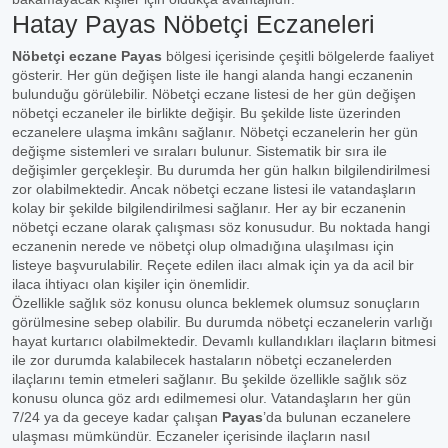
Hatay Payas Nöbetçi Eczaneleri
Nöbetçi eczane Payas
bölgesi içerisinde çeşitli bölgelerde faaliyet
gösterir. Her gün değişen liste ile hangi alanda hangi eczanenin
bulunduğu görülebilir. Nöbetçi eczane listesi de her gün değişen
nöbetçi eczaneler ile birlikte değişir. Bu şekilde liste üzerinden
eczanelere ulaşma imkânı sağlanır. Nöbetçi eczanelerin her gün
değişme sistemleri ve sıraları bulunur. Sistematik bir sıra ile
değişimler gerçekleşir. Bu durumda her gün halkın bilgilendirilmesi
zor olabilmektedir. Ancak nöbetçi eczane listesi ile vatandaşların
kolay bir şekilde bilgilendirilmesi sağlanır. Her ay bir eczanenin
nöbetçi eczane olarak çalışması söz konusudur. Bu noktada hangi
eczanenin nerede ve nöbetçi olup olmadığına ulaşılması için
listeye başvurulabilir. Reçete edilen ilacı almak için ya da acil bir
ilaca ihtiyacı olan kişiler için önemlidir.
Özellikle sağlık söz konusu olunca beklemek olumsuz sonuçların
görülmesine sebep olabilir. Bu durumda nöbetçi eczanelerin varlığı
hayat kurtarıcı olabilmektedir. Devamlı kullandıkları ilaçların bitmesi
ile zor durumda kalabilecek hastaların nöbetçi eczanelerden
ilaçlarını temin etmeleri sağlanır. Bu şekilde özellikle sağlık söz
konusu olunca göz ardı edilmemesi olur. Vatandaşların her gün
7/24 ya da geceye kadar çalışan
Payas
’da bulunan eczanelere
ulaşması mümkündür. Eczaneler içerisinde ilaçların nasıl