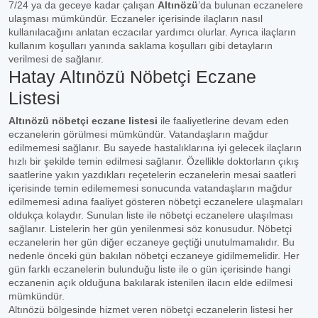
7/24 ya da geceye kadar çalışan
Altınözü
’da bulunan eczanelere
ulaşması mümkündür. Eczaneler içerisinde ilaçların nasıl
kullanılacağını anlatan eczacılar yardımcı olurlar. Ayrıca ilaçların
kullanım koşulları yanında saklama koşulları gibi detayların
verilmesi de sağlanır.
Hatay Altınözü Nöbetçi Eczane
Listesi
Altınözü nöbetçi eczane listesi
ile faaliyetlerine devam eden
eczanelerin görülmesi mümkündür. Vatandaşların mağdur
edilmemesi sağlanır. Bu sayede hastalıklarına iyi gelecek ilaçların
hızlı bir şekilde temin edilmesi sağlanır. Özellikle doktorların çıkış
saatlerine yakın yazdıkları reçetelerin eczanelerin mesai saatleri
içerisinde temin edilememesi sonucunda vatandaşların mağdur
edilmemesi adına faaliyet gösteren nöbetçi eczanelere ulaşmaları
oldukça kolaydır. Sunulan liste ile nöbetçi eczanelere ulaşılması
sağlanır. Listelerin her gün yenilenmesi söz konusudur. Nöbetçi
eczanelerin her gün diğer eczaneye geçtiği unutulmamalıdır. Bu
nedenle önceki gün bakılan nöbetçi eczaneye gidilmemelidir. Her
gün farklı eczanelerin bulunduğu liste ile o gün içerisinde hangi
eczanenin açık olduğuna bakılarak istenilen ilacın elde edilmesi
mümkündür.
Altınözü bölgesinde hizmet veren nöbetçi eczanelerin listesi her