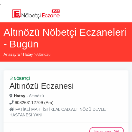
,
Altınözü Nöbetçi Eczaneleri
- Bugün
Anasayfa
Hatay
Altınözü
NÖBETÇI
Altınözü Eczanesi
Hatay
- Altınözü
903263112709 (Ara)
FATİKLİ MAH. İSTİKLAL CAD.ALTINÖZÜ DEVLET
HASTANESİ YANI
Eczaneye Git