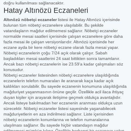
doğru kullanılması sağlanacaktır.
Hatay Altınözü Eczaneleri
Altınözü nöbetçi eczaneler
listesi ile Hatay Altınözü içerisinde
bulunan tüm nöbetçi eczanelere ulaşılabilir. Bu şekilde
vatandaşların mağdur edilmemesi sağlanır. Nöbetçi eczaneler
normalde mesai saatleri içerisinde çalışan eczanelere göre daha
fazla mesai ile çalışan versiyonlarıdır. Altınözü içerisinde her
eczane ayda bir kere nöbetçi eczane olarak fazla mesai yapar.
Nöbetçi eczanelerin çoğu 7/24 açık olarak çalışır. Sabah
başladıkları mesai saatlerini 24 saat bittikten sonra tamamlanır.
Ancak bazı nöbetçi eczanelerin ise 23.59’a kadar çalışmaları söz
konusudur.
Nöbetçi eczaneler listesinden nöbetçi eczanelere ulaşıldığında
eczanelerin telefon numaraları ile aranarak kaça kadar açık
kaldıkları sorulabilir. Bu sayede eczanenin konumuna ulaşıldığında
mağduriyet yaşanmasının önüne geçilir. Özellikle acil ilaca ihtiyaç
duyan kişiler için arayarak iletişime geçmek oldukça avantajlıdır.
Ancak listeye bakılmadan her eczanenin aranması oldukça uzun
sürecektir. Nöbetçi eczaneler listesi sayesinde yaşanabilecek
mağduriyetlerin en aza indirilmesi sağlanır. Liste içerisinden
nöbetçi eczanelerin konumlarına ve telefon numaralarına
ulaşılması sağlanır. Bu sayede hiçbir vatandaşın mağdur
edilmemesi mümkün kılınır. Özellikle herhangi bir eczaneye yakın