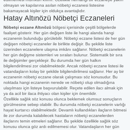
olmayan ve kapılarına asılan nöbetçi eczanesi listesine
bakamayacak kişiler için oldukça avantajlıdır.
Hatay Altınözü Nöbetçi Eczaneleri
Nöbetçi eczane Altınözü
bölgesi içerisinde çeşitli bölgelerde
faaliyet gösterir. Her gün değişen liste ile hangi alanda hangi
eczanenin bulunduğu görülebilir. Nöbetçi eczane listesi de her gün
değişen nöbetçi eczaneler ile birlikte değişir. Bu şekilde liste
üzerinden eczanelere ulaşma imkânı sağlanır. Nöbetçi eczanelerin
her gün değişme sistemleri ve sıraları bulunur. Sistematik bir sıra
ile değişimler gerçekleşir. Bu durumda her gün halkın
bilgilendirilmesi zor olabilmektedir. Ancak nöbetçi eczane listesi ile
vatandaşların kolay bir şekilde bilgilendirilmesi sağlanır. Her ay bir
eczanenin nöbetçi eczane olarak çalışması söz konusudur. Bu
noktada hangi eczanenin nerede ve nöbetçi olup olmadığına
ulaşılması için listeye başvurulabilir. Reçete edilen ilacı almak için
ya da acil bir ilaca ihtiyacı olan kişiler için önemlidir.
Özellikle sağlık söz konusu olunca beklemek olumsuz sonuçların
görülmesine sebep olabilir. Bu durumda nöbetçi eczanelerin varlığı
hayat kurtarıcı olabilmektedir. Devamlı kullandıkları ilaçların bitmesi
ile zor durumda kalabilecek hastaların nöbetçi eczanelerden
ilaçlarını temin etmeleri sağlanır. Bu şekilde özellikle sağlık söz
konusu olunca göz ardı edilmemesi olur. Vatandaşların her gün