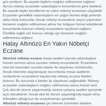
gün yenilenir. Bu sayede kişilerin mağdur edilmemesi sağlanır.
Ayrıca nöbetçi eczaneler vatandaşların konumlarına göre listelenir.
Bu sayede kişiler kendilerine en yakın nöbetçi eczaneye ulaşılabilir.
Eczaneler genellikle vatandaşların en yoğun ikamet ettiği yerlerde
daha fazla bulunurlar. Ancak nöbetçi eczanelerin seçimi yapılırken
kimsenin mağdur edilmemesi adına her bölgeye hizmet edebilecek
konumlarda bulunan nöbetçi eczanelerin seçilmesi sağlanır.
Özellikle sağlık söz konusu olduğu için kimsenin mağdur
edilmemesi sağlanır.
Hatay Altınözü En Yakın Nöbetçi
Eczane
Altınözü nöbetçi eczane
mesai saatleri dışında vatandaşlara
hizmet vermesi adına sunulan nöbetçi eczanelerdir. Eczanelere
internet üzerinden sunulan listeler ile ulaşılması mümkündür.
Ancak internete ulaşılamayan durumlarda mesai saatlerini
sonlandıran eczanelerin kapılarında nöbetçi eczane listeleri
bulunur. Bu durumda o listeler ile ulaşılması sağlanabilir. Nöbetçi
eczaneler vatandaşların mağdur edilmemesi adına hizmet verir.
Çok aksi bir durum yaşanmadığı sürece çalışma saatleri içerisinde
açık olacaklardır. Ancak aksi bir durum yaşandığında kapalı olma
ihtimalleri olduğunun da unutulmaması gereklidir.
Altınözü nöbetçi eczanesi
için internet üzerinden listelere