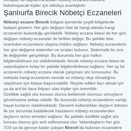
bakamayacak kişiler için oldukça avantajlıdır.
Şanlıurfa Birecik Nöbetçi Eczaneleri
Nöbetçi eczane Birecik
bölgesi içerisinde çeşitli bölgelerde
faaliyet gösterir. Her gün değişen liste ile hangi alanda hangi
eczanenin bulunduğu görülebilir. Nöbetçi eczane listesi de her gün
değişen nöbetçi eczaneler ile birlikte değişir. Bu şekilde liste
üzerinden eczanelere ulaşma imkânı sağlanır. Nöbetçi eczanelerin
her gün değişme sistemleri ve sıraları bulunur. Sistematik bir sıra
ile değişimler gerçekleşir. Bu durumda her gün halkın
bilgilendirilmesi zor olabilmektedir. Ancak nöbetçi eczane listesi ile
vatandaşların kolay bir şekilde bilgilendirilmesi sağlanır. Her ay bir
eczanenin nöbetçi eczane olarak çalışması söz konusudur. Bu
noktada hangi eczanenin nerede ve nöbetçi olup olmadığına
ulaşılması için listeye başvurulabilir. Reçete edilen ilacı almak için
ya da acil bir ilaca ihtiyacı olan kişiler için önemlidir.
Özellikle sağlık söz konusu olunca beklemek olumsuz sonuçların
görülmesine sebep olabilir. Bu durumda nöbetçi eczanelerin varlığı
hayat kurtarıcı olabilmektedir. Devamlı kullandıkları ilaçların bitmesi
ile zor durumda kalabilecek hastaların nöbetçi eczanelerden
ilaçlarını temin etmeleri sağlanır. Bu şekilde özellikle sağlık söz
konusu olunca göz ardı edilmemesi olur. Vatandaşların her gün
7/24 ya da geceye kadar çalışan
Birecik
’da bulunan eczanelere