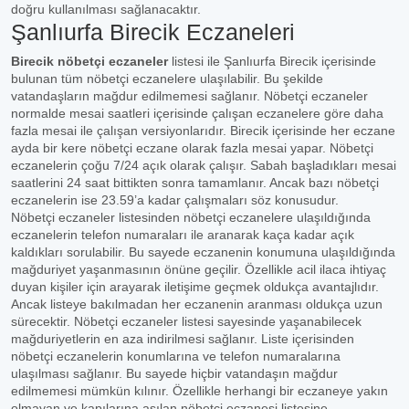
doğru kullanılması sağlanacaktır.
Şanlıurfa Birecik Eczaneleri
Birecik nöbetçi eczaneler
listesi ile Şanlıurfa Birecik içerisinde
bulunan tüm nöbetçi eczanelere ulaşılabilir. Bu şekilde
vatandaşların mağdur edilmemesi sağlanır. Nöbetçi eczaneler
normalde mesai saatleri içerisinde çalışan eczanelere göre daha
fazla mesai ile çalışan versiyonlarıdır. Birecik içerisinde her eczane
ayda bir kere nöbetçi eczane olarak fazla mesai yapar. Nöbetçi
eczanelerin çoğu 7/24 açık olarak çalışır. Sabah başladıkları mesai
saatlerini 24 saat bittikten sonra tamamlanır. Ancak bazı nöbetçi
eczanelerin ise 23.59’a kadar çalışmaları söz konusudur.
Nöbetçi eczaneler listesinden nöbetçi eczanelere ulaşıldığında
eczanelerin telefon numaraları ile aranarak kaça kadar açık
kaldıkları sorulabilir. Bu sayede eczanenin konumuna ulaşıldığında
mağduriyet yaşanmasının önüne geçilir. Özellikle acil ilaca ihtiyaç
duyan kişiler için arayarak iletişime geçmek oldukça avantajlıdır.
Ancak listeye bakılmadan her eczanenin aranması oldukça uzun
sürecektir. Nöbetçi eczaneler listesi sayesinde yaşanabilecek
mağduriyetlerin en aza indirilmesi sağlanır. Liste içerisinden
nöbetçi eczanelerin konumlarına ve telefon numaralarına
ulaşılması sağlanır. Bu sayede hiçbir vatandaşın mağdur
edilmemesi mümkün kılınır. Özellikle herhangi bir eczaneye yakın
olmayan ve kapılarına asılan nöbetçi eczanesi listesine