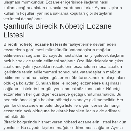
ulaşması mümkündür. Eczaneler içerisinde ilaçların nasıl
kullanılacağını anlatan eczacılar yardımcı olurlar. Ayrıca ilaçların
kullanım koşulları yanında saklama koşulları gibi detayların
verilmesi de sağlanır.
Şanlıurfa Birecik Nöbetçi Eczane
Listesi
Birecik nöbetçi eczane listesi
ile faaliyetlerine devam eden
eczanelerin görülmesi mümkündür. Vatandaşların mağdur
edilmemesi sağlanır. Bu sayede hastalıklarına iyi gelecek ilaçların
hızlı bir şekilde temin edilmesi sağlanır. Özellikle doktorların çıkış
saatlerine yakın yazdıkları reçetelerin eczanelerin mesai saatleri
içerisinde temin edilememesi sonucunda vatandaşların mağdur
edilmemesi adına faaliyet gösteren nöbetçi eczanelere ulaşmaları
oldukça kolaydır. Sunulan liste ile nöbetçi eczanelere ulaşılması
sağlanır. Listelerin her gün yenilenmesi söz konusudur. Nöbetçi
eczanelerin her gün diğer eczaneye geçtiği unutulmamalıdır. Bu
nedenle önceki gün bakılan nöbetçi eczaneye gidilmemelidir. Her
gün farklı eczanelerin bulunduğu liste ile o gün içerisinde hangi
eczanenin açık olduğuna bakılarak istenilen ilacın elde edilmesi
mümkündür.
Birecik bölgesinde hizmet veren nöbetçi eczanelerin listesi her gün
yenilenir. Bu sayede kişilerin mağdur edilmemesi sağlanır. Ayrıca