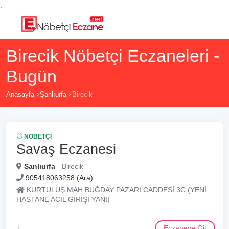
,
Birecik Nöbetçi Eczaneleri -
Bugün
Anasayfa
Şanlıurfa
Birecik
NÖBETÇI
Savaş Eczanesi
Şanlıurfa
- Birecik
905418063258 (Ara)
KURTULUŞ MAH:BUĞDAY PAZARI CADDESİ 3C (YENİ
HASTANE ACİL GİRİŞİ YANI)
Eczaneye Git