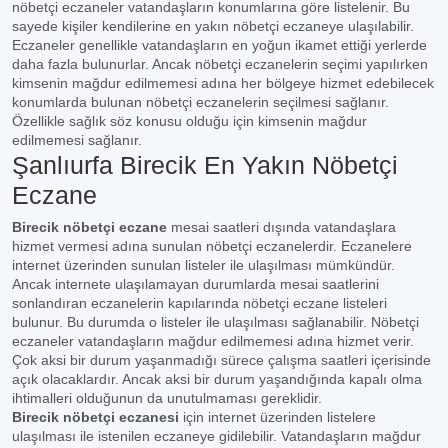
nöbetçi eczaneler vatandaşların konumlarına göre listelenir. Bu
sayede kişiler kendilerine en yakın nöbetçi eczaneye ulaşılabilir.
Eczaneler genellikle vatandaşların en yoğun ikamet ettiği yerlerde
daha fazla bulunurlar. Ancak nöbetçi eczanelerin seçimi yapılırken
kimsenin mağdur edilmemesi adına her bölgeye hizmet edebilecek
konumlarda bulunan nöbetçi eczanelerin seçilmesi sağlanır.
Özellikle sağlık söz konusu olduğu için kimsenin mağdur
edilmemesi sağlanır.
Şanlıurfa Birecik En Yakın Nöbetçi
Eczane
Birecik nöbetçi eczane
mesai saatleri dışında vatandaşlara
hizmet vermesi adına sunulan nöbetçi eczanelerdir. Eczanelere
internet üzerinden sunulan listeler ile ulaşılması mümkündür.
Ancak internete ulaşılamayan durumlarda mesai saatlerini
sonlandıran eczanelerin kapılarında nöbetçi eczane listeleri
bulunur. Bu durumda o listeler ile ulaşılması sağlanabilir. Nöbetçi
eczaneler vatandaşların mağdur edilmemesi adına hizmet verir.
Çok aksi bir durum yaşanmadığı sürece çalışma saatleri içerisinde
açık olacaklardır. Ancak aksi bir durum yaşandığında kapalı olma
ihtimalleri olduğunun da unutulmaması gereklidir.
Birecik nöbetçi eczanesi
için internet üzerinden listelere
ulaşılması ile istenilen eczaneye gidilebilir. Vatandaşların mağdur