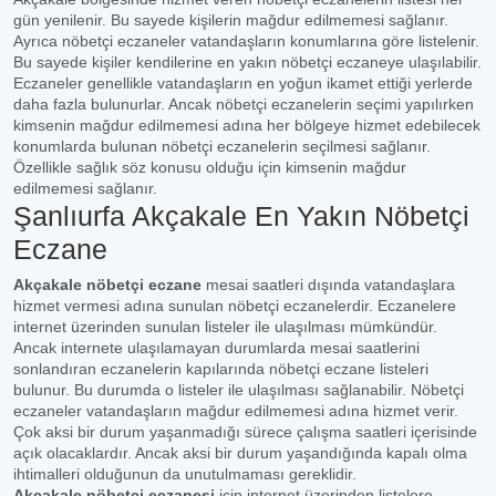
gün yenilenir. Bu sayede kişilerin mağdur edilmemesi sağlanır.
Ayrıca nöbetçi eczaneler vatandaşların konumlarına göre listelenir.
Bu sayede kişiler kendilerine en yakın nöbetçi eczaneye ulaşılabilir.
Eczaneler genellikle vatandaşların en yoğun ikamet ettiği yerlerde
daha fazla bulunurlar. Ancak nöbetçi eczanelerin seçimi yapılırken
kimsenin mağdur edilmemesi adına her bölgeye hizmet edebilecek
konumlarda bulunan nöbetçi eczanelerin seçilmesi sağlanır.
Özellikle sağlık söz konusu olduğu için kimsenin mağdur
edilmemesi sağlanır.
Şanlıurfa Akçakale En Yakın Nöbetçi
Eczane
Akçakale nöbetçi eczane
mesai saatleri dışında vatandaşlara
hizmet vermesi adına sunulan nöbetçi eczanelerdir. Eczanelere
internet üzerinden sunulan listeler ile ulaşılması mümkündür.
Ancak internete ulaşılamayan durumlarda mesai saatlerini
sonlandıran eczanelerin kapılarında nöbetçi eczane listeleri
bulunur. Bu durumda o listeler ile ulaşılması sağlanabilir. Nöbetçi
eczaneler vatandaşların mağdur edilmemesi adına hizmet verir.
Çok aksi bir durum yaşanmadığı sürece çalışma saatleri içerisinde
açık olacaklardır. Ancak aksi bir durum yaşandığında kapalı olma
ihtimalleri olduğunun da unutulmaması gereklidir.
Akçakale nöbetçi eczanesi
için internet üzerinden listelere