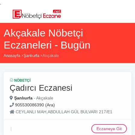
,
Akçakale Nöbetçi
Eczaneleri - Bugün
Anasayfa
Şanlıurfa
Akçakale
NÖBETÇI
Çadırcı Eczanesi
Şanlıurfa
- Akçakale
905530086390 (Ara)
CEYLANLI MAH,ABDULLAH GÜL BULVARI 217/E1
Eczaneye Git