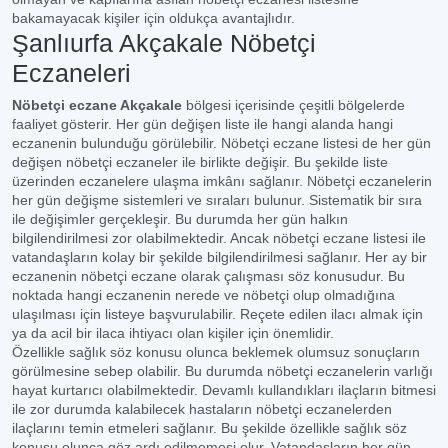
bakamayacak kişiler için oldukça avantajlıdır.
Şanlıurfa Akçakale Nöbetçi
Eczaneleri
Nöbetçi eczane Akçakale
bölgesi içerisinde çeşitli bölgelerde
faaliyet gösterir. Her gün değişen liste ile hangi alanda hangi
eczanenin bulunduğu görülebilir. Nöbetçi eczane listesi de her gün
değişen nöbetçi eczaneler ile birlikte değişir. Bu şekilde liste
üzerinden eczanelere ulaşma imkânı sağlanır. Nöbetçi eczanelerin
her gün değişme sistemleri ve sıraları bulunur. Sistematik bir sıra
ile değişimler gerçekleşir. Bu durumda her gün halkın
bilgilendirilmesi zor olabilmektedir. Ancak nöbetçi eczane listesi ile
vatandaşların kolay bir şekilde bilgilendirilmesi sağlanır. Her ay bir
eczanenin nöbetçi eczane olarak çalışması söz konusudur. Bu
noktada hangi eczanenin nerede ve nöbetçi olup olmadığına
ulaşılması için listeye başvurulabilir. Reçete edilen ilacı almak için
ya da acil bir ilaca ihtiyacı olan kişiler için önemlidir.
Özellikle sağlık söz konusu olunca beklemek olumsuz sonuçların
görülmesine sebep olabilir. Bu durumda nöbetçi eczanelerin varlığı
hayat kurtarıcı olabilmektedir. Devamlı kullandıkları ilaçların bitmesi
ile zor durumda kalabilecek hastaların nöbetçi eczanelerden
ilaçlarını temin etmeleri sağlanır. Bu şekilde özellikle sağlık söz
konusu olunca göz ardı edilmemesi olur. Vatandaşların her gün