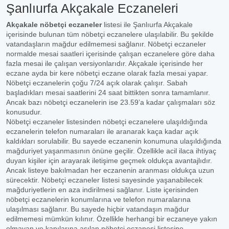
Şanlıurfa Akçakale Eczaneleri
Akçakale nöbetçi eczaneler
listesi ile Şanlıurfa Akçakale
içerisinde bulunan tüm nöbetçi eczanelere ulaşılabilir. Bu şekilde
vatandaşların mağdur edilmemesi sağlanır. Nöbetçi eczaneler
normalde mesai saatleri içerisinde çalışan eczanelere göre daha
fazla mesai ile çalışan versiyonlarıdır. Akçakale içerisinde her
eczane ayda bir kere nöbetçi eczane olarak fazla mesai yapar.
Nöbetçi eczanelerin çoğu 7/24 açık olarak çalışır. Sabah
başladıkları mesai saatlerini 24 saat bittikten sonra tamamlanır.
Ancak bazı nöbetçi eczanelerin ise 23.59’a kadar çalışmaları söz
konusudur.
Nöbetçi eczaneler listesinden nöbetçi eczanelere ulaşıldığında
eczanelerin telefon numaraları ile aranarak kaça kadar açık
kaldıkları sorulabilir. Bu sayede eczanenin konumuna ulaşıldığında
mağduriyet yaşanmasının önüne geçilir. Özellikle acil ilaca ihtiyaç
duyan kişiler için arayarak iletişime geçmek oldukça avantajlıdır.
Ancak listeye bakılmadan her eczanenin aranması oldukça uzun
sürecektir. Nöbetçi eczaneler listesi sayesinde yaşanabilecek
mağduriyetlerin en aza indirilmesi sağlanır. Liste içerisinden
nöbetçi eczanelerin konumlarına ve telefon numaralarına
ulaşılması sağlanır. Bu sayede hiçbir vatandaşın mağdur
edilmemesi mümkün kılınır. Özellikle herhangi bir eczaneye yakın
olmayan ve kapılarına asılan nöbetçi eczanesi listesine