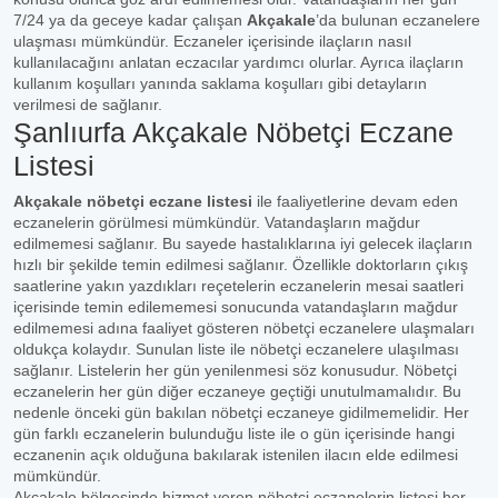
7/24 ya da geceye kadar çalışan
Akçakale
’da bulunan eczanelere
ulaşması mümkündür. Eczaneler içerisinde ilaçların nasıl
kullanılacağını anlatan eczacılar yardımcı olurlar. Ayrıca ilaçların
kullanım koşulları yanında saklama koşulları gibi detayların
verilmesi de sağlanır.
Şanlıurfa Akçakale Nöbetçi Eczane
Listesi
Akçakale nöbetçi eczane listesi
ile faaliyetlerine devam eden
eczanelerin görülmesi mümkündür. Vatandaşların mağdur
edilmemesi sağlanır. Bu sayede hastalıklarına iyi gelecek ilaçların
hızlı bir şekilde temin edilmesi sağlanır. Özellikle doktorların çıkış
saatlerine yakın yazdıkları reçetelerin eczanelerin mesai saatleri
içerisinde temin edilememesi sonucunda vatandaşların mağdur
edilmemesi adına faaliyet gösteren nöbetçi eczanelere ulaşmaları
oldukça kolaydır. Sunulan liste ile nöbetçi eczanelere ulaşılması
sağlanır. Listelerin her gün yenilenmesi söz konusudur. Nöbetçi
eczanelerin her gün diğer eczaneye geçtiği unutulmamalıdır. Bu
nedenle önceki gün bakılan nöbetçi eczaneye gidilmemelidir. Her
gün farklı eczanelerin bulunduğu liste ile o gün içerisinde hangi
eczanenin açık olduğuna bakılarak istenilen ilacın elde edilmesi
mümkündür.
Akçakale bölgesinde hizmet veren nöbetçi eczanelerin listesi her