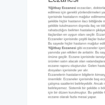
Yiğitbay Eczanesi
eczacıları, doktorl
edilmesi için gerekli yönlendirmeleri 
içerisinde hastaların mağdur edilmemes
şekilde hiçbir hastanın ilacı bittiğind
şekilde tutulmasının dışında ilaç ve tıbb
rahatsızlığını belirten hastaların şikâye
ilaçlardan en uygun olanı seçilir. Eczan
Eczaneler içerisinde çeşitli ilaçlar bulu
Bu sayede hiçbir hastanın mağdur edi
Yiğitbay Eczanesi
gibi eczaneler içer
yanında yan etkileri de anlatılır. Bu
önüne geçilir. Eczane içerisinde tansiyo
ürünleri satın alacak olan vatandaşlara
eczane raporu oluşturulur. Gelen hastala
dosyaları içerisinde yer alır.
Eczanelerin hastaların bilgilerin kims
önemlidir. Eczaneler içerisinde baş ecz
çalışma saatlerini belirleyebilir. Anca
belirleyemez. Sistemik bir şekilde o 
için bir düzen kurulmuştur. Bu şekilde
eczane olarak fazla mesai yapar.