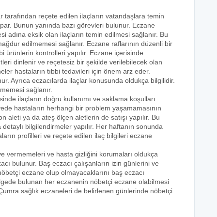
ar tarafından reçete edilen ilaçların vatandaşlara temin
yapar. Bunun yanında bazı görevleri bulunur. Eczane
i adına eksik olan ilaçların temin edilmesi sağlanır. Bu
e mağdur edilmemesi sağlanır. Eczane raflarının düzenli bir
i ürünlerin kontrolleri yapılır. Eczane içerisinde
tleri dinlenir ve reçetesiz bir şekilde verilebilecek olan
eler hastaların tıbbi tedavileri için önem arz eder.
nur. Ayrıca eczacılarda ilaçlar konusunda oldukça bilgilidir.
lmemesi sağlanır.
isinde ilaçların doğru kullanımı ve saklama koşulları
 sayede hastaların herhangi bir problem yaşamamasının
n aleti ya da ateş ölçen aletlerin de satışı yapılır. Bu
 detaylı bilgilendirmeler yapılır. Her haftanın sonunda
rın profilleri ve reçete edilen ilaç bilgileri eczane
eye vermemeleri ve hasta gizliğini korumaları oldukça
acı bulunur. Baş eczacı çalışanların izin günlerini ve
k nöbetçi eczane olup olmayacaklarını baş eczacı
bölgede bulunan her eczanenin nöbetçi eczane olabilmesi
 Çumra sağlık eczaneleri de belirlenen günlerinde nöbetçi