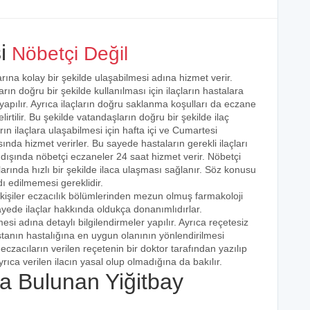
i
Nöbetçi Değil
rına kolay bir şekilde ulaşabilmesi adına hizmet verir.
arın doğru bir şekilde kullanılması için ilaçların hastalara
 yapılır. Ayrıca ilaçların doğru saklanma koşulları da eczane
irtilir. Bu şekilde vatandaşların doğru bir şekilde ilaç
ın ilaçlara ulaşabilmesi için hafta içi ve Cumartesi
ında hizmet verirler. Bu sayede hastaların gerekli ilaçları
 dışında nöbetçi eczaneler 24 saat hizmet verir. Nöbetçi
açlarında hızlı bir şekilde ilaca ulaşması sağlanır. Söz konusu
dı edilmemesi gereklidir.
kişiler eczacılık bölümlerinden mezun olmuş farmakoloji
 sayede ilaçlar hakkında oldukça donanımlıdırlar.
esi adına detaylı bilgilendirmeler yapılır. Ayrıca reçetesiz
hastanın hastalığına en uygun olanının yönlendirilmesi
eczacıların verilen reçetenin bir doktor tarafından yazılıp
rıca verilen ilacın yasal olup olmadığına da bakılır.
 Bulunan Yiğitbay