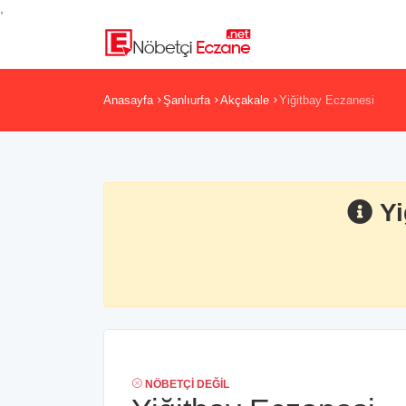
,
Anasayfa
Şanlıurfa
Akçakale
Yiğitbay Eczanesi
Yi
NÖBETÇI DEĞIL