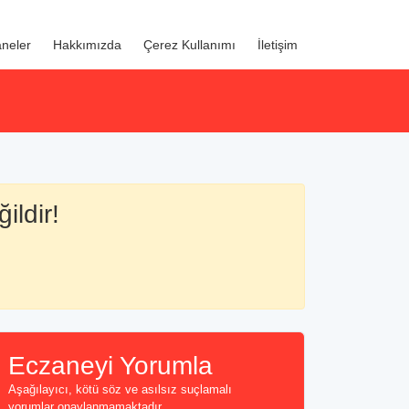
neler
Hakkımızda
Çerez Kullanımı
İletişim
ildir!
Eczaneyi Yorumla
Aşağılayıcı, kötü söz ve asılsız suçlamalı
yorumlar onaylanmamaktadır...