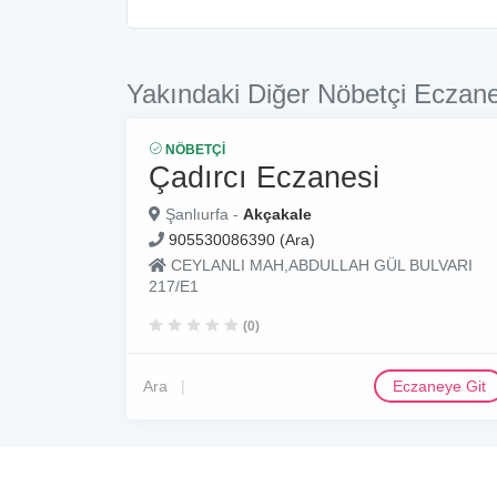
Yakındaki Diğer Nöbetçi Eczane
NÖBETÇI
Çadırcı Eczanesi
Şanlıurfa -
Akçakale
905530086390 (Ara)
CEYLANLI MAH,ABDULLAH GÜL BULVARI
217/E1
(0)
Ara
Eczaneye Git