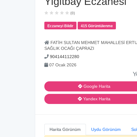
Yiğitbay Eczanesi
(0)
Eczaneyi Bildir
415 Görüntülenme
FATİH SULTAN MEHMET MAHALLESİ ERTU
SAĞLIK OCAĞI ÇAPRAZI
904144112280
07 Ocak 2026
Y
Google Harita
Yandex Harita
Harita Görünüm
Uydu Görünüm
So