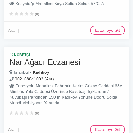
Kozyatağı Mahallesi Kaya Sultan Sokak 57/C-A
(0)
Ara
Eczaneye Git
NÖBETÇI
Nar Ağacı Eczanesi
İstanbul -
Kadıköy
902168041002 (Ara)
Feneryolu Mahallesi Fahrettin Kerim Gökay Caddesi 68A
Minibüs Yolu Caddesi Üzerinde Kuyubaşı Işıklardan /
Kuyubaşı Parkından 150 m Kadıköy Yönüne Doğru Solda
Mondi Mobilyanın Yanında
(0)
Ara
Eczaneye Git