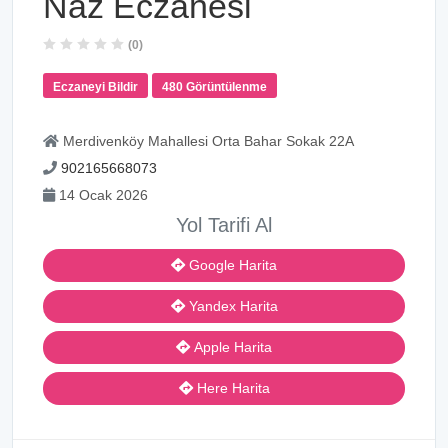
Naz Eczanesi
(0)
Eczaneyi Bildir
480 Görüntülenme
Merdivenköy Mahallesi Orta Bahar Sokak 22A
902165668073
14 Ocak 2026
Yol Tarifi Al
Google Harita
Yandex Harita
Apple Harita
Here Harita