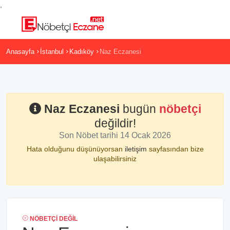
,
Anasayfa
İstanbul
Kadıköy
Naz Eczanesi
Naz Eczanesi
bugün
nöbetçi
değildir!
Son Nöbet tarihi 14 Ocak 2026
Hata olduğunu düşünüyorsan
iletişim
sayfasından bize
ulaşabilirsiniz
NÖBETÇI DEĞIL