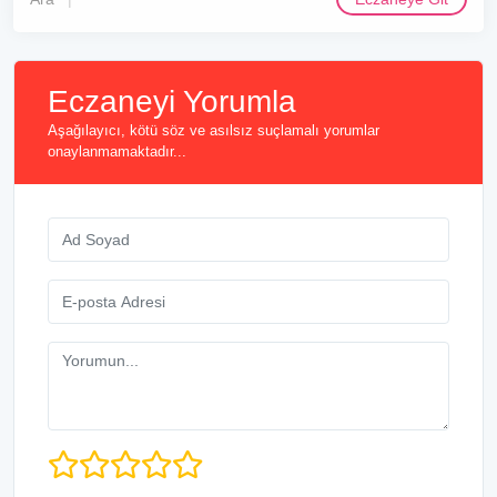
Eczaneyi Yorumla
Aşağılayıcı, kötü söz ve asılsız suçlamalı yorumlar
onaylanmamaktadır...