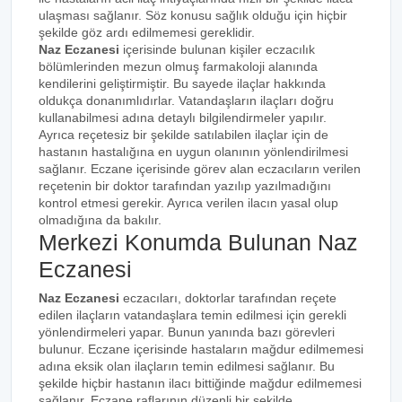
ulaşması sağlanır. Söz konusu sağlık olduğu için hiçbir
şekilde göz ardı edilmemesi gereklidir.
Naz Eczanesi
içerisinde bulunan kişiler eczacılık
bölümlerinden mezun olmuş farmakoloji alanında
kendilerini geliştirmiştir. Bu sayede ilaçlar hakkında
oldukça donanımlıdırlar. Vatandaşların ilaçları doğru
kullanabilmesi adına detaylı bilgilendirmeler yapılır.
Ayrıca reçetesiz bir şekilde satılabilen ilaçlar için de
hastanın hastalığına en uygun olanının yönlendirilmesi
sağlanır. Eczane içerisinde görev alan eczacıların verilen
reçetenin bir doktor tarafından yazılıp yazılmadığını
kontrol etmesi gerekir. Ayrıca verilen ilacın yasal olup
olmadığına da bakılır.
Merkezi Konumda Bulunan Naz
Eczanesi
Naz Eczanesi
eczacıları, doktorlar tarafından reçete
edilen ilaçların vatandaşlara temin edilmesi için gerekli
yönlendirmeleri yapar. Bunun yanında bazı görevleri
bulunur. Eczane içerisinde hastaların mağdur edilmemesi
adına eksik olan ilaçların temin edilmesi sağlanır. Bu
şekilde hiçbir hastanın ilacı bittiğinde mağdur edilmemesi
sağlanır. Eczane raflarının düzenli bir şekilde