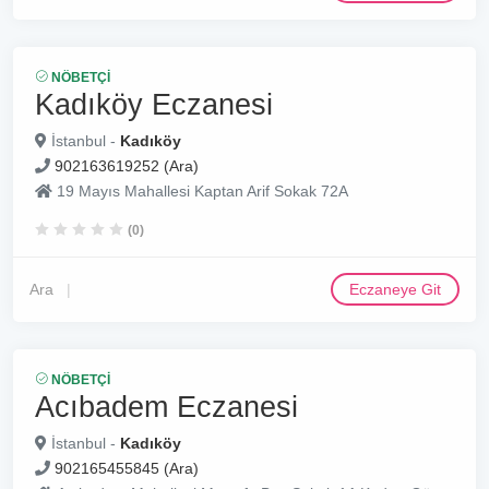
NÖBETÇI
Kadıköy Eczanesi
İstanbul -
Kadıköy
902163619252 (Ara)
19 Mayıs Mahallesi Kaptan Arif Sokak 72A
(0)
Ara
Eczaneye Git
NÖBETÇI
Acıbadem Eczanesi
İstanbul -
Kadıköy
902165455845 (Ara)