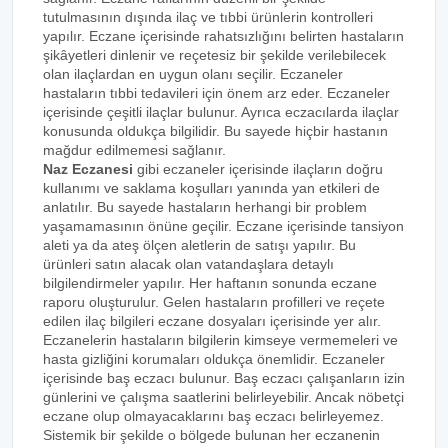
tutulmasının dışında ilaç ve tıbbi ürünlerin kontrolleri
yapılır. Eczane içerisinde rahatsızlığını belirten hastaların
şikâyetleri dinlenir ve reçetesiz bir şekilde verilebilecek
olan ilaçlardan en uygun olanı seçilir. Eczaneler
hastaların tıbbi tedavileri için önem arz eder. Eczaneler
içerisinde çeşitli ilaçlar bulunur. Ayrıca eczacılarda ilaçlar
konusunda oldukça bilgilidir. Bu sayede hiçbir hastanın
mağdur edilmemesi sağlanır.
Naz Eczanesi
gibi eczaneler içerisinde ilaçların doğru
kullanımı ve saklama koşulları yanında yan etkileri de
anlatılır. Bu sayede hastaların herhangi bir problem
yaşamamasının önüne geçilir. Eczane içerisinde tansiyon
aleti ya da ateş ölçen aletlerin de satışı yapılır. Bu
ürünleri satın alacak olan vatandaşlara detaylı
bilgilendirmeler yapılır. Her haftanın sonunda eczane
raporu oluşturulur. Gelen hastaların profilleri ve reçete
edilen ilaç bilgileri eczane dosyaları içerisinde yer alır.
Eczanelerin hastaların bilgilerin kimseye vermemeleri ve
hasta gizliğini korumaları oldukça önemlidir. Eczaneler
içerisinde baş eczacı bulunur. Baş eczacı çalışanların izin
günlerini ve çalışma saatlerini belirleyebilir. Ancak nöbetçi
eczane olup olmayacaklarını baş eczacı belirleyemez.
Sistemik bir şekilde o bölgede bulunan her eczanenin