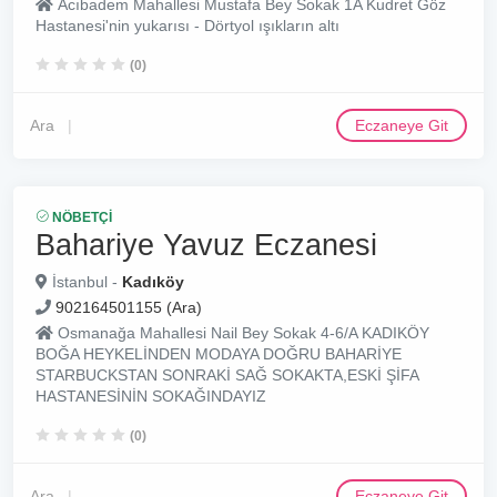
Acıbadem Mahallesi Mustafa Bey Sokak 1A Kudret Göz
Hastanesi'nin yukarısı - Dörtyol ışıkların altı
(0)
Ara
Eczaneye Git
NÖBETÇI
Bahariye Yavuz Eczanesi
İstanbul -
Kadıköy
902164501155 (Ara)
Osmanağa Mahallesi Nail Bey Sokak 4-6/A KADIKÖY
BOĞA HEYKELİNDEN MODAYA DOĞRU BAHARİYE
STARBUCKSTAN SONRAKİ SAĞ SOKAKTA,ESKİ ŞİFA
HASTANESİNİN SOKAĞINDAYIZ
(0)
Ara
Eczaneye Git