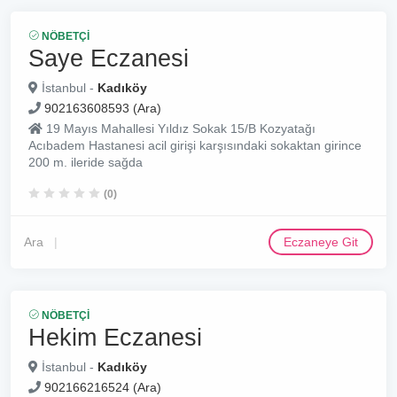
NÖBETÇI
Saye Eczanesi
İstanbul -
Kadıköy
902163608593 (Ara)
19 Mayıs Mahallesi Yıldız Sokak 15/B Kozyatağı
Acıbadem Hastanesi acil girişi karşısındaki sokaktan girince
200 m. ileride sağda
(0)
Ara
Eczaneye Git
NÖBETÇI
Hekim Eczanesi
İstanbul -
Kadıköy
902166216524 (Ara)