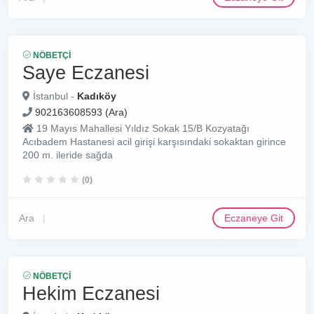
NÖBETÇI
Saye Eczanesi
İstanbul -
Kadıköy
902163608593 (Ara)
19 Mayıs Mahallesi Yıldız Sokak 15/B Kozyatağı
Acıbadem Hastanesi acil girişi karşısındaki sokaktan girince
200 m. ileride sağda
(0)
Ara
Eczaneye Git
NÖBETÇI
Hekim Eczanesi