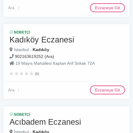
Ara
Eczaneye Git
NÖBETÇI
Kadıköy Eczanesi
İstanbul -
Kadıköy
902163619252 (Ara)
19 Mayıs Mahallesi Kaptan Arif Sokak 72A
(0)
Ara
Eczaneye Git
NÖBETÇI
Acıbadem Eczanesi
İstanbul -
Kadıköy