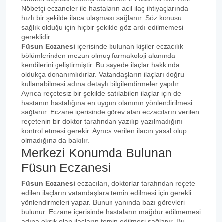
Nöbetçi eczaneler ile hastaların acil ilaç ihtiyaçlarında
hızlı bir şekilde ilaca ulaşması sağlanır. Söz konusu
sağlık olduğu için hiçbir şekilde göz ardı edilmemesi
gereklidir.
Füsun Eczanesi
içerisinde bulunan kişiler eczacılık
bölümlerinden mezun olmuş farmakoloji alanında
kendilerini geliştirmiştir. Bu sayede ilaçlar hakkında
oldukça donanımlıdırlar. Vatandaşların ilaçları doğru
kullanabilmesi adına detaylı bilgilendirmeler yapılır.
Ayrıca reçetesiz bir şekilde satılabilen ilaçlar için de
hastanın hastalığına en uygun olanının yönlendirilmesi
sağlanır. Eczane içerisinde görev alan eczacıların verilen
reçetenin bir doktor tarafından yazılıp yazılmadığını
kontrol etmesi gerekir. Ayrıca verilen ilacın yasal olup
olmadığına da bakılır.
Merkezi Konumda Bulunan
Füsun Eczanesi
Füsun Eczanesi
eczacıları, doktorlar tarafından reçete
edilen ilaçların vatandaşlara temin edilmesi için gerekli
yönlendirmeleri yapar. Bunun yanında bazı görevleri
bulunur. Eczane içerisinde hastaların mağdur edilmemesi
adına eksik olan ilaçların temin edilmesi sağlanır. Bu