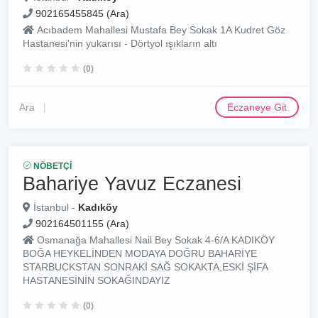
902165455845 (Ara)
Acıbadem Mahallesi Mustafa Bey Sokak 1A Kudret Göz
Hastanesi'nin yukarısı - Dörtyol ışıkların altı
(0)
Ara
Eczaneye Git
NÖBETÇI
Bahariye Yavuz Eczanesi
İstanbul -
Kadıköy
902164501155 (Ara)
Osmanağa Mahallesi Nail Bey Sokak 4-6/A KADIKÖY
BOĞA HEYKELİNDEN MODAYA DOĞRU BAHARİYE
STARBUCKSTAN SONRAKİ SAĞ SOKAKTA,ESKİ ŞİFA
HASTANESİNİN SOKAĞINDAYIZ
(0)