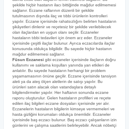
şekilde hiçbir hastanın ilacı bittiğinde mağdur edilmemesi
sağlanır. Eczane raflarının düzenli bir şekilde
tutulmasının dışında ilaç ve tıbbi ürünlerin kontrolleri
yapılır. Eczane içerisinde rahatsızlığını belirten hastaların
şikâyetleri dinlenir ve reçetesiz bir şekilde verilebilecek
olan ilaçlardan en uygun olanı seçilir. Eczaneler
hastaların tıbbi tedavileri için önem arz eder. Eczaneler
içerisinde çeşitli ilaçlar bulunur. Ayrıca eczacılarda ilaçlar
konusunda oldukça bilgilidir. Bu sayede hiçbir hastanın
mağdur edilmemesi sağlanır.
Füsun Eczanesi
gibi eczaneler içerisinde ilaçların doğru
kullanımı ve saklama koşulları yanında yan etkileri de
anlatılır. Bu sayede hastaların herhangi bir problem
yaşamamasının önüne geçilir. Eczane içerisinde tansiyon
aleti ya da ateş ölçen aletlerin de satışı yapılır. Bu
ürünleri satın alacak olan vatandaşlara detaylı
bilgilendirmeler yapılır. Her haftanın sonunda eczane
raporu oluşturulur. Gelen hastaların profilleri ve reçete
edilen ilaç bilgileri eczane dosyaları içerisinde yer alır.
Eczanelerin hastaların bilgilerin kimseye vermemeleri ve
hasta gizliğini korumaları oldukça önemlidir. Eczaneler
içerisinde baş eczacı bulunur. Baş eczacı çalışanların izin
günlerini ve çalışma saatlerini belirleyebilir. Ancak nöbetçi