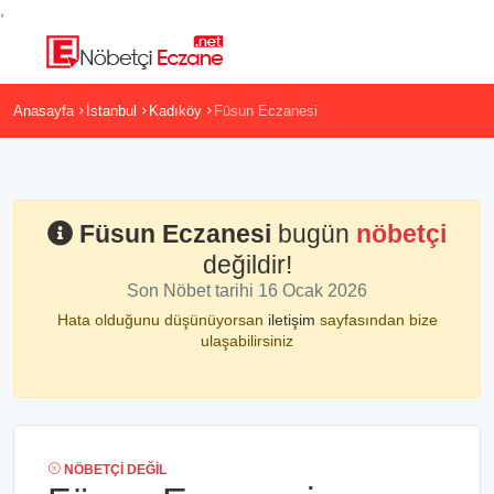
,
Anasayfa
İstanbul
Kadıköy
Füsun Eczanesi
Füsun Eczanesi
bugün
nöbetçi
değildir!
Son Nöbet tarihi 16 Ocak 2026
Hata olduğunu düşünüyorsan
iletişim
sayfasından bize
ulaşabilirsiniz
NÖBETÇI DEĞIL