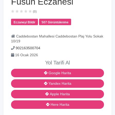
Füsun Eczanesi
(0)
Eczaneyi Bildir
507 Görüntülenme
Caddebostan Mahallesi Caddebostan Plaj Yolu Sokak
10/19
902163500704
16 Ocak 2026
Yol Tarifi Al
Google Harita
Yandex Harita
Apple Harita
Here Harita