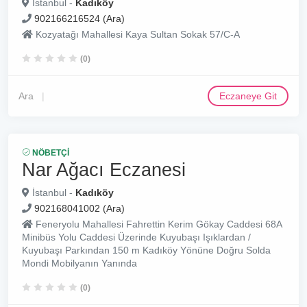
İstanbul -
Kadıköy
902166216524 (Ara)
Kozyatağı Mahallesi Kaya Sultan Sokak 57/C-A
(0)
Ara
Eczaneye Git
NÖBETÇI
Nar Ağacı Eczanesi
İstanbul -
Kadıköy
902168041002 (Ara)
Feneryolu Mahallesi Fahrettin Kerim Gökay Caddesi 68A
Minibüs Yolu Caddesi Üzerinde Kuyubaşı Işıklardan /
Kuyubaşı Parkından 150 m Kadıköy Yönüne Doğru Solda
Mondi Mobilyanın Yanında
(0)