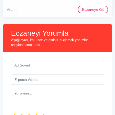
Ara
Eczaneye Git
Eczaneyi Yorumla
Aşağılayıcı, kötü söz ve asılsız suçlamalı yorumlar
onaylanmamaktadır...