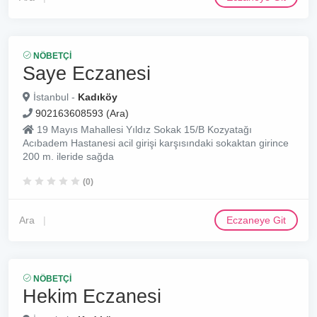
NÖBETÇI
Saye Eczanesi
İstanbul -
Kadıköy
902163608593 (Ara)
19 Mayıs Mahallesi Yıldız Sokak 15/B Kozyatağı
Acıbadem Hastanesi acil girişi karşısındaki sokaktan girince
200 m. ileride sağda
(0)
Ara
Eczaneye Git
NÖBETÇI
Hekim Eczanesi