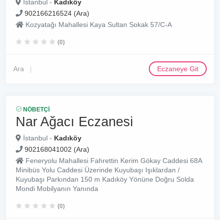
İstanbul -
Kadıköy
902166216524 (Ara)
Kozyatağı Mahallesi Kaya Sultan Sokak 57/C-A
(0)
Ara
Eczaneye Git
NÖBETÇI
Nar Ağacı Eczanesi
İstanbul -
Kadıköy
902168041002 (Ara)
Feneryolu Mahallesi Fahrettin Kerim Gökay Caddesi 68A
Minibüs Yolu Caddesi Üzerinde Kuyubaşı Işıklardan /
Kuyubaşı Parkından 150 m Kadıköy Yönüne Doğru Solda
Mondi Mobilyanın Yanında
(0)