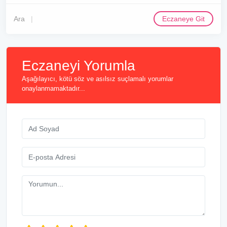
Ara
Eczaneye Git
Eczaneyi Yorumla
Aşağılayıcı, kötü söz ve asılsız suçlamalı yorumlar
onaylanmamaktadır...