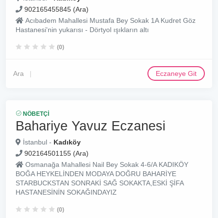
902165455845 (Ara)
Acıbadem Mahallesi Mustafa Bey Sokak 1A Kudret Göz
Hastanesi'nin yukarısı - Dörtyol ışıkların altı
(0)
Ara
Eczaneye Git
NÖBETÇI
Bahariye Yavuz Eczanesi
İstanbul -
Kadıköy
902164501155 (Ara)
Osmanağa Mahallesi Nail Bey Sokak 4-6/A KADIKÖY
BOĞA HEYKELİNDEN MODAYA DOĞRU BAHARİYE
STARBUCKSTAN SONRAKİ SAĞ SOKAKTA,ESKİ ŞİFA
HASTANESİNİN SOKAĞINDAYIZ
(0)