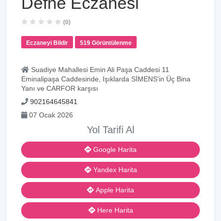
Defne Eczanesi
(0)
Eczaneyi Bildir
519 Görüntülenme
Suadiye Mahallesi Emin Ali Paşa Caddesi 11
Eminalipaşa Caddesinde, Işıklarda SİMENS'in Üç Bina
Yanı ve CARFOR karşısı
902164645841
07 Ocak 2026
Yol Tarifi Al
Google Harita
Yandex Harita
Apple Harita
Here Harita