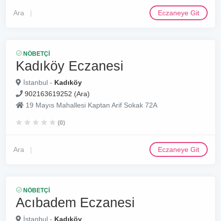
Ara
Eczaneye Git
NÖBETÇI
Kadıköy Eczanesi
İstanbul -
Kadıköy
902163619252 (Ara)
19 Mayıs Mahallesi Kaptan Arif Sokak 72A
(0)
Ara
Eczaneye Git
NÖBETÇI
Acıbadem Eczanesi
İstanbul -
Kadıköy