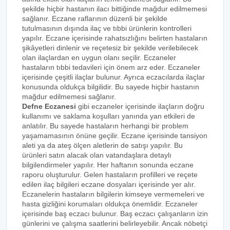
şekilde hiçbir hastanın ilacı bittiğinde mağdur edilmemesi
sağlanır. Eczane raflarının düzenli bir şekilde
tutulmasının dışında ilaç ve tıbbi ürünlerin kontrolleri
yapılır. Eczane içerisinde rahatsızlığını belirten hastaların
şikâyetleri dinlenir ve reçetesiz bir şekilde verilebilecek
olan ilaçlardan en uygun olanı seçilir. Eczaneler
hastaların tıbbi tedavileri için önem arz eder. Eczaneler
içerisinde çeşitli ilaçlar bulunur. Ayrıca eczacılarda ilaçlar
konusunda oldukça bilgilidir. Bu sayede hiçbir hastanın
mağdur edilmemesi sağlanır.
Defne Eczanesi
gibi eczaneler içerisinde ilaçların doğru
kullanımı ve saklama koşulları yanında yan etkileri de
anlatılır. Bu sayede hastaların herhangi bir problem
yaşamamasının önüne geçilir. Eczane içerisinde tansiyon
aleti ya da ateş ölçen aletlerin de satışı yapılır. Bu
ürünleri satın alacak olan vatandaşlara detaylı
bilgilendirmeler yapılır. Her haftanın sonunda eczane
raporu oluşturulur. Gelen hastaların profilleri ve reçete
edilen ilaç bilgileri eczane dosyaları içerisinde yer alır.
Eczanelerin hastaların bilgilerin kimseye vermemeleri ve
hasta gizliğini korumaları oldukça önemlidir. Eczaneler
içerisinde baş eczacı bulunur. Baş eczacı çalışanların izin
günlerini ve çalışma saatlerini belirleyebilir. Ancak nöbetçi