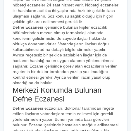
nöbetçi eczaneler 24 saat hizmet verir. Nöbetçi eczaneler
ile hastaların acil ilaç ihtiyaçlarında hızlı bir şekilde ilaca
ulaşması sağlanır. Söz konusu sağlık olduğu için hiçbir
şekilde göz ardı edilmemesi gereklidir.
Defne Eczanesi
içerisinde bulunan kişiler eczacılık
bölümlerinden mezun olmuş farmakoloji alanında
kendilerini geliştirmiştir. Bu sayede ilaçlar hakkında
oldukça donanımlıdırlar. Vatandaşların ilaçları doğru
kullanabilmesi adına detaylı bilgilendirmeler yapılır.
Ayrıca reçetesiz bir şekilde satılabilen ilaçlar için de
hastanın hastalığına en uygun olanının yönlendirilmesi
sağlanır. Eczane içerisinde görev alan eczacıların verilen
reçetenin bir doktor tarafından yazılıp yazılmadığını
kontrol etmesi gerekir. Ayrıca verilen ilacın yasal olup
olmadığına da bakılır.
Merkezi Konumda Bulunan
Defne Eczanesi
Defne Eczanesi
eczacıları, doktorlar tarafından reçete
edilen ilaçların vatandaşlara temin edilmesi için gerekli
yönlendirmeleri yapar. Bunun yanında bazı görevleri
bulunur. Eczane içerisinde hastaların mağdur edilmemesi
adına eksik olan ilaçların temin edilmesi sağlanır. Bu