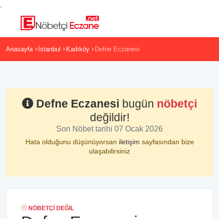
,
Anasayfa
İstanbul
Kadıköy
Defne Eczanesi
Defne Eczanesi
bugün
nöbetçi
değildir!
Son Nöbet tarihi 07 Ocak 2026
Hata olduğunu düşünüyorsan
iletişim
sayfasından bize
ulaşabilirsiniz
NÖBETÇI DEĞIL