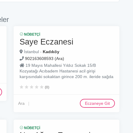
ler
NÖBETÇI
Saye Eczanesi
İstanbul -
Kadıköy
902163608593 (Ara)
19 Mayıs Mahallesi Yıldız Sokak 15/B
Kozyatağı Acıbadem Hastanesi acil girişi
karşısındaki sokaktan girince 200 m. ileride sağda
(0)
Ara
Eczaneye Git
NÖBETÇI