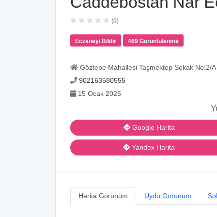
Caddebostan Nar E
(0)
Eczaneyi Bildir
469 Görüntülenme
Göztepe Mahallesi Taşmektep Sokak No:2/A
902163580555
15 Ocak 2026
Y
Google Harita
Yandex Harita
Harita Görünüm
Uydu Görünüm
So