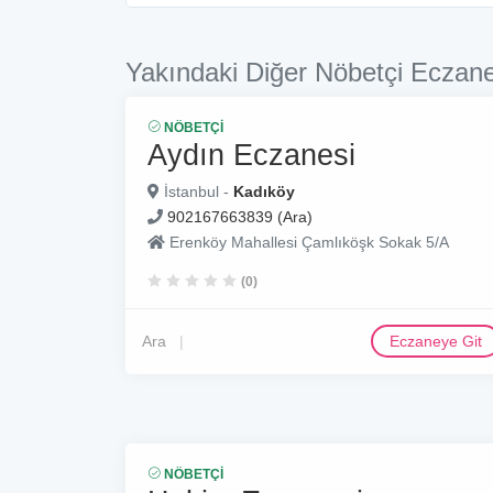
Yakındaki Diğer Nöbetçi Eczane
NÖBETÇI
Aydın Eczanesi
İstanbul -
Kadıköy
902167663839 (Ara)
Erenköy Mahallesi Çamlıköşk Sokak 5/A
(0)
Ara
Eczaneye Git
NÖBETÇI