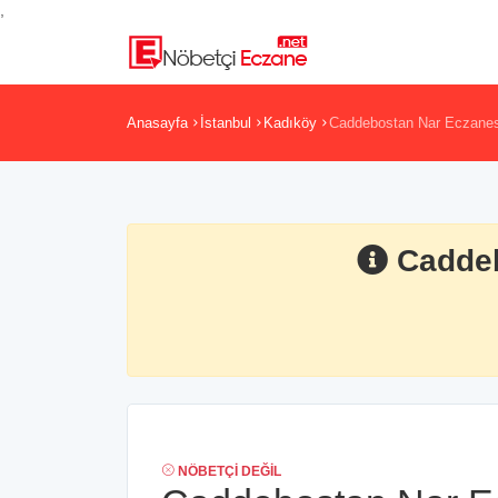
,
Anasayfa
İstanbul
Kadıköy
Caddebostan Nar Eczanes
Caddeb
NÖBETÇI DEĞIL