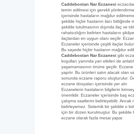
Caddebostan Nar Eczanesi
eczacılar
temin edilmesi için gerekli yönlendirm
içerisinde hastaların mağdur edilmemes
şekilde hiçbir hastanın ilacı bittiğind
şekilde tutulmasının dışında ilaç ve tıbb
rahatsızlığını belirten hastaların şikâye
ilaçlardan en uygun olanı seçilir. Eczan
Eczaneler içerisinde çeşitli ilaçlar bulu
Bu sayede hiçbir hastanın mağdur edi
Caddebostan Nar Eczanesi
gibi ecza
koşulları yanında yan etkileri de anlat
yaşamamasının önüne geçilir. Eczane iç
yapılır. Bu ürünleri satın alacak olan v
sonunda eczane raporu oluşturulur. Gelen
eczane dosyaları içerisinde yer alır.
Eczanelerin hastaların bilgilerin kims
önemlidir. Eczaneler içerisinde baş ecz
çalışma saatlerini belirleyebilir. Anca
belirleyemez. Sistemik bir şekilde o 
için bir düzen kurulmuştur. Bu şekilde
eczane olarak fazla mesai yapar.