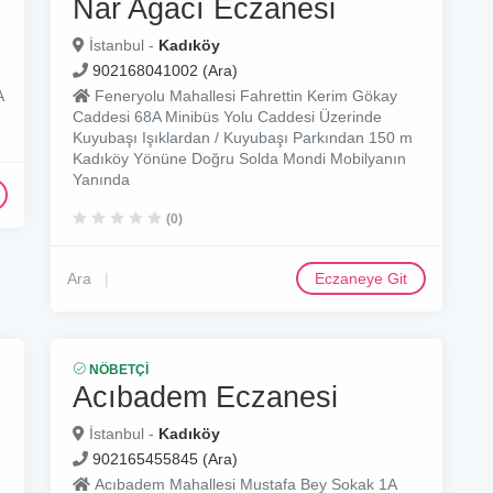
Nar Ağacı Eczanesi
İstanbul -
Kadıköy
902168041002 (Ara)
A
Feneryolu Mahallesi Fahrettin Kerim Gökay
Caddesi 68A Minibüs Yolu Caddesi Üzerinde
Kuyubaşı Işıklardan / Kuyubaşı Parkından 150 m
Kadıköy Yönüne Doğru Solda Mondi Mobilyanın
Yanında
(0)
Ara
Eczaneye Git
NÖBETÇI
Acıbadem Eczanesi
İstanbul -
Kadıköy
902165455845 (Ara)
Acıbadem Mahallesi Mustafa Bey Sokak 1A