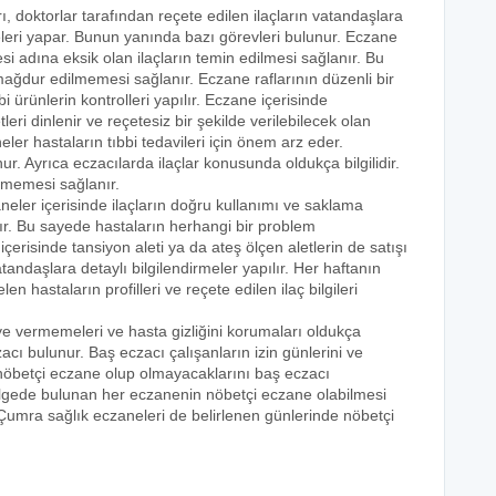
ı, doktorlar tarafından reçete edilen ilaçların vatandaşlara
eleri yapar. Bunun yanında bazı görevleri bulunur. Eczane
i adına eksik olan ilaçların temin edilmesi sağlanır. Bu
e mağdur edilmemesi sağlanır. Eczane raflarının düzenli bir
i ürünlerin kontrolleri yapılır. Eczane içerisinde
tleri dinlenir ve reçetesiz bir şekilde verilebilecek olan
eler hastaların tıbbi tedavileri için önem arz eder.
nur. Ayrıca eczacılarda ilaçlar konusunda oldukça bilgilidir.
lmemesi sağlanır.
neler içerisinde ilaçların doğru kullanımı ve saklama
ılır. Bu sayede hastaların herhangi bir problem
erisinde tansiyon aleti ya da ateş ölçen aletlerin de satışı
atandaşlara detaylı bilgilendirmeler yapılır. Her haftanın
 hastaların profilleri ve reçete edilen ilaç bilgileri
eye vermemeleri ve hasta gizliğini korumaları oldukça
acı bulunur. Baş eczacı çalışanların izin günlerini ve
k nöbetçi eczane olup olmayacaklarını baş eczacı
bölgede bulunan her eczanenin nöbetçi eczane olabilmesi
 Çumra sağlık eczaneleri de belirlenen günlerinde nöbetçi