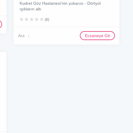
Kudret Göz Hastanesi'nin yukarısı - Dörtyol
ışıkların altı
(0)
Ara
Eczaneye Git