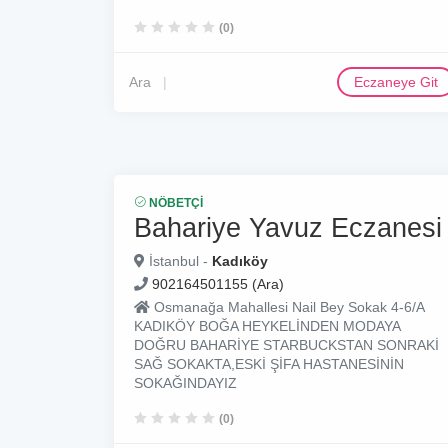
(0)
Ara
Eczaneye Git
NÖBETÇI
Bahariye Yavuz Eczanesi
İstanbul -
Kadıköy
902164501155 (Ara)
Osmanağa Mahallesi Nail Bey Sokak 4-6/A
KADIKÖY BOĞA HEYKELİNDEN MODAYA
DOĞRU BAHARİYE STARBUCKSTAN SONRAKİ
SAĞ SOKAKTA,ESKİ ŞİFA HASTANESİNİN
SOKAĞINDAYIZ
(0)