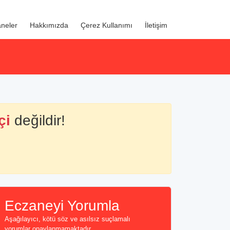
neler
Hakkımızda
Çerez Kullanımı
İletişim
çi
değildir!
Eczaneyi Yorumla
Aşağılayıcı, kötü söz ve asılsız suçlamalı
yorumlar onaylanmamaktadır...