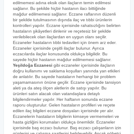
edilmemesi adına eksik olan ilaçların temin edilmesi
sağlanır. Bu şekilde hiçbir hastanın ilacı bittiğinde
mağdur edilmemesi sağlanır. Eczane raflarının düzenli
bir şekilde tutulmasının dışında ilaç ve tıbbi ürünlerin
kontrolleri yapılır. Eczane içerisinde rahatsızlığını belirten
hastaların şikâyetleri dinlenir ve reçetesiz bir şekilde
verilebilecek olan ilaçlardan en uygun olanı seçilir.
Eczaneler hastaların tıbbi tedavileri için önem arz eder.
Eczaneler içerisinde çeşitli ilaçlar bulunur. Ayrıca
eczacılarda ilaçlar konusunda oldukça bilgilidir. Bu
sayede hiçbir hastanın mağdur edilmemesi sağlanır.
Yeşildoğa Eczanesi
gibi eczaneler içerisinde ilaçların
doğru kullanımı ve saklama koşulları yanında yan etkileri
de anlatılır. Bu sayede hastaların herhangi bir problem
yaşamamasının önüne geçilir. Eczane içerisinde tansiyon
aleti ya da ateş ölçen aletlerin de satışı yapılır. Bu
ürünleri satın alacak olan vatandaşlara detaylı
bilgilendirmeler yapılır. Her haftanın sonunda eczane
raporu oluşturulur. Gelen hastaların profilleri ve reçete
edilen ilaç bilgileri eczane dosyaları içerisinde yer alır.
Eczanelerin hastaların bilgilerin kimseye vermemeleri ve
hasta gizliğini korumaları oldukça önemlidir. Eczaneler
içerisinde baş eczacı bulunur. Baş eczacı çalışanların izin
günlerini ve çalışma saatlerini belirleyebilir. Ancak nöbetçi