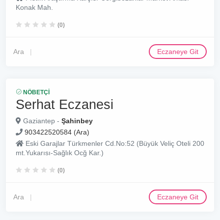
Konak Mah.
(0)
Ara
Eczaneye Git
NÖBETÇI
Serhat Eczanesi
Gaziantep -
Şahinbey
903422520584 (Ara)
Eski Garajlar Türkmenler Cd.No:52 (Büyük Veliç Oteli 200
mt.Yukarısı-Sağlık Ocğ Kar.)
(0)
Ara
Eczaneye Git