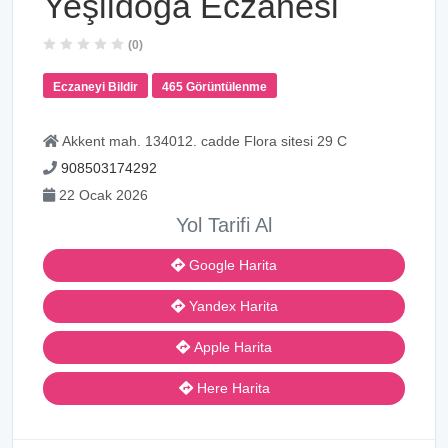
Yeşildoğa Eczanesi
(0)
Eczaneyi Bildir
465 Görüntülenme
Akkent mah. 134012. cadde Flora sitesi 29 C
908503174292
22 Ocak 2026
Yol Tarifi Al
Google Harita
Yandex Harita
Apple Harita
Here Harita