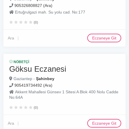
905326808827 (Ara)
Ertuğrulgazi mah. Su yolu cad. No:177
(0)
Ara
Eczaneye Git
NÖBETÇI
Göksu Eczanesi
Gaziantep -
Şahinbey
905419734492 (Ara)
Akkent Mahallesi Günsev 1 Sitesi A Blok 400 Nolu Cadde
No:64A
(0)
Ara
Eczaneye Git