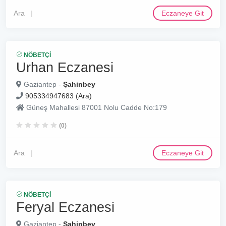
Ara
Eczaneye Git
NÖBETÇI
Urhan Eczanesi
Gaziantep -
Şahinbey
905334947683 (Ara)
Güneş Mahallesi 87001 Nolu Cadde No:179
(0)
Ara
Eczaneye Git
NÖBETÇI
Feryal Eczanesi
Gaziantep -
Şahinbey