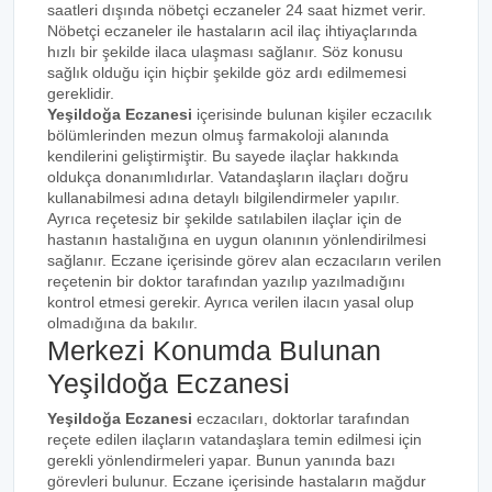
saatleri dışında nöbetçi eczaneler 24 saat hizmet verir.
Nöbetçi eczaneler ile hastaların acil ilaç ihtiyaçlarında
hızlı bir şekilde ilaca ulaşması sağlanır. Söz konusu
sağlık olduğu için hiçbir şekilde göz ardı edilmemesi
gereklidir.
Yeşildoğa Eczanesi
içerisinde bulunan kişiler eczacılık
bölümlerinden mezun olmuş farmakoloji alanında
kendilerini geliştirmiştir. Bu sayede ilaçlar hakkında
oldukça donanımlıdırlar. Vatandaşların ilaçları doğru
kullanabilmesi adına detaylı bilgilendirmeler yapılır.
Ayrıca reçetesiz bir şekilde satılabilen ilaçlar için de
hastanın hastalığına en uygun olanının yönlendirilmesi
sağlanır. Eczane içerisinde görev alan eczacıların verilen
reçetenin bir doktor tarafından yazılıp yazılmadığını
kontrol etmesi gerekir. Ayrıca verilen ilacın yasal olup
olmadığına da bakılır.
Merkezi Konumda Bulunan
Yeşildoğa Eczanesi
Yeşildoğa Eczanesi
eczacıları, doktorlar tarafından
reçete edilen ilaçların vatandaşlara temin edilmesi için
gerekli yönlendirmeleri yapar. Bunun yanında bazı
görevleri bulunur. Eczane içerisinde hastaların mağdur