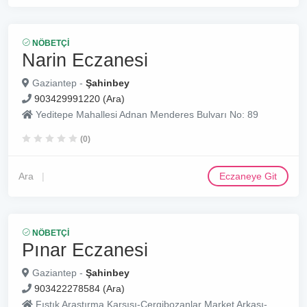
NÖBETÇI
Narin Eczanesi
Gaziantep -
Şahinbey
903429991220 (Ara)
Yeditepe Mahallesi Adnan Menderes Bulvarı No: 89
(0)
Ara
Eczaneye Git
NÖBETÇI
Pınar Eczanesi
Gaziantep -
Şahinbey
903422278584 (Ara)
Fıstık Araştırma Karşısı-Cergibozanlar Market Arkası-