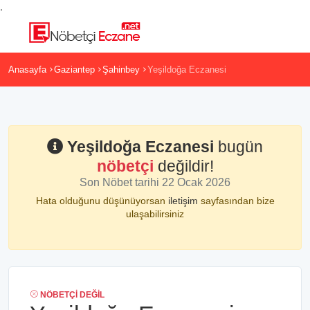
,
Anasayfa
Gaziantep
Şahinbey
Yeşildoğa Eczanesi
Yeşildoğa Eczanesi
bugün
nöbetçi
değildir!
Son Nöbet tarihi 22 Ocak 2026
Hata olduğunu düşünüyorsan
iletişim
sayfasından bize
ulaşabilirsiniz
NÖBETÇI DEĞIL