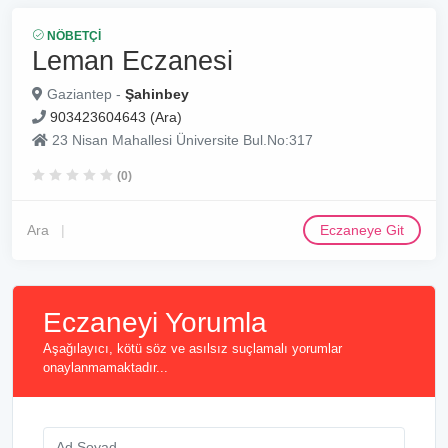
NÖBETÇI
Leman Eczanesi
Gaziantep -
Şahinbey
903423604643 (Ara)
23 Nisan Mahallesi Üniversite Bul.No:317
(0)
Ara
Eczaneye Git
Eczaneyi Yorumla
Aşağılayıcı, kötü söz ve asılsız suçlamalı yorumlar
onaylanmamaktadır...