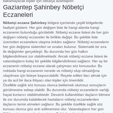
bakamayacak kişiler için oldukça avantajlıdır.
Gaziantep Şahinbey Nöbetçi
Eczaneleri
Nöbetçi eczane Şahinbey
bölgesi içerisinde çeşitli bölgelerde
faaliyet gösterir. Her gün değişen liste ile hangi alanda hangi
eczanenin bulunduğu görülebilir. Nöbetçi eczane listesi de her gün
değişen nöbetçi eczaneler ile birlikte değişir. Bu şekilde liste
üzerinden eczanelere ulaşma imkânı sağlanır. Nöbetçi eczanelerin
her gün değişme sistemleri ve sıraları bulunur. Sistematik bir sıra
ile değişimler gerçekleşir. Bu durumda her gün halkın
bilgilendirilmesi zor olabilmektedir. Ancak nöbetçi eczane listesi ile
vatandaşların kolay bir şekilde bilgilendirilmesi sağlanır. Her ay bir
eczanenin nöbetçi eczane olarak çalışması söz konusudur. Bu
noktada hangi eczanenin nerede ve nöbetçi olup olmadığına
ulaşılması için listeye başvurulabilir. Reçete edilen ilacı almak için
ya da acil bir ilaca ihtiyacı olan kişiler için önemlidir.
Özellikle sağlık söz konusu olunca beklemek olumsuz sonuçların
görülmesine sebep olabilir. Bu durumda nöbetçi eczanelerin varlığı
hayat kurtarıcı olabilmektedir. Devamlı kullandıkları ilaçların bitmesi
ile zor durumda kalabilecek hastaların nöbetçi eczanelerden
ilaçlarını temin etmeleri sağlanır. Bu şekilde özellikle sağlık söz
konusu olunca göz ardı edilmemesi olur. Vatandaşların her gün