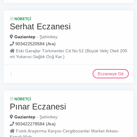
NÖBETÇI
Serhat Eczanesi
Gaziantep
- Şahinbey
903422520584 (Ara)
Eski Garajlar Türkmenler Cd.No:52 (Büyük Veliç Oteli 200
mt.Yukarısı-Sağlık Ocğ Kar.)
Eczaneye Git
NÖBETÇI
Pınar Eczanesi
Gaziantep
- Şahinbey
903422278584 (Ara)
Fıstık Araştırma Karşısı-Cergibozanlar Market Arkası-
Konak Mah.