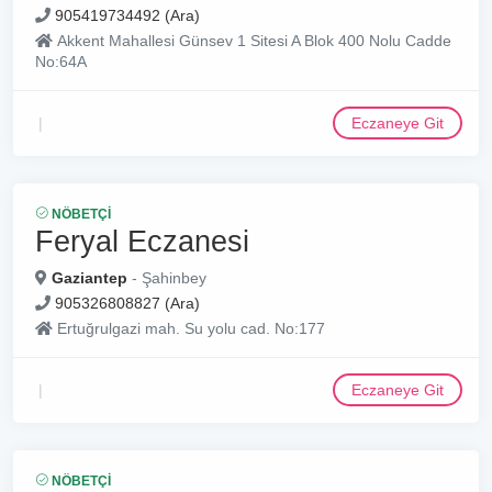
905419734492 (Ara)
Akkent Mahallesi Günsev 1 Sitesi A Blok 400 Nolu Cadde
No:64A
Eczaneye Git
NÖBETÇI
Feryal Eczanesi
Gaziantep
- Şahinbey
905326808827 (Ara)
Ertuğrulgazi mah. Su yolu cad. No:177
Eczaneye Git
NÖBETÇI