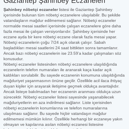
Gaziantep Şahinbey Eczaneleri
Şahinbey nöbetçi eczaneler
listesi ile Gaziantep Şahinbey
içerisinde bulunan tüm nöbetçi eczanelere ulaşılabilir. Bu şekilde
vatandaşların mağdur edilmemesi sağlanır. Nöbetçi eczaneler
normalde mesai saatleri içerisinde çalışan eczanelere göre daha
fazla mesai ile çalışan versiyonlarıdır. Şahinbey içerisinde her
eczane ayda bir kere nöbetçi eczane olarak fazla mesai yapar.
Nöbetçi eczanelerin çoğu 7/24 açık olarak çalışır. Sabah
başladıkları mesai saatlerini 24 saat bittikten sonra tamamlanır.
Ancak bazı nöbetçi eczanelerin ise 23.59’a kadar çalışmaları söz
konusudur.
Nöbetçi eczaneler listesinden nöbetçi eczanelere ulaşıldığında
eczanelerin telefon numaraları ile aranarak kaça kadar açık
kaldıkları sorulabilir. Bu sayede eczanenin konumuna ulaşıldığında
mağduriyet yaşanmasının önüne geçilir. Özellikle acil ilaca ihtiyaç
duyan kişiler için arayarak iletişime geçmek oldukça avantajlıdır.
Ancak listeye bakılmadan her eczanenin aranması oldukça uzun
sürecektir. Nöbetçi eczaneler listesi sayesinde yaşanabilecek
mağduriyetlerin en aza indirilmesi sağlanır. Liste içerisinden
nöbetçi eczanelerin konumlarına ve telefon numaralarına
ulaşılması sağlanır. Bu sayede hiçbir vatandaşın mağdur
edilmemesi mümkün kılınır. Özellikle herhangi bir eczaneye yakın
olmayan ve kapılarına asılan nöbetçi eczanesi listesine