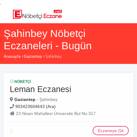
,
Şahinbey Nöbetçi
Eczaneleri - Bugün
Anasayfa
Gaziantep
Şahinbey
NÖBETÇI
Leman Eczanesi
Gaziantep
- Şahinbey
903423604643 (Ara)
23 Nisan Mahallesi Üniversite Bul.No:317
Eczaneye Git