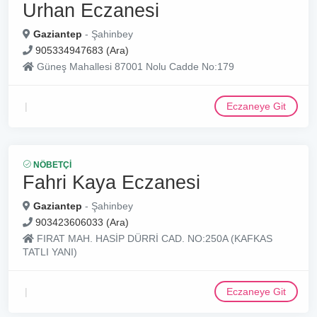
Urhan Eczanesi
Gaziantep
- Şahinbey
905334947683 (Ara)
Güneş Mahallesi 87001 Nolu Cadde No:179
Eczaneye Git
NÖBETÇI
Fahri Kaya Eczanesi
Gaziantep
- Şahinbey
903423606033 (Ara)
FIRAT MAH. HASİP DÜRRİ CAD. NO:250A (KAFKAS
TATLI YANI)
Eczaneye Git