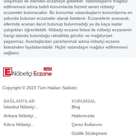
ulaşılması ile istenilen eczaneye gidilebilir. Vatandaşların mağdur
edilmemesi adına belirli konumlarda hizmet veren nöbetçi
eczaneler bulunacaktır. Bu konumlar vatandaşların konumlarına en
yakında bulunan eczaneler olarak listelenir. Eczanelerin aranarak,
ellerinde aranan ilacın bulunup bulunmadığı ya da kaça kadar
çalıştıkları öğrenilebilir. Nöbetçi eczane listesi ile nöbetçi eczanenin
hangi alanda bulunduğu rahatlıkla görülür ve mağduriyet
yaşanmaz. Avantajlardan yararlanmak adına nöbetçi eczane
listesinden faydalanılabilir. Hiçbir vatandaşın mağdur edilmemesi
sağlanır.
Copyright © 2023 Tüm Hakları Saklıdır.
BAĞLANTILAR
KURUMSAL
İstanbul Nöbetçi...
Blog
Ankara Nöbetçi...
Hakkımızda
Kıbrıs Nöbetçi...
Çerez Kullanımı
Gizlilik Sözleşmesi