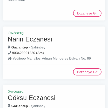
Eczaneye Git
NÖBETÇI
Narin Eczanesi
Gaziantep
- Şahinbey
903429991220 (Ara)
Yeditepe Mahallesi Adnan Menderes Bulvarı No: 89
Eczaneye Git
NÖBETÇI
Göksu Eczanesi
Gaziantep
- Şahinbey