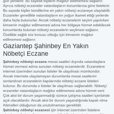
gün yenilenir. Bu sayede kişilerin mağdur edilmemesi sağlanır.
Ayrıca nöbetçi eczaneler vatandaşların konumlarına göre listelenir.
Bu sayede kişiler kendilerine en yakın nöbetçi eczaneye ulaşılabilir.
Eczaneler genellikle vatandaşların en yoğun ikamet ettiği yerlerde
daha fazla bulunurlar. Ancak nöbetçi eczanelerin seçimi yapılırken
kimsenin mağdur edilmemesi adına her bölgeye hizmet edebilecek
konumlarda bulunan nöbetçi eczanelerin seçilmesi sağlanır.
Özellikle sağlık söz konusu olduğu için kimsenin mağdur
edilmemesi sağlanır.
Gaziantep Şahinbey En Yakın
Nöbetçi Eczane
Şahinbey nöbetçi eczane
mesai saatleri dışında vatandaşlara
hizmet vermesi adına sunulan nöbetçi eczanelerdir. Eczanelere
internet üzerinden sunulan listeler ile ulaşılması mümkündür.
Ancak internete ulaşılamayan durumlarda mesai saatlerini
sonlandıran eczanelerin kapılarında nöbetçi eczane listeleri
bulunur. Bu durumda o listeler ile ulaşılması sağlanabilir. Nöbetçi
eczaneler vatandaşların mağdur edilmemesi adına hizmet verir.
Çok aksi bir durum yaşanmadığı sürece çalışma saatleri içerisinde
açık olacaklardır. Ancak aksi bir durum yaşandığında kapalı olma
ihtimalleri olduğunun da unutulmaması gereklidir.
Şahinbey nöbetçi eczanesi
için internet üzerinden listelere