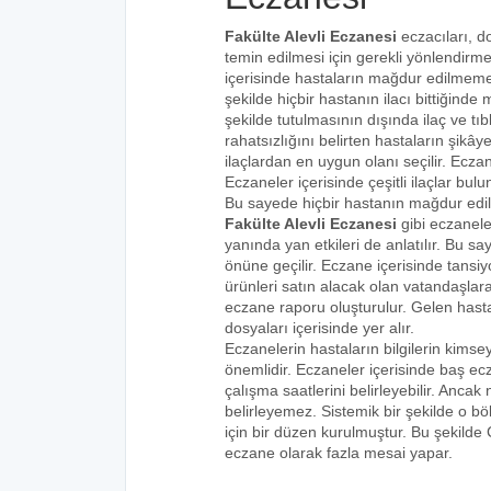
Fakülte Alevli Eczanesi
eczacıları, do
temin edilmesi için gerekli yönlendirm
içerisinde hastaların mağdur edilmemes
şekilde hiçbir hastanın ilacı bittiğind
şekilde tutulmasının dışında ilaç ve tıbb
rahatsızlığını belirten hastaların şikâye
ilaçlardan en uygun olanı seçilir. Eczan
Eczaneler içerisinde çeşitli ilaçlar bulu
Bu sayede hiçbir hastanın mağdur edi
Fakülte Alevli Eczanesi
gibi eczanele
yanında yan etkileri de anlatılır. Bu
önüne geçilir. Eczane içerisinde tansiyo
ürünleri satın alacak olan vatandaşlara
eczane raporu oluşturulur. Gelen hastala
dosyaları içerisinde yer alır.
Eczanelerin hastaların bilgilerin kims
önemlidir. Eczaneler içerisinde baş ecz
çalışma saatlerini belirleyebilir. Anca
belirleyemez. Sistemik bir şekilde o 
için bir düzen kurulmuştur. Bu şekilde
eczane olarak fazla mesai yapar.