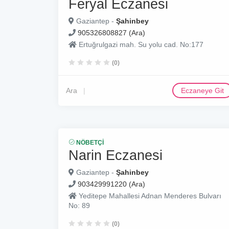
Feryal Eczanesi
Gaziantep -
Şahinbey
905326808827 (Ara)
Ertuğrulgazi mah. Su yolu cad. No:177
(0)
Ara
Eczaneye Git
NÖBETÇI
Narin Eczanesi
Gaziantep -
Şahinbey
903429991220 (Ara)
Yeditepe Mahallesi Adnan Menderes Bulvarı
No: 89
(0)