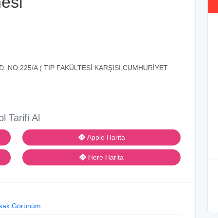
nesi
. NO:225/A ( TIP FAKÜLTESİ KARŞISI,CUMHURİYET
ol Tarifi Al
Apple Harita
Here Harita
kak Görünüm