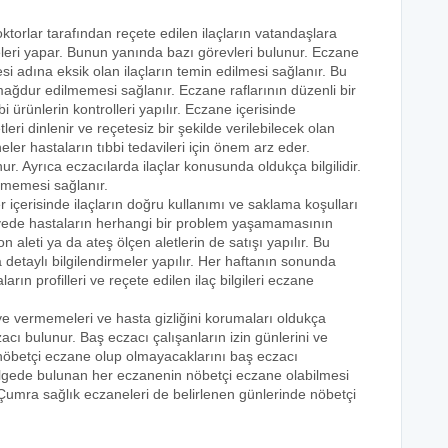
ktorlar tarafından reçete edilen ilaçların vatandaşlara
eleri yapar. Bunun yanında bazı görevleri bulunur. Eczane
i adına eksik olan ilaçların temin edilmesi sağlanır. Bu
e mağdur edilmemesi sağlanır. Eczane raflarının düzenli bir
i ürünlerin kontrolleri yapılır. Eczane içerisinde
tleri dinlenir ve reçetesiz bir şekilde verilebilecek olan
eler hastaların tıbbi tedavileri için önem arz eder.
nur. Ayrıca eczacılarda ilaçlar konusunda oldukça bilgilidir.
lmemesi sağlanır.
r içerisinde ilaçların doğru kullanımı ve saklama koşulları
 sayede hastaların herhangi bir problem yaşamamasının
n aleti ya da ateş ölçen aletlerin de satışı yapılır. Bu
 detaylı bilgilendirmeler yapılır. Her haftanın sonunda
rın profilleri ve reçete edilen ilaç bilgileri eczane
eye vermemeleri ve hasta gizliğini korumaları oldukça
acı bulunur. Baş eczacı çalışanların izin günlerini ve
k nöbetçi eczane olup olmayacaklarını baş eczacı
bölgede bulunan her eczanenin nöbetçi eczane olabilmesi
 Çumra sağlık eczaneleri de belirlenen günlerinde nöbetçi