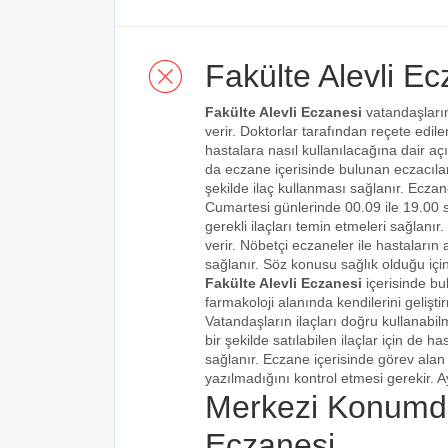
Fakülte Alevli Ec
Fakülte Alevli Eczanesi
vatandaşların
verir. Doktorlar tarafından reçete edilen
hastalara nasıl kullanılacağına dair açı
da eczane içerisinde bulunan eczacılar t
şekilde ilaç kullanması sağlanır. Eczane
Cumartesi günlerinde 00.09 ile 19.00 s
gerekli ilaçları temin etmeleri sağlanı
verir. Nöbetçi eczaneler ile hastaların a
sağlanır. Söz konusu sağlık olduğu için
Fakülte Alevli Eczanesi
içerisinde bu
farmakoloji alanında kendilerini gelişt
Vatandaşların ilaçları doğru kullanabilm
bir şekilde satılabilen ilaçlar için de 
sağlanır. Eczane içerisinde görev alan 
yazılmadığını kontrol etmesi gerekir. Ay
Merkezi Konumda
Eczanesi