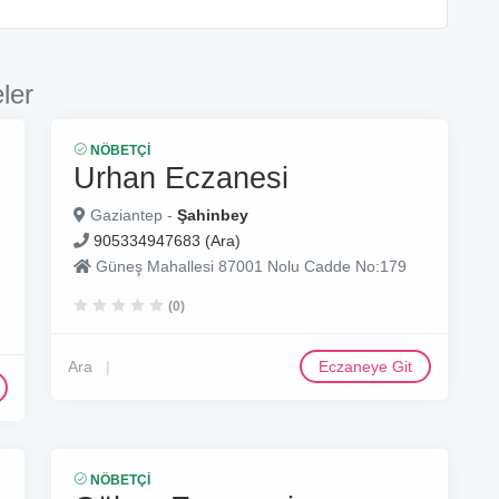
ler
NÖBETÇI
Urhan Eczanesi
Gaziantep -
Şahinbey
905334947683 (Ara)
Güneş Mahallesi 87001 Nolu Cadde No:179
(0)
Ara
Eczaneye Git
NÖBETÇI