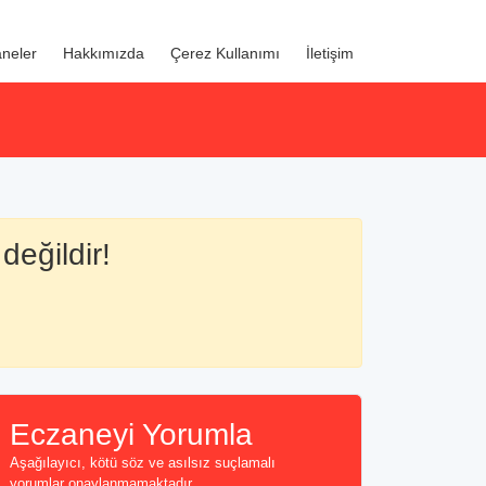
neler
Hakkımızda
Çerez Kullanımı
İletişim
değildir!
Eczaneyi Yorumla
Aşağılayıcı, kötü söz ve asılsız suçlamalı
yorumlar onaylanmamaktadır...