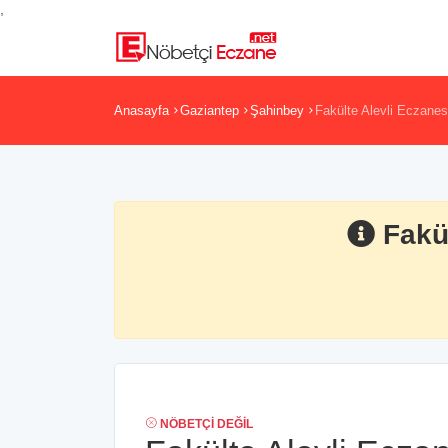
,
Anasayfa
Gaziantep
Şahinbey
Fakülte Alevli Eczanes
Fakü
NÖBETÇI DEĞIL