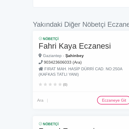
Yakındaki Diğer Nöbetçi Eczane
NÖBETÇI
Fahri Kaya Eczanesi
Gaziantep -
Şahinbey
903423606033 (Ara)
FIRAT MAH. HASİP DÜRRİ CAD. NO:250A
(KAFKAS TATLI YANI)
(0)
Ara
Eczaneye Git
NÖBETÇI