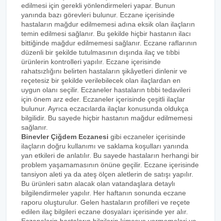
edilmesi için gerekli yönlendirmeleri yapar. Bunun
yanında bazı görevleri bulunur. Eczane içerisinde
hastaların mağdur edilmemesi adına eksik olan ilaçların
temin edilmesi sağlanır. Bu şekilde hiçbir hastanın ilacı
bittiğinde mağdur edilmemesi sağlanır. Eczane raflarının
düzenli bir şekilde tutulmasının dışında ilaç ve tıbbi
ürünlerin kontrolleri yapılır. Eczane içerisinde
rahatsızlığını belirten hastaların şikâyetleri dinlenir ve
reçetesiz bir şekilde verilebilecek olan ilaçlardan en
uygun olanı seçilir. Eczaneler hastaların tıbbi tedavileri
için önem arz eder. Eczaneler içerisinde çeşitli ilaçlar
bulunur. Ayrıca eczacılarda ilaçlar konusunda oldukça
bilgilidir. Bu sayede hiçbir hastanın mağdur edilmemesi
sağlanır.
Binevler Çiğdem Eczanesi
gibi eczaneler içerisinde
ilaçların doğru kullanımı ve saklama koşulları yanında
yan etkileri de anlatılır. Bu sayede hastaların herhangi bir
problem yaşamamasının önüne geçilir. Eczane içerisinde
tansiyon aleti ya da ateş ölçen aletlerin de satışı yapılır.
Bu ürünleri satın alacak olan vatandaşlara detaylı
bilgilendirmeler yapılır. Her haftanın sonunda eczane
raporu oluşturulur. Gelen hastaların profilleri ve reçete
edilen ilaç bilgileri eczane dosyaları içerisinde yer alır.