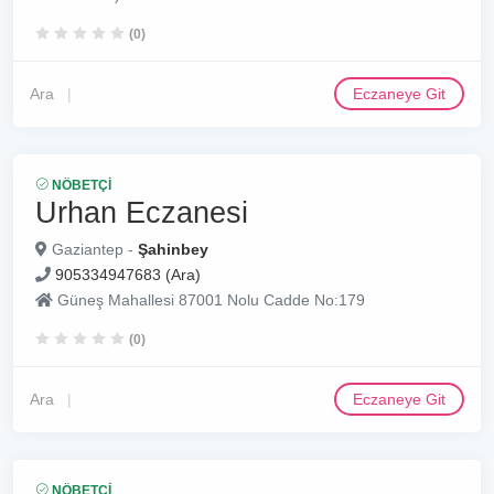
(0)
Ara
Eczaneye Git
NÖBETÇI
Urhan Eczanesi
Gaziantep -
Şahinbey
905334947683 (Ara)
Güneş Mahallesi 87001 Nolu Cadde No:179
(0)
Ara
Eczaneye Git
NÖBETÇI