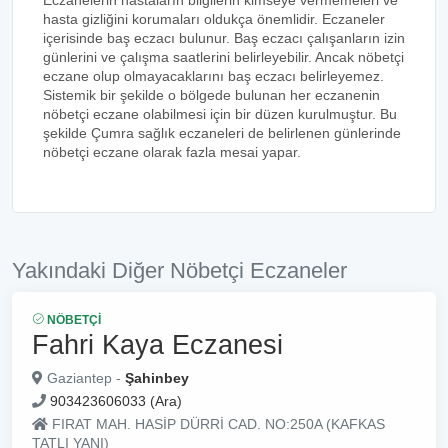
Eczanelerin hastaların bilgilerin kimseye vermemeleri ve
hasta gizliğini korumaları oldukça önemlidir. Eczaneler
içerisinde baş eczacı bulunur. Baş eczacı çalışanların izin
günlerini ve çalışma saatlerini belirleyebilir. Ancak nöbetçi
eczane olup olmayacaklarını baş eczacı belirleyemez.
Sistemik bir şekilde o bölgede bulunan her eczanenin
nöbetçi eczane olabilmesi için bir düzen kurulmuştur. Bu
şekilde Çumra sağlık eczaneleri de belirlenen günlerinde
nöbetçi eczane olarak fazla mesai yapar.
Yakındaki Diğer Nöbetçi Eczaneler
NÖBETÇI
Fahri Kaya Eczanesi
Gaziantep -
Şahinbey
903423606033 (Ara)
FIRAT MAH. HASİP DÜRRİ CAD. NO:250A (KAFKAS
TATLI YANI)