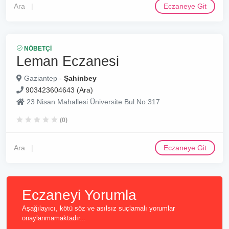
Ara
Eczaneye Git
NÖBETÇI
Leman Eczanesi
Gaziantep -
Şahinbey
903423604643 (Ara)
23 Nisan Mahallesi Üniversite Bul.No:317
(0)
Ara
Eczaneye Git
Eczaneyi Yorumla
Aşağılayıcı, kötü söz ve asılsız suçlamalı yorumlar
onaylanmamaktadır...