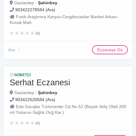
Gaziantep -
Şahinbey
903422278584 (Ara)
Fıstık Araştırma Karşısı-Cergibozanlar Market Arkası-
Konak Mah.
(0)
Ara
Eczaneye Git
NÖBETÇI
Serhat Eczanesi
Gaziantep -
Şahinbey
903422520584 (Ara)
Eski Garajlar Türkmenler Cd.No:52 (Büyük Veliç Oteli 200
mt.Yukarısı-Sağlık Ocğ Kar.)
(0)