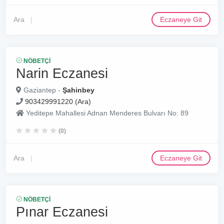
Ara
Eczaneye Git
NÖBETÇI
Narin Eczanesi
Gaziantep -
Şahinbey
903429991220 (Ara)
Yeditepe Mahallesi Adnan Menderes Bulvarı No: 89
(0)
Ara
Eczaneye Git
NÖBETÇI
Pınar Eczanesi