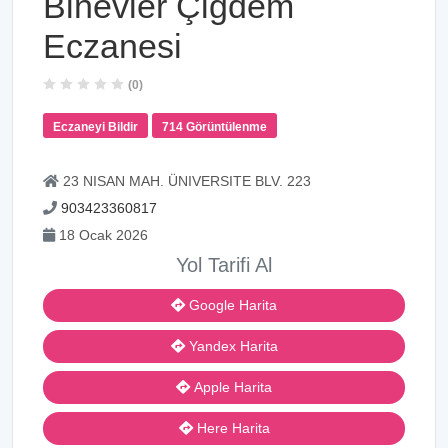
Binevler Çiğdem
Eczanesi
(0)
Eczaneyi Bildir
714 Görüntülenme
23 NISAN MAH. ÜNIVERSITE BLV. 223
903423360817
18 Ocak 2026
Yol Tarifi Al
Google Harita
Yandex Harita
Apple Harita
Here Harita