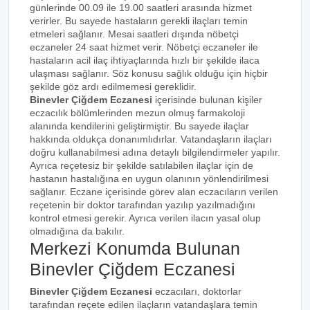
günlerinde 00.09 ile 19.00 saatleri arasında hizmet
verirler. Bu sayede hastaların gerekli ilaçları temin
etmeleri sağlanır. Mesai saatleri dışında nöbetçi
eczaneler 24 saat hizmet verir. Nöbetçi eczaneler ile
hastaların acil ilaç ihtiyaçlarında hızlı bir şekilde ilaca
ulaşması sağlanır. Söz konusu sağlık olduğu için hiçbir
şekilde göz ardı edilmemesi gereklidir.
Binevler Çiğdem Eczanesi
içerisinde bulunan kişiler
eczacılık bölümlerinden mezun olmuş farmakoloji
alanında kendilerini geliştirmiştir. Bu sayede ilaçlar
hakkında oldukça donanımlıdırlar. Vatandaşların ilaçları
doğru kullanabilmesi adına detaylı bilgilendirmeler yapılır.
Ayrıca reçetesiz bir şekilde satılabilen ilaçlar için de
hastanın hastalığına en uygun olanının yönlendirilmesi
sağlanır. Eczane içerisinde görev alan eczacıların verilen
reçetenin bir doktor tarafından yazılıp yazılmadığını
kontrol etmesi gerekir. Ayrıca verilen ilacın yasal olup
olmadığına da bakılır.
Merkezi Konumda Bulunan
Binevler Çiğdem Eczanesi
Binevler Çiğdem Eczanesi
eczacıları, doktorlar
tarafından reçete edilen ilaçların vatandaşlara temin