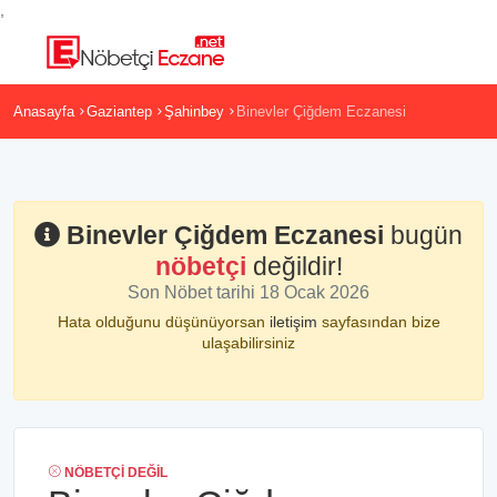
,
Anasayfa
Gaziantep
Şahinbey
Binevler Çiğdem Eczanesi
Binevler Çiğdem Eczanesi
bugün
nöbetçi
değildir!
Son Nöbet tarihi 18 Ocak 2026
Hata olduğunu düşünüyorsan
iletişim
sayfasından bize
ulaşabilirsiniz
NÖBETÇI DEĞIL