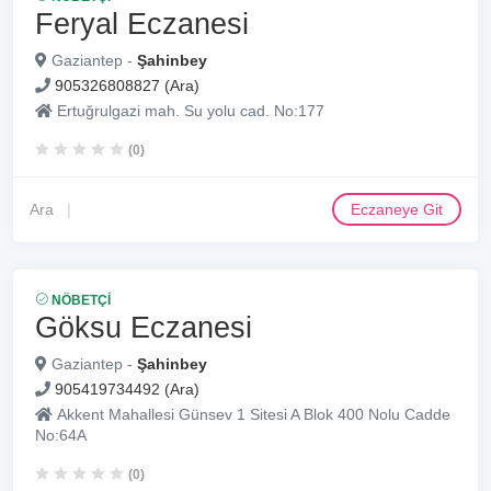
Feryal Eczanesi
Gaziantep -
Şahinbey
905326808827 (Ara)
Ertuğrulgazi mah. Su yolu cad. No:177
(0)
Ara
Eczaneye Git
NÖBETÇI
Göksu Eczanesi
Gaziantep -
Şahinbey
905419734492 (Ara)
Akkent Mahallesi Günsev 1 Sitesi A Blok 400 Nolu Cadde
No:64A
(0)