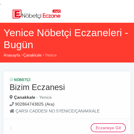
,
Yenice Nöbetçi Eczaneleri -
Bugün
Anasayfa
Çanakkale
Yenice
NÖBETÇI
Bizim Eczanesi
Çanakkale
- Yenice
902864743825 (Ara)
ÇARSI CADDESI NO:5YENICE/ÇANAKKALE
Eczaneye Git