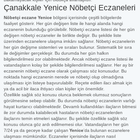
Çanakkale Yenice Nöbetçi Eczaneleri
Nöbetçi eczane Yenice
bölgesi içerisinde çeşitli bölgelerde
faaliyet gösterir. Her gün değişen liste ile hangi alanda hangi
eczanenin bulunduğu görülebilir. Nöbetçi eczane listesi de her gün
değişen nöbetçi eczaneler ile birlikte değişir. Bu şekilde liste
üzerinden eczanelere ulaşma imkânı sağlanır. Nöbetçi eczanelerin
her gün değişme sistemleri ve sıraları bulunur. Sistematik bir sıra
ile değişimler gerçekleşir. Bu durumda her gün halkın
bilgilendirilmesi zor olabilmektedir. Ancak nöbetçi eczane listesi ile
vatandaşların kolay bir şekilde bilgilendirilmesi sağlanır. Her ay bir
eczanenin nöbetçi eczane olarak çalışması söz konusudur. Bu
noktada hangi eczanenin nerede ve nöbetçi olup olmadığına
ulaşılması için listeye başvurulabilir. Reçete edilen ilacı almak için
ya da acil bir ilaca ihtiyacı olan kişiler için önemlidir.
Özellikle sağlık söz konusu olunca beklemek olumsuz sonuçların
görülmesine sebep olabilir. Bu durumda nöbetçi eczanelerin varlığı
hayat kurtarıcı olabilmektedir. Devamlı kullandıkları ilaçların bitmesi
ile zor durumda kalabilecek hastaların nöbetçi eczanelerden
ilaçlarını temin etmeleri sağlanır. Bu şekilde özellikle sağlık söz
konusu olunca göz ardı edilmemesi olur. Vatandaşların her gün
7/24 ya da geceye kadar çalışan
Yenice
’da bulunan eczanelere
ulaşması mümkündür. Eczaneler içerisinde ilaçların nasıl