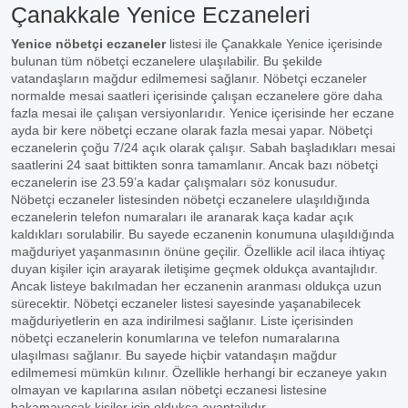
Çanakkale Yenice Eczaneleri
Yenice nöbetçi eczaneler
listesi ile Çanakkale Yenice içerisinde
bulunan tüm nöbetçi eczanelere ulaşılabilir. Bu şekilde
vatandaşların mağdur edilmemesi sağlanır. Nöbetçi eczaneler
normalde mesai saatleri içerisinde çalışan eczanelere göre daha
fazla mesai ile çalışan versiyonlarıdır. Yenice içerisinde her eczane
ayda bir kere nöbetçi eczane olarak fazla mesai yapar. Nöbetçi
eczanelerin çoğu 7/24 açık olarak çalışır. Sabah başladıkları mesai
saatlerini 24 saat bittikten sonra tamamlanır. Ancak bazı nöbetçi
eczanelerin ise 23.59’a kadar çalışmaları söz konusudur.
Nöbetçi eczaneler listesinden nöbetçi eczanelere ulaşıldığında
eczanelerin telefon numaraları ile aranarak kaça kadar açık
kaldıkları sorulabilir. Bu sayede eczanenin konumuna ulaşıldığında
mağduriyet yaşanmasının önüne geçilir. Özellikle acil ilaca ihtiyaç
duyan kişiler için arayarak iletişime geçmek oldukça avantajlıdır.
Ancak listeye bakılmadan her eczanenin aranması oldukça uzun
sürecektir. Nöbetçi eczaneler listesi sayesinde yaşanabilecek
mağduriyetlerin en aza indirilmesi sağlanır. Liste içerisinden
nöbetçi eczanelerin konumlarına ve telefon numaralarına
ulaşılması sağlanır. Bu sayede hiçbir vatandaşın mağdur
edilmemesi mümkün kılınır. Özellikle herhangi bir eczaneye yakın
olmayan ve kapılarına asılan nöbetçi eczanesi listesine
bakamayacak kişiler için oldukça avantajlıdır.