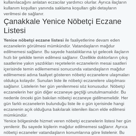
kullanılacağını anlatan eczacılar yardımcı olurlar. Ayrıca ilaçların
kullanım koşulları yanında saklama koşulları gibi detayların
verilmesi de sağlanır.
Çanakkale Yenice Nöbetçi Eczane
Listesi
Yenice nöbetçi eczane listesi
ile faaliyetlerine devam eden
eczanelerin görülmesi mümkündür. Vatandaşların mağdur
edilmemesi sağlanır. Bu sayede hastalıklarına iyi gelecek ilaçların
hızlı bir şekilde temin edilmesi sağlanır. Özellikle doktorların çıkış
saatlerine yakın yazdıkları reçetelerin eczanelerin mesai saatleri
içerisinde temin edilememesi sonucunda vatandaşların mağdur
edilmemesi adına faaliyet gösteren nöbetçi eczanelere ulaşmaları
oldukça kolaydır. Sunulan liste ile nöbetçi eczanelere ulaşılması
sağlanır. Listelerin her gün yenilenmesi söz konusudur. Nöbetçi
eczanelerin her gün diğer eczaneye geçtiği unutulmamalıdır. Bu
nedenle önceki gün bakılan nöbetçi eczaneye gidilmemelidir. Her
gün farklı eczanelerin bulunduğu liste ile o gün içerisinde hangi
eczanenin açık olduğuna bakılarak istenilen ilacın elde edilmesi
mümkündür.
Yenice bölgesinde hizmet veren nöbetçi eczanelerin listesi her gün
yenilenir. Bu sayede kişilerin mağdur edilmemesi sağlanır. Ayrıca
nöbetçi eczaneler vatandaşların konumlarına göre listelenir. Bu