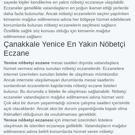
sayede kişiler kendilerine en yakın nöbetçi eczaneye ulaşılabilir.
Eczaneler genellikle vatandaşların en yoğun ikamet ettiği yerlerde
daha fazla bulunurlar. Ancak nöbetçi eczanelerin seçimi yapılırken
kimsenin mağdur edilmemesi adına her bölgeye hizmet edebilecek
konumlarda bulunan nöbetçi eczanelerin seçilmesi sağlanır.
Özellikle sağlık söz konusu olduğu için kimsenin mağdur
edilmemesi sağlanır.
Çanakkale Yenice En Yakın Nöbetçi
Eczane
Yenice nöbetçi eczane
mesai saatleri dışında vatandaşlara
hizmet vermesi adına sunulan nöbetçi eczanelerdir. Eczanelere
internet üzerinden sunulan listeler ile ulaşılması mümkündür.
Ancak internete ulaşılamayan durumlarda mesai saatlerini
sonlandıran eczanelerin kapılarında nöbetçi eczane listeleri
bulunur. Bu durumda o listeler ile ulaşılması sağlanabilir. Nöbetçi
eczaneler vatandaşların mağdur edilmemesi adına hizmet verir.
Çok aksi bir durum yaşanmadığı sürece çalışma saatleri içerisinde
açık olacaklardır. Ancak aksi bir durum yaşandığında kapalı olma
ihtimalleri olduğunun da unutulmaması gereklidir.
Yenice nöbetçi eczanesi
için internet üzerinden listelere
ulaşılması ile istenilen eczaneye gidilebilir. Vatandaşların mağdur
edilmemesi adına belirli konumlarda hizmet veren nöbetçi