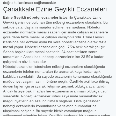
doğru kullanılması sağlanacaktır.
Çanakkale Ezine Geyikli Eczaneleri
Ezine Geyikli nöbetçi eczaneler
listesi ile Çanakkale Ezine
Geyikli içerisinde bulunan tüm nöbetçi eczanelere ulaşılabilir. Bu
şekilde vatandaşların mağdur edilmemesi sağlanır. Nöbetçi
eczaneler normalde mesai saatleri içerisinde çalışan eczanelere
göre daha fazla mesai ile çalışan versiyonlarıdır. Ezine Geyikli
içerisinde her eczane ayda bir kere nöbetçi eczane olarak fazla
mesai yapar. Nöbetçi eczanelerin çoğu 7/24 açık olarak çalışır.
Sabah başladıkları mesai saatlerini 24 saat bittikten sonra
tamamlanır. Ancak bazı nöbetçi eczanelerin ise 23.59’a kadar
çalışmaları söz konusudur.
Nöbetçi eczaneler listesinden nöbetçi eczanelere ulaşıldığında
eczanelerin telefon numaraları ile aranarak kaça kadar açık
kaldıkları sorulabilir. Bu sayede eczanenin konumuna ulaşıldığında
mağduriyet yaşanmasının önüne geçilir. Özellikle acil ilaca ihtiyaç
duyan kişiler için arayarak iletişime geçmek oldukça avantajlıdır.
Ancak listeye bakılmadan her eczanenin aranması oldukça uzun
sürecektir. Nöbetçi eczaneler listesi sayesinde yaşanabilecek
mağduriyetlerin en aza indirilmesi sağlanır. Liste içerisinden
nöbetçi eczanelerin konumlarına ve telefon numaralarına
ulaşılması sağlanır. Bu sayede hiçbir vatandaşın mağdur
edilmemesi mümkün kılınır. Özellikle herhangi bir eczaneye yakın