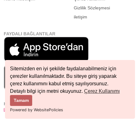
Gizlilik Sözleşmesi
iletişim
FAYDALI BAĞLANTILAR
Sitemizden en iyi şekilde faydalanabilmeniz için
çerezler kullanılmaktadır. Bu siteye giriş yaparak
çerez kullanımını kabul etmiş sayılıyorsunuz.
Detaylı bilgi için metni okuyunuz.
Çerez Kullanımı
Tamam
HIZLI İLETIŞIM
info@nobetcieczane.net
Powered by WebsitePolicies
BIZI TAKIP EDIN