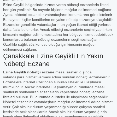
Ezine Geyikli bölgesinde hizmet veren nöbetçi eczanelerin listesi
her gün yenilenir. Bu sayede kişilerin mağdur edilmemesi sağlanır.
Ayrıca nöbetçi eczaneler vatandaşların konumlarına göre listelenir.
Bu sayede kişiler kendilerine en yakın nöbetçi eczaneye ulaşılabilir.
Eczaneler genellikle vatandaşların en yoğun ikamet ettiği yerlerde
daha fazla bulunurlar. Ancak nöbetçi eczanelerin seçimi yapılırken
kimsenin mağdur edilmemesi adına her bölgeye hizmet edebilecek
konumlarda bulunan nöbetçi eczanelerin seçilmesi sağlanır.
Özellikle sağlık söz konusu olduğu için kimsenin mağdur
edilmemesi sağlanır.
Çanakkale Ezine Geyikli En Yakın
Nöbetçi Eczane
Ezine Geyikli nöbetçi eczane
mesai saatleri dışında
vatandaşlara hizmet vermesi adına sunulan nöbetçi eczanelerdir.
Eczanelere internet üzerinden sunulan listeler ile ulaşılması
mümkündür. Ancak internete ulaşılamayan durumlarda mesai
saatlerini sonlandıran eczanelerin kapılarında nöbetçi eczane
listeleri bulunur. Bu durumda o listeler ile ulaşılması sağlanabilir.
Nöbetçi eczaneler vatandaşların mağdur edilmemesi adına hizmet
verir. Çok aksi bir durum yaşanmadığı sürece çalışma saatleri
içerisinde açık olacaklardır. Ancak aksi bir durum yaşandığında
kapalı olma ihtimalleri olduğunun da unutulmaması gereklidir.