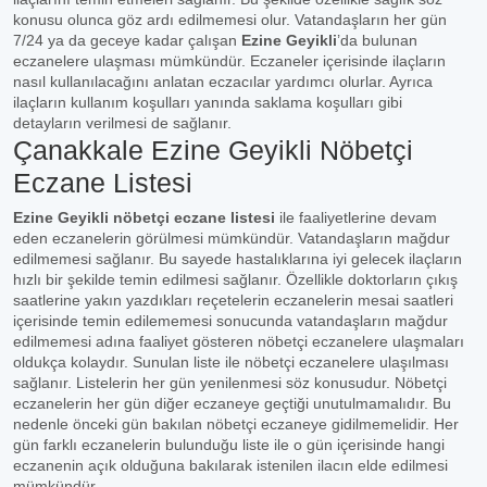
konusu olunca göz ardı edilmemesi olur. Vatandaşların her gün
7/24 ya da geceye kadar çalışan
Ezine Geyikli
’da bulunan
eczanelere ulaşması mümkündür. Eczaneler içerisinde ilaçların
nasıl kullanılacağını anlatan eczacılar yardımcı olurlar. Ayrıca
ilaçların kullanım koşulları yanında saklama koşulları gibi
detayların verilmesi de sağlanır.
Çanakkale Ezine Geyikli Nöbetçi
Eczane Listesi
Ezine Geyikli nöbetçi eczane listesi
ile faaliyetlerine devam
eden eczanelerin görülmesi mümkündür. Vatandaşların mağdur
edilmemesi sağlanır. Bu sayede hastalıklarına iyi gelecek ilaçların
hızlı bir şekilde temin edilmesi sağlanır. Özellikle doktorların çıkış
saatlerine yakın yazdıkları reçetelerin eczanelerin mesai saatleri
içerisinde temin edilememesi sonucunda vatandaşların mağdur
edilmemesi adına faaliyet gösteren nöbetçi eczanelere ulaşmaları
oldukça kolaydır. Sunulan liste ile nöbetçi eczanelere ulaşılması
sağlanır. Listelerin her gün yenilenmesi söz konusudur. Nöbetçi
eczanelerin her gün diğer eczaneye geçtiği unutulmamalıdır. Bu
nedenle önceki gün bakılan nöbetçi eczaneye gidilmemelidir. Her
gün farklı eczanelerin bulunduğu liste ile o gün içerisinde hangi
eczanenin açık olduğuna bakılarak istenilen ilacın elde edilmesi
mümkündür.