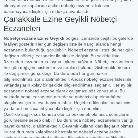
olmayan ve kapılarına asılan nöbetçi eczanesi listesine
bakamayacak kişiler için oldukça avantajlıdır.
Çanakkale Ezine Geyikli Nöbetçi
Eczaneleri
Nöbetçi eczane Ezine Geyikli
bölgesi içerisinde çeşitli bölgelerde
faaliyet gösterir. Her gün değişen liste ile hangi alanda hangi
eczanenin bulunduğu görülebilir. Nöbetçi eczane listesi de her gün
değişen nöbetçi eczaneler ile birlikte değişir. Bu şekilde liste
üzerinden eczanelere ulaşma imkânı sağlanır. Nöbetçi eczanelerin
her gün değişme sistemleri ve sıraları bulunur. Sistematik bir sıra
ile değişimler gerçekleşir. Bu durumda her gün halkın
bilgilendirilmesi zor olabilmektedir. Ancak nöbetçi eczane listesi ile
vatandaşların kolay bir şekilde bilgilendirilmesi sağlanır. Her ay bir
eczanenin nöbetçi eczane olarak çalışması söz konusudur. Bu
noktada hangi eczanenin nerede ve nöbetçi olup olmadığına
ulaşılması için listeye başvurulabilir. Reçete edilen ilacı almak için
ya da acil bir ilaca ihtiyacı olan kişiler için önemlidir.
Özellikle sağlık söz konusu olunca beklemek olumsuz sonuçların
görülmesine sebep olabilir. Bu durumda nöbetçi eczanelerin varlığı
hayat kurtarıcı olabilmektedir. Devamlı kullandıkları ilaçların bitmesi
ile zor durumda kalabilecek hastaların nöbetçi eczanelerden
ilaçlarını temin etmeleri sağlanır. Bu şekilde özellikle sağlık söz