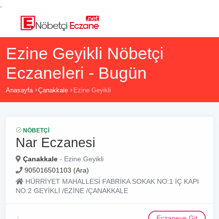
,
Ezine Geyikli Nöbetçi
Eczaneleri - Bugün
Anasayfa
Çanakkale
Ezine Geyikli
NÖBETÇI
Nar Eczanesi
Çanakkale
- Ezine Geyikli
905016501103 (Ara)
HÜRRİYET MAHALLESİ FABRİKA SOKAK NO:1 İÇ KAPI
NO:2 GEYİKLİ /EZİNE /ÇANAKKALE
Eczaneye Git