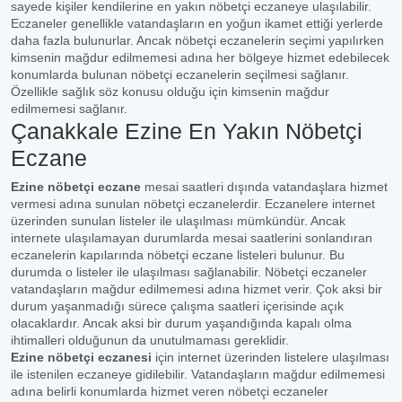
sayede kişiler kendilerine en yakın nöbetçi eczaneye ulaşılabilir.
Eczaneler genellikle vatandaşların en yoğun ikamet ettiği yerlerde
daha fazla bulunurlar. Ancak nöbetçi eczanelerin seçimi yapılırken
kimsenin mağdur edilmemesi adına her bölgeye hizmet edebilecek
konumlarda bulunan nöbetçi eczanelerin seçilmesi sağlanır.
Özellikle sağlık söz konusu olduğu için kimsenin mağdur
edilmemesi sağlanır.
Çanakkale Ezine En Yakın Nöbetçi
Eczane
Ezine nöbetçi eczane
mesai saatleri dışında vatandaşlara hizmet
vermesi adına sunulan nöbetçi eczanelerdir. Eczanelere internet
üzerinden sunulan listeler ile ulaşılması mümkündür. Ancak
internete ulaşılamayan durumlarda mesai saatlerini sonlandıran
eczanelerin kapılarında nöbetçi eczane listeleri bulunur. Bu
durumda o listeler ile ulaşılması sağlanabilir. Nöbetçi eczaneler
vatandaşların mağdur edilmemesi adına hizmet verir. Çok aksi bir
durum yaşanmadığı sürece çalışma saatleri içerisinde açık
olacaklardır. Ancak aksi bir durum yaşandığında kapalı olma
ihtimalleri olduğunun da unutulmaması gereklidir.
Ezine nöbetçi eczanesi
için internet üzerinden listelere ulaşılması
ile istenilen eczaneye gidilebilir. Vatandaşların mağdur edilmemesi
adına belirli konumlarda hizmet veren nöbetçi eczaneler