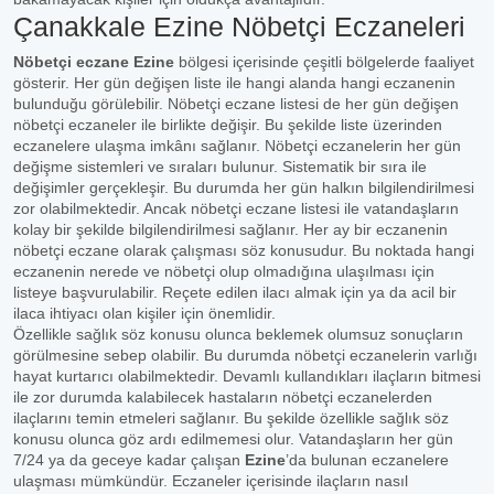
Çanakkale Ezine Nöbetçi Eczaneleri
Nöbetçi eczane Ezine
bölgesi içerisinde çeşitli bölgelerde faaliyet
gösterir. Her gün değişen liste ile hangi alanda hangi eczanenin
bulunduğu görülebilir. Nöbetçi eczane listesi de her gün değişen
nöbetçi eczaneler ile birlikte değişir. Bu şekilde liste üzerinden
eczanelere ulaşma imkânı sağlanır. Nöbetçi eczanelerin her gün
değişme sistemleri ve sıraları bulunur. Sistematik bir sıra ile
değişimler gerçekleşir. Bu durumda her gün halkın bilgilendirilmesi
zor olabilmektedir. Ancak nöbetçi eczane listesi ile vatandaşların
kolay bir şekilde bilgilendirilmesi sağlanır. Her ay bir eczanenin
nöbetçi eczane olarak çalışması söz konusudur. Bu noktada hangi
eczanenin nerede ve nöbetçi olup olmadığına ulaşılması için
listeye başvurulabilir. Reçete edilen ilacı almak için ya da acil bir
ilaca ihtiyacı olan kişiler için önemlidir.
Özellikle sağlık söz konusu olunca beklemek olumsuz sonuçların
görülmesine sebep olabilir. Bu durumda nöbetçi eczanelerin varlığı
hayat kurtarıcı olabilmektedir. Devamlı kullandıkları ilaçların bitmesi
ile zor durumda kalabilecek hastaların nöbetçi eczanelerden
ilaçlarını temin etmeleri sağlanır. Bu şekilde özellikle sağlık söz
konusu olunca göz ardı edilmemesi olur. Vatandaşların her gün
7/24 ya da geceye kadar çalışan
Ezine
’da bulunan eczanelere
ulaşması mümkündür. Eczaneler içerisinde ilaçların nasıl