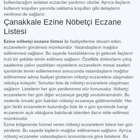
kullanılacağını anlatan eczacılar yardımcı olurlar. Ayrıca ilaçların
kullanım koşulları yanında saklama koşulları gibi detayların
verilmesi de sağlanır.
Çanakkale Ezine Nöbetçi Eczane
Listesi
Ezine nöbetçi eczane listesi
ile faaliyetlerine devam eden
eczanelerin görülmesi mümkündür. Vatandaşların mağdur
edilmemesi sağlanır. Bu sayede hastalıklarına iyi gelecek ilaçların
hızlı bir şekilde temin edilmesi sağlanır. Özellikle doktorların çıkış
saatlerine yakın yazdıkları reçetelerin eczanelerin mesai saatleri
içerisinde temin edilememesi sonucunda vatandaşların mağdur
edilmemesi adına faaliyet gösteren nöbetçi eczanelere ulaşmaları
oldukça kolaydır. Sunulan liste ile nöbetçi eczanelere ulaşılması
sağlanır. Listelerin her gün yenilenmesi söz konusudur. Nöbetçi
eczanelerin her gün diğer eczaneye geçtiği unutulmamalıdır. Bu
nedenle önceki gün bakılan nöbetçi eczaneye gidilmemelidir. Her
gün farklı eczanelerin bulunduğu liste ile o gün içerisinde hangi
eczanenin açık olduğuna bakılarak istenilen ilacın elde edilmesi
mümkündür.
Ezine bölgesinde hizmet veren nöbetçi eczanelerin listesi her gün
yenilenir. Bu sayede kişilerin mağdur edilmemesi sağlanır. Ayrıca
nöbetçi eczaneler vatandaşların konumlarına göre listelenir. Bu