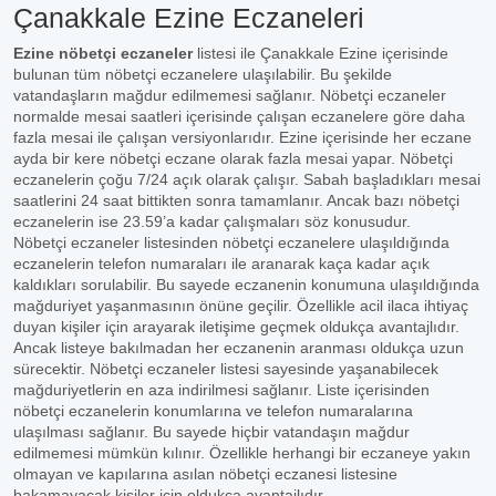
Çanakkale Ezine Eczaneleri
Ezine nöbetçi eczaneler
listesi ile Çanakkale Ezine içerisinde
bulunan tüm nöbetçi eczanelere ulaşılabilir. Bu şekilde
vatandaşların mağdur edilmemesi sağlanır. Nöbetçi eczaneler
normalde mesai saatleri içerisinde çalışan eczanelere göre daha
fazla mesai ile çalışan versiyonlarıdır. Ezine içerisinde her eczane
ayda bir kere nöbetçi eczane olarak fazla mesai yapar. Nöbetçi
eczanelerin çoğu 7/24 açık olarak çalışır. Sabah başladıkları mesai
saatlerini 24 saat bittikten sonra tamamlanır. Ancak bazı nöbetçi
eczanelerin ise 23.59’a kadar çalışmaları söz konusudur.
Nöbetçi eczaneler listesinden nöbetçi eczanelere ulaşıldığında
eczanelerin telefon numaraları ile aranarak kaça kadar açık
kaldıkları sorulabilir. Bu sayede eczanenin konumuna ulaşıldığında
mağduriyet yaşanmasının önüne geçilir. Özellikle acil ilaca ihtiyaç
duyan kişiler için arayarak iletişime geçmek oldukça avantajlıdır.
Ancak listeye bakılmadan her eczanenin aranması oldukça uzun
sürecektir. Nöbetçi eczaneler listesi sayesinde yaşanabilecek
mağduriyetlerin en aza indirilmesi sağlanır. Liste içerisinden
nöbetçi eczanelerin konumlarına ve telefon numaralarına
ulaşılması sağlanır. Bu sayede hiçbir vatandaşın mağdur
edilmemesi mümkün kılınır. Özellikle herhangi bir eczaneye yakın
olmayan ve kapılarına asılan nöbetçi eczanesi listesine
bakamayacak kişiler için oldukça avantajlıdır.