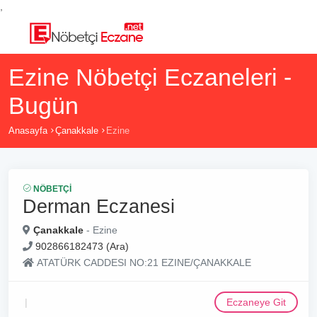
,
Ezine Nöbetçi Eczaneleri -
Bugün
Anasayfa
Çanakkale
Ezine
NÖBETÇI
Derman Eczanesi
Çanakkale
- Ezine
902866182473 (Ara)
ATATÜRK CADDESI NO:21 EZINE/ÇANAKKALE
Eczaneye Git