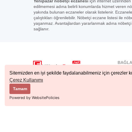
Yenipazar nöbetçi eczanesi
için internet üzerinden 
edilmemesi adına belirli konumlarda hizmet veren nö
yakında bulunan eczaneler olarak listelenir. Eczanel
çalıştıkları öğrenilebilir. Nöbetçi eczane listesi ile
yaşanmaz. Avantajlardan yararlanmak adına nöbetçi e
sağlanır.
BAĞLA
İstanbu
Sitemizden en iyi şekilde faydalanabilmeniz için çerezler ku
Nöbetçi.
Çerez Kullanımı
Copyright © 2023 Tüm Hakları Saklıdır.
Ankara 
Tamam
Kıbrıs N
Powered by WebsitePolicies