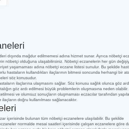
neleri
leri dışında mağdur edilmemesi adına hizmet sunar. Ayrıca nöbetçi ec
erin nöbetçi olduğuna ulaşabilirsiniz. Nöbetçi eczanelerin her gün değişi
uriyet yaşamaması adına nöbetçi eczane listesi sunulur. Bu şekilde hast
orlu hastaların kullandıkları ilaçlarının bitmesi soncunda herhangi bir at
eleri söz konusudur.
staların ilaçlarına ulaşmasını sağlar. Söz konusu sağlık olunca göz ard
stalığın göz ardı edilmesi büyük problemlerin oluşmasına neden olabilir
üketilmesi ve olumsuz sonuçların oluşmaması eczacılar tarafından yapıl
e ilaçların doğru kullanılması sağlanacaktır.
leri
azar içerisinde bulunan tüm nöbetçi eczanelere ulaşılabilir. Bu şekilde
czaneler normalde mesai saatleri içerisinde çalışan eczanelere göre 