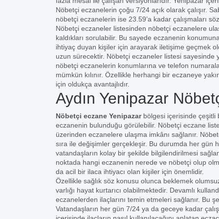
fazla mesai ile çalışan versiyonlarıdır. Yenipazar iç
Nöbetçi eczanelerin çoğu 7/24 açık olarak çalışır. Sa
nöbetçi eczanelerin ise 23.59’a kadar çalışmaları sö
Nöbetçi eczaneler listesinden nöbetçi eczanelere ula
kaldıkları sorulabilir. Bu sayede eczanenin konumuna 
ihtiyaç duyan kişiler için arayarak iletişime geçmek
uzun sürecektir. Nöbetçi eczaneler listesi sayesinde 
nöbetçi eczanelerin konumlarına ve telefon numaral
mümkün kılınır. Özellikle herhangi bir eczaneye yakı
için oldukça avantajlıdır.
Aydın Yenipazar Nöbetç
Nöbetçi eczane Yenipazar
bölgesi içerisinde çeşitli
eczanenin bulunduğu görülebilir. Nöbetçi eczane listes
üzerinden eczanelere ulaşma imkânı sağlanır. Nöbetçi
sıra ile değişimler gerçekleşir. Bu durumda her gün hal
vatandaşların kolay bir şekilde bilgilendirilmesi sağ
noktada hangi eczanenin nerede ve nöbetçi olup olmadı
da acil bir ilaca ihtiyacı olan kişiler için önemlidir.
Özellikle sağlık söz konusu olunca beklemek olumsuz
varlığı hayat kurtarıcı olabilmektedir. Devamlı kulland
eczanelerden ilaçlarını temin etmeleri sağlanır. Bu ş
Vatandaşların her gün 7/24 ya da geceye kadar çalı
içerisinde ilaçların nasıl kullanılacağını anlatan ecza