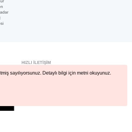
dur
en
kadar
t
si
HIZLI İLETIŞIM
info@nobetcieczane.net
tmiş sayılıyorsunuz. Detaylı bilgi için metni okuyunuz.
BIZI TAKIP EDIN