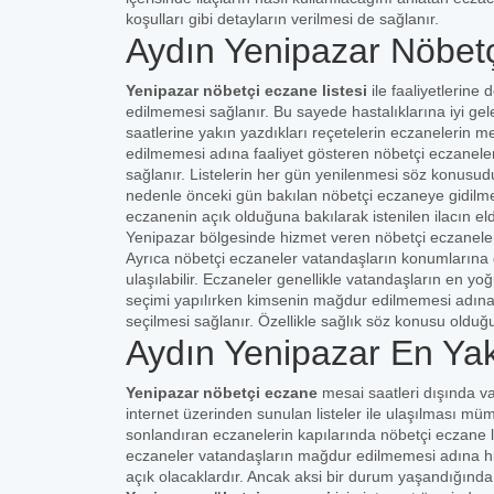
koşulları gibi detayların verilmesi de sağlanır.
Aydın Yenipazar Nöbetç
Yenipazar nöbetçi eczane listesi
ile faaliyetlerin
edilmemesi sağlanır. Bu sayede hastalıklarına iyi gelec
saatlerine yakın yazdıkları reçetelerin eczanelerin 
edilmemesi adına faaliyet gösteren nöbetçi eczaneler
sağlanır. Listelerin her gün yenilenmesi söz konusud
nedenle önceki gün bakılan nöbetçi eczaneye gidilmeme
eczanenin açık olduğuna bakılarak istenilen ilacın 
Yenipazar bölgesinde hizmet veren nöbetçi eczaneleri
Ayrıca nöbetçi eczaneler vatandaşların konumlarına g
ulaşılabilir. Eczaneler genellikle vatandaşların en yo
seçimi yapılırken kimsenin mağdur edilmemesi adına
seçilmesi sağlanır. Özellikle sağlık söz konusu oldu
Aydın Yenipazar En Ya
Yenipazar nöbetçi eczane
mesai saatleri dışında v
internet üzerinden sunulan listeler ile ulaşılması m
sonlandıran eczanelerin kapılarında nöbetçi eczane lis
eczaneler vatandaşların mağdur edilmemesi adına hiz
açık olacaklardır. Ancak aksi bir durum yaşandığında