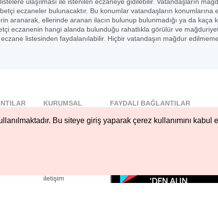
listelere ulaşılması ile istenilen eczaneye gidilebilir. Vatandaşların mağ
betçi eczaneler bulunacaktır. Bu konumlar vatandaşların konumlarına 
erin aranarak, ellerinde aranan ilacın bulunup bulunmadığı ya da kaça 
 nöbetçi eczanenin hangi alanda bulunduğu rahatlıkla görülür ve mağduriye
czane listesinden faydalanılabilir. Hiçbir vatandaşın mağdur edilmeme
NTILAR
KURUMSAL
FAYDALI BAĞLANTILAR
l
Blog
llanılmaktadır. Bu siteye giriş yaparak çerez kullanımını kabul e
..
Hakkımızda
Nöbetçi...
Çerez Kullanımı
öbetçi...
Gizlilik
Sözleşmesi
iletişim