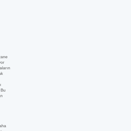
zane
yor
aların
ak
ı
. Bu
an
daha