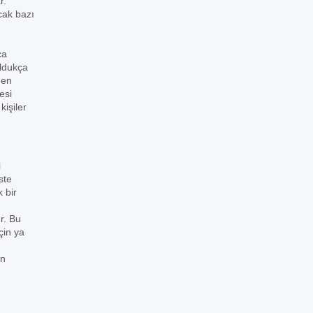
r.
cak bazı
ca
oldukça
den
esi
işiler
i
ste
 bir
r. Bu
çin ya
in