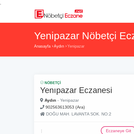
,
Yenipazar Nöbetçi Ec
Anasayfa
Aydın
Yenipazar
NÖBETÇI
Yenıpazar Eczanesi
Aydın
- Yenipazar
902563613053 (Ara)
DOĞU MAH. LAVANTA SOK. NO:2
Eczaneye Git