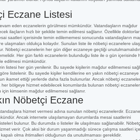
i Eczane Listesi
e devam eden eczanelerin görülmesi mümkündür. Vatandaşların mağdur
ek ilaçların hızlı bir şekilde temin edilmesi sağlanır. Özellikle doktorlar
mesai saatleri içerisinde temin edilememesi sonucunda vatandaşların m
e ulaşmaları oldukça kolaydır. Sunulan liste ile nöbetçi eczanelere ula
ur. Nöbetçi eczanelerin her gün diğer eczaneye geçtiği unutulmamalıdır
lidir. Her gün farklı eczanelerin bulunduğu liste ile o gün içerisinde 
elde edilmesi mümkündür.
n listesi her gün yenilenir. Bu sayede kişilerin mağdur edilmemesi sağl
öre listelenir. Bu sayede kişiler kendilerine en yakın nöbetçi eczaneye
ğun ikamet ettiği yerlerde daha fazla bulunurlar. Ancak nöbetçi eczanele
 her bölgeye hizmet edebilecek konumlarda bulunan nöbetçi eczaneler
ğu için kimsenin mağdur edilmemesi sağlanır.
kın Nöbetçi Eczane
atandaşlara hizmet vermesi adına sunulan nöbetçi eczanelerdir. Eczane
ümkündür. Ancak internete ulaşılamayan durumlarda mesai saatlerini
teleri bulunur. Bu durumda o listeler ile ulaşılması sağlanabilir. Nöbetç
met verir. Çok aksi bir durum yaşanmadığı sürece çalışma saatleri içe
 kapalı olma ihtimalleri olduğunun da unutulmaması gereklidir.