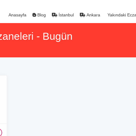
Anasayfa
Blog
İstanbul
Ankara
Yakındaki Ecza
zaneleri - Bugün