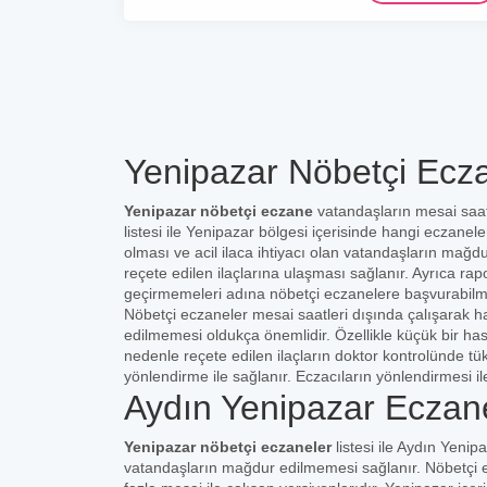
Yenipazar Nöbetçi Ecza
Yenipazar nöbetçi eczane
vatandaşların mesai saat
listesi ile Yenipazar bölgesi içerisinde hangi eczanel
olması ve acil ilaca ihtiyacı olan vatandaşların mağd
reçete edilen ilaçlarına ulaşması sağlanır. Ayrıca rap
geçirmemeleri adına nöbetçi eczanelere başvurabilm
Nöbetçi eczaneler mesai saatleri dışında çalışarak ha
edilmemesi oldukça önemlidir. Özellikle küçük bir ha
nedenle reçete edilen ilaçların doktor kontrolünde t
yönlendirme ile sağlanır. Eczacıların yönlendirmesi il
Aydın Yenipazar Eczane
Yenipazar nöbetçi eczaneler
listesi ile Aydın Yenip
vatandaşların mağdur edilmemesi sağlanır. Nöbetçi e