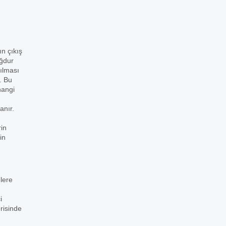
ın çıkış
ağdur
şılması
. Bu
hangi
anır.
rin
in
lere
i
risinde