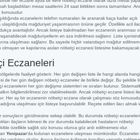
erisinde her eczane ayda bir kere nöbetçi eczane olarak fazla mesai yapa
bah başladıkları mesai saatlerini 24 saat bittikten sonra tamamlanır. An
z konusudur.
şıldığında eczanelerin telefon numaraları ile aranarak kaça kadar açık
ulaşıldığında mağduriyet yaşanmasının önüne geçilir. Özellikle acil ila
 oldukça avantajlıdır. Ancak listeye bakılmadan her eczanenin aranması 
yaşanabilecek mağduriyetlerin en aza indirilmesi sağlanır. Liste içerisin
arına ulaşılması sağlanır. Bu sayede hiçbir vatandaşın mağdur edilmem
n olmayan ve kapılarına asılan nöbetçi eczanesi listesine bakamayacak k
i Eczaneleri
 bölgelerde faaliyet gösterir. Her gün değişen liste ile hangi alanda hang
i de her gün değişen nöbetçi eczaneler ile birlikte değişir. Bu şekilde li
 eczanelerin her gün değişme sistemleri ve sıraları bulunur. Sistematik
kın bilgilendirilmesi zor olabilmektedir. Ancak nöbetçi eczane listesi ile
lanır. Her ay bir eczanenin nöbetçi eczane olarak çalışması söz konusudu
ğına ulaşılması için listeye başvurulabilir. Reçete edilen ilacı almak i
 sonuçların görülmesine sebep olabilir. Bu durumda nöbetçi eczaneler
ıkları ilaçların bitmesi ile zor durumda kalabilecek hastaların nöbetçi
ekilde özellikle sağlık söz konusu olunca göz ardı edilmemesi olur.
şan
Yenipazar
’da bulunan eczanelere ulaşması mümkündür. Eczaneler
cılar yardımcı olurlar. Ayrıca ilaçların kullanım koşulları yanında saklama