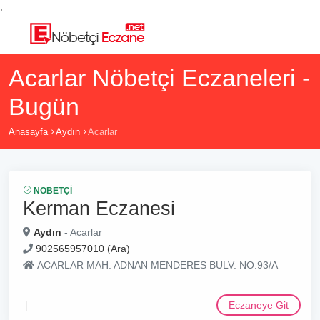
,
Acarlar Nöbetçi Eczaneleri -
Bugün
Anasayfa
Aydın
Acarlar
NÖBETÇI
Kerman Eczanesi
Aydın
- Acarlar
902565957010 (Ara)
ACARLAR MAH. ADNAN MENDERES BULV. NO:93/A
Eczaneye Git