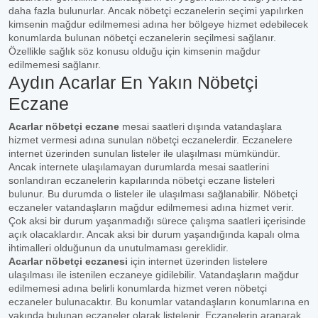
daha fazla bulunurlar. Ancak nöbetçi eczanelerin seçimi yapılırken
kimsenin mağdur edilmemesi adına her bölgeye hizmet edebilecek
konumlarda bulunan nöbetçi eczanelerin seçilmesi sağlanır.
Özellikle sağlık söz konusu olduğu için kimsenin mağdur
edilmemesi sağlanır.
Aydın Acarlar En Yakın Nöbetçi
Eczane
Acarlar nöbetçi eczane
mesai saatleri dışında vatandaşlara
hizmet vermesi adına sunulan nöbetçi eczanelerdir. Eczanelere
internet üzerinden sunulan listeler ile ulaşılması mümkündür.
Ancak internete ulaşılamayan durumlarda mesai saatlerini
sonlandıran eczanelerin kapılarında nöbetçi eczane listeleri
bulunur. Bu durumda o listeler ile ulaşılması sağlanabilir. Nöbetçi
eczaneler vatandaşların mağdur edilmemesi adına hizmet verir.
Çok aksi bir durum yaşanmadığı sürece çalışma saatleri içerisinde
açık olacaklardır. Ancak aksi bir durum yaşandığında kapalı olma
ihtimalleri olduğunun da unutulmaması gereklidir.
Acarlar nöbetçi eczanesi
için internet üzerinden listelere
ulaşılması ile istenilen eczaneye gidilebilir. Vatandaşların mağdur
edilmemesi adına belirli konumlarda hizmet veren nöbetçi
eczaneler bulunacaktır. Bu konumlar vatandaşların konumlarına en
yakında bulunan eczaneler olarak listelenir. Eczanelerin aranarak,