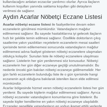
kullanılacağını anlatan eczacılar yardımcı olurlar. Ayrıca ilaçların
kullanım koşulları yanında saklama koşulları gibi detayların
verilmesi de sağlanır.
Aydın Acarlar Nöbetçi Eczane Listesi
Acarlar nöbetçi eczane listesi
ile faaliyetlerine devam eden
eczanelerin görülmesi mümkündür. Vatandaşların mağdur
edilmemesi sağlanır. Bu sayede hastalıklarına iyi gelecek ilaçların
hızlı bir şekilde temin edilmesi sağlanır. Özellikle doktorların çıkış
saatlerine yakın yazdıkları reçetelerin eczanelerin mesai saatleri
içerisinde temin edilememesi sonucunda vatandaşların mağdur
edilmemesi adına faaliyet gösteren nöbetçi eczanelere ulaşmaları
oldukça kolaydır. Sunulan liste ile nöbetçi eczanelere ulaşılması
sağlanır. Listelerin her gün yenilenmesi söz konusudur. Nöbetçi
eczanelerin her gün diğer eczaneye geçtiği unutulmamalıdır. Bu
nedenle önceki gün bakılan nöbetçi eczaneye gidilmemelidir. Her
gün farklı eczanelerin bulunduğu liste ile o gün içerisinde hangi
eczanenin açık olduğuna bakılarak istenilen ilacın elde edilmesi
mümkündür.
Acarlar bölgesinde hizmet veren nöbetçi eczanelerin listesi her gün
yenilenir. Bu sayede kişilerin mağdur edilmemesi sağlanır. Ayrıca
nöbetçi eczaneler vatandaşların konumlarına göre listelenir. Bu
sayede kişiler kendilerine en yakın nöbetçi eczaneye ulaşılabilir.
Eczaneler genellikle vatandaşların en yoğun ikamet ettiği yerlerde