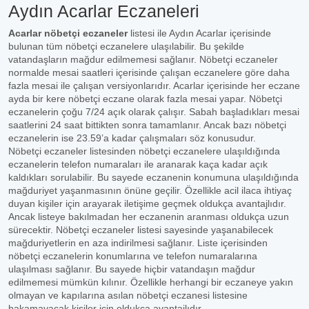
Aydın Acarlar Eczaneleri
Acarlar nöbetçi eczaneler
listesi ile Aydın Acarlar içerisinde
bulunan tüm nöbetçi eczanelere ulaşılabilir. Bu şekilde
vatandaşların mağdur edilmemesi sağlanır. Nöbetçi eczaneler
normalde mesai saatleri içerisinde çalışan eczanelere göre daha
fazla mesai ile çalışan versiyonlarıdır. Acarlar içerisinde her eczane
ayda bir kere nöbetçi eczane olarak fazla mesai yapar. Nöbetçi
eczanelerin çoğu 7/24 açık olarak çalışır. Sabah başladıkları mesai
saatlerini 24 saat bittikten sonra tamamlanır. Ancak bazı nöbetçi
eczanelerin ise 23.59’a kadar çalışmaları söz konusudur.
Nöbetçi eczaneler listesinden nöbetçi eczanelere ulaşıldığında
eczanelerin telefon numaraları ile aranarak kaça kadar açık
kaldıkları sorulabilir. Bu sayede eczanenin konumuna ulaşıldığında
mağduriyet yaşanmasının önüne geçilir. Özellikle acil ilaca ihtiyaç
duyan kişiler için arayarak iletişime geçmek oldukça avantajlıdır.
Ancak listeye bakılmadan her eczanenin aranması oldukça uzun
sürecektir. Nöbetçi eczaneler listesi sayesinde yaşanabilecek
mağduriyetlerin en aza indirilmesi sağlanır. Liste içerisinden
nöbetçi eczanelerin konumlarına ve telefon numaralarına
ulaşılması sağlanır. Bu sayede hiçbir vatandaşın mağdur
edilmemesi mümkün kılınır. Özellikle herhangi bir eczaneye yakın
olmayan ve kapılarına asılan nöbetçi eczanesi listesine
bakamayacak kişiler için oldukça avantajlıdır.