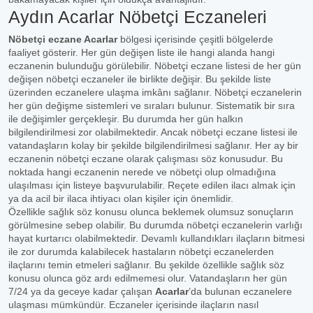
Aydın Acarlar Nöbetçi Eczaneleri
Nöbetçi eczane Acarlar
bölgesi içerisinde çeşitli bölgelerde
faaliyet gösterir. Her gün değişen liste ile hangi alanda hangi
eczanenin bulunduğu görülebilir. Nöbetçi eczane listesi de her gün
değişen nöbetçi eczaneler ile birlikte değişir. Bu şekilde liste
üzerinden eczanelere ulaşma imkânı sağlanır. Nöbetçi eczanelerin
her gün değişme sistemleri ve sıraları bulunur. Sistematik bir sıra
ile değişimler gerçekleşir. Bu durumda her gün halkın
bilgilendirilmesi zor olabilmektedir. Ancak nöbetçi eczane listesi ile
vatandaşların kolay bir şekilde bilgilendirilmesi sağlanır. Her ay bir
eczanenin nöbetçi eczane olarak çalışması söz konusudur. Bu
noktada hangi eczanenin nerede ve nöbetçi olup olmadığına
ulaşılması için listeye başvurulabilir. Reçete edilen ilacı almak için
ya da acil bir ilaca ihtiyacı olan kişiler için önemlidir.
Özellikle sağlık söz konusu olunca beklemek olumsuz sonuçların
görülmesine sebep olabilir. Bu durumda nöbetçi eczanelerin varlığı
hayat kurtarıcı olabilmektedir. Devamlı kullandıkları ilaçların bitmesi
ile zor durumda kalabilecek hastaların nöbetçi eczanelerden
ilaçlarını temin etmeleri sağlanır. Bu şekilde özellikle sağlık söz
konusu olunca göz ardı edilmemesi olur. Vatandaşların her gün
7/24 ya da geceye kadar çalışan
Acarlar
’da bulunan eczanelere
ulaşması mümkündür. Eczaneler içerisinde ilaçların nasıl