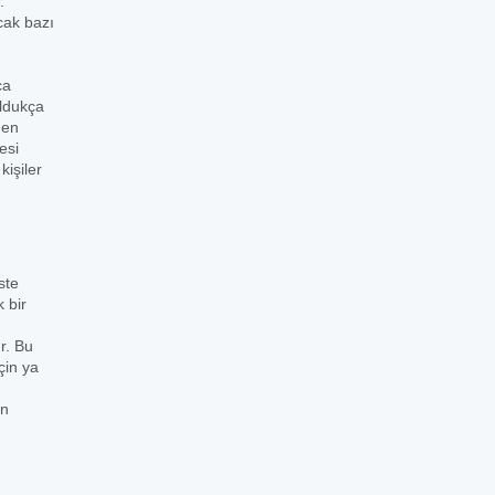
.
cak bazı
ca
oldukça
den
esi
işiler
ste
 bir
r. Bu
çin ya
in