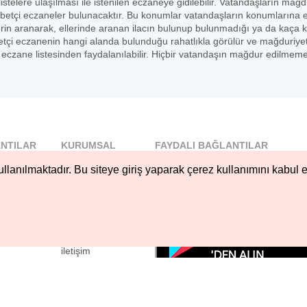
listelere ulaşılması ile istenilen eczaneye gidilebilir. Vatandaşların mağd
betçi eczaneler bulunacaktır. Bu konumlar vatandaşların konumlarına 
erin aranarak, ellerinde aranan ilacın bulunup bulunmadığı ya da kaça 
 nöbetçi eczanenin hangi alanda bulunduğu rahatlıkla görülür ve mağduriye
czane listesinden faydalanılabilir. Hiçbir vatandaşın mağdur edilmeme
NTILAR
KURUMSAL
FAYDALI BAĞLANTILAR
l
Blog
llanılmaktadır. Bu siteye giriş yaparak çerez kullanımını kabul e
..
Hakkımızda
Nöbetçi...
Çerez Kullanımı
öbetçi...
Gizlilik
Sözleşmesi
iletişim