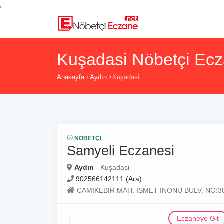
,
Kuşadasi Nöbetçi Ecz
Anasayfa
Aydın
Kuşadasi
NÖBETÇI
Samyeli Eczanesi
Aydın
- Kuşadasi
902566142111 (Ara)
CAMİKEBİR MAH. İSMET İNÖNÜ BULV. NO:3
Eczaneye Git