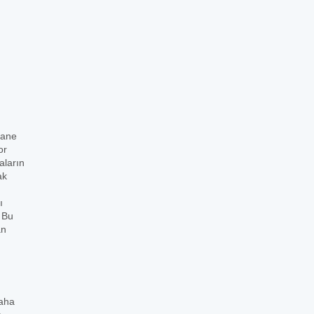
zane
or
aların
ak
ı
. Bu
an
daha