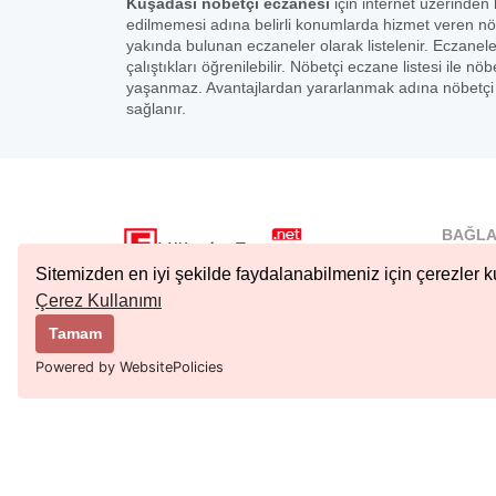
Kuşadasi nöbetçi eczanesi
için internet üzerinden 
edilmemesi adına belirli konumlarda hizmet veren nö
yakında bulunan eczaneler olarak listelenir. Eczanel
çalıştıkları öğrenilebilir. Nöbetçi eczane listesi ile
yaşanmaz. Avantajlardan yararlanmak adına nöbetçi e
sağlanır.
BAĞLA
İstanbu
Sitemizden en iyi şekilde faydalanabilmeniz için çerezler ku
Nöbetçi.
Çerez Kullanımı
Copyright © 2023 Tüm Hakları Saklıdır.
Ankara 
Tamam
Kıbrıs N
Powered by WebsitePolicies