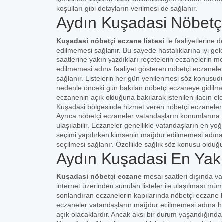
koşulları gibi detayların verilmesi de sağlanır.
Aydın Kuşadasi Nöbetçi
Kuşadasi nöbetçi eczane listesi
ile faaliyetlerin
edilmemesi sağlanır. Bu sayede hastalıklarına iyi gelec
saatlerine yakın yazdıkları reçetelerin eczanelerin 
edilmemesi adına faaliyet gösteren nöbetçi eczaneler
sağlanır. Listelerin her gün yenilenmesi söz konusud
nedenle önceki gün bakılan nöbetçi eczaneye gidilmeme
eczanenin açık olduğuna bakılarak istenilen ilacın 
Kuşadasi bölgesinde hizmet veren nöbetçi eczanelerin
Ayrıca nöbetçi eczaneler vatandaşların konumlarına g
ulaşılabilir. Eczaneler genellikle vatandaşların en yo
seçimi yapılırken kimsenin mağdur edilmemesi adına
seçilmesi sağlanır. Özellikle sağlık söz konusu oldu
Aydın Kuşadasi En Yak
Kuşadasi nöbetçi eczane
mesai saatleri dışında v
internet üzerinden sunulan listeler ile ulaşılması m
sonlandıran eczanelerin kapılarında nöbetçi eczane lis
eczaneler vatandaşların mağdur edilmemesi adına hiz
açık olacaklardır. Ancak aksi bir durum yaşandığında