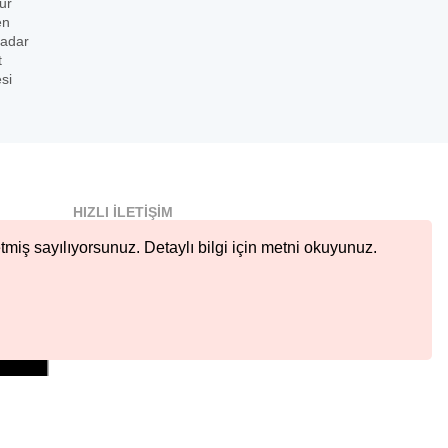
ur
en
kadar
t
si
HIZLI İLETIŞIM
info@nobetcieczane.net
tmiş sayılıyorsunuz. Detaylı bilgi için metni okuyunuz.
BIZI TAKIP EDIN