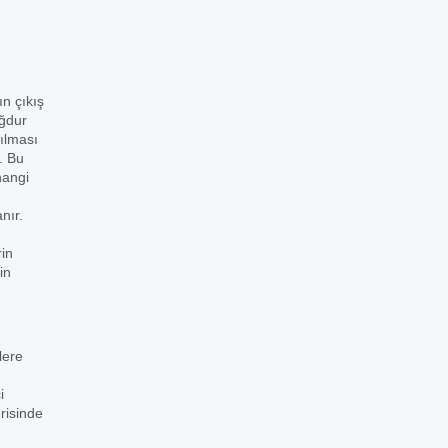
ın çıkış
ağdur
şılması
. Bu
hangi
nır.
rin
in
lere
i
risinde