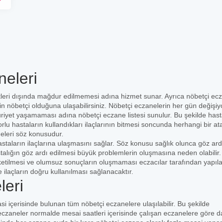
eleri
leri dışında mağdur edilmemesi adına hizmet sunar. Ayrıca nöbetçi ec
rin nöbetçi olduğuna ulaşabilirsiniz. Nöbetçi eczanelerin her gün değişiy
uriyet yaşamaması adına nöbetçi eczane listesi sunulur. Bu şekilde hast
orlu hastaların kullandıkları ilaçlarının bitmesi soncunda herhangi bir at
eleri söz konusudur.
staların ilaçlarına ulaşmasını sağlar. Söz konusu sağlık olunca göz ard
stalığın göz ardı edilmesi büyük problemlerin oluşmasına neden olabilir
üketilmesi ve olumsuz sonuçların oluşmaması eczacılar tarafından yapıl
e ilaçların doğru kullanılması sağlanacaktır.
leri
asi içerisinde bulunan tüm nöbetçi eczanelere ulaşılabilir. Bu şekilde
czaneler normalde mesai saatleri içerisinde çalışan eczanelere göre 