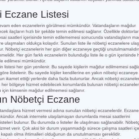
 Eczane Listesi
e devam eden eczanelerin görülmesi mümkündür. Vatandaşların mağdur
ek ilaçların hızlı bir şekilde temin edilmesi sağlanır. Özellikle doktorlar
mesai saatleri içerisinde temin edilememesi sonucunda vatandaşların m
e ulaşmaları oldukça kolaydır. Sunulan liste ile nöbetçi eczanelere ula
ur. Nöbetçi eczanelerin her gün diğer eczaneye geçtiği unutulmamalıdır
lidir. Her gün farklı eczanelerin bulunduğu liste ile o gün içerisinde 
elde edilmesi mümkündür.
 listesi her gün yenilenir. Bu sayede kişilerin mağdur edilmemesi sağla
öre listelenir. Bu sayede kişiler kendilerine en yakın nöbetçi eczaneye
ğun ikamet ettiği yerlerde daha fazla bulunurlar. Ancak nöbetçi eczanele
 her bölgeye hizmet edebilecek konumlarda bulunan nöbetçi eczaneler
ğu için kimsenin mağdur edilmemesi sağlanır.
ın Nöbetçi Eczane
atandaşlara hizmet vermesi adına sunulan nöbetçi eczanelerdir. Eczane
ümkündür. Ancak internete ulaşılamayan durumlarda mesai saatlerini
teleri bulunur. Bu durumda o listeler ile ulaşılması sağlanabilir. Nöbetç
met verir. Çok aksi bir durum yaşanmadığı sürece çalışma saatleri içe
 kapalı olma ihtimalleri olduğunun da unutulmaması gereklidir.