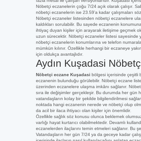
fazla mesai ile çalışan versiyonlarıdır. Kuşadasi içe
Nöbetçi eczanelerin çoğu 7/24 açık olarak çalışır. Sa
nöbetçi eczanelerin ise 23.59’a kadar çalışmaları sö
Nöbetçi eczaneler listesinden nöbetçi eczanelere ula
kaldıkları sorulabilir. Bu sayede eczanenin konumuna 
ihtiyaç duyan kişiler için arayarak iletişime geçmek
uzun sürecektir. Nöbetçi eczaneler listesi sayesinde 
nöbetçi eczanelerin konumlarına ve telefon numaral
mümkün kılınır. Özellikle herhangi bir eczaneye yakı
için oldukça avantajlıdır.
Aydın Kuşadasi Nöbetçi
Nöbetçi eczane Kuşadasi
bölgesi içerisinde çeşitli
eczanenin bulunduğu görülebilir. Nöbetçi eczane listes
üzerinden eczanelere ulaşma imkânı sağlanır. Nöbetçi
sıra ile değişimler gerçekleşir. Bu durumda her gün hal
vatandaşların kolay bir şekilde bilgilendirilmesi sağ
noktada hangi eczanenin nerede ve nöbetçi olup olmadı
da acil bir ilaca ihtiyacı olan kişiler için önemlidir.
Özellikle sağlık söz konusu olunca beklemek olumsuz
varlığı hayat kurtarıcı olabilmektedir. Devamlı kulland
eczanelerden ilaçlarını temin etmeleri sağlanır. Bu ş
Vatandaşların her gün 7/24 ya da geceye kadar çalı
içerisinde ilaçların nasıl kullanılacağını anlatan ecza