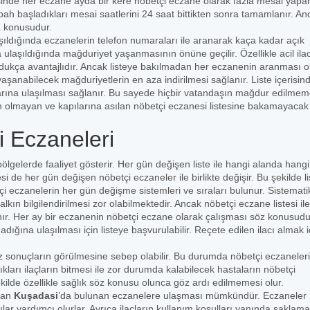
risinde her eczane ayda bir kere nöbetçi eczane olarak fazla mesai yapar
bah başladıkları mesai saatlerini 24 saat bittikten sonra tamamlanır. An
z konusudur.
şıldığında eczanelerin telefon numaraları ile aranarak kaça kadar açık
ulaşıldığında mağduriyet yaşanmasının önüne geçilir. Özellikle acil ila
 oldukça avantajlıdır. Ancak listeye bakılmadan her eczanenin aranması 
yaşanabilecek mağduriyetlerin en aza indirilmesi sağlanır. Liste içerisin
arına ulaşılması sağlanır. Bu sayede hiçbir vatandaşın mağdur edilmem
n olmayan ve kapılarına asılan nöbetçi eczanesi listesine bakamayacak k
 Eczaneleri
 bölgelerde faaliyet gösterir. Her gün değişen liste ile hangi alanda hangi
i de her gün değişen nöbetçi eczaneler ile birlikte değişir. Bu şekilde li
 eczanelerin her gün değişme sistemleri ve sıraları bulunur. Sistematik
kın bilgilendirilmesi zor olabilmektedir. Ancak nöbetçi eczane listesi ile
lanır. Her ay bir eczanenin nöbetçi eczane olarak çalışması söz konusudu
ğına ulaşılması için listeye başvurulabilir. Reçete edilen ilacı almak i
 sonuçların görülmesine sebep olabilir. Bu durumda nöbetçi eczaneler
ıkları ilaçların bitmesi ile zor durumda kalabilecek hastaların nöbetçi
ekilde özellikle sağlık söz konusu olunca göz ardı edilmemesi olur.
şan
Kuşadasi
’da bulunan eczanelere ulaşması mümkündür. Eczaneler
cılar yardımcı olurlar. Ayrıca ilaçların kullanım koşulları yanında saklama