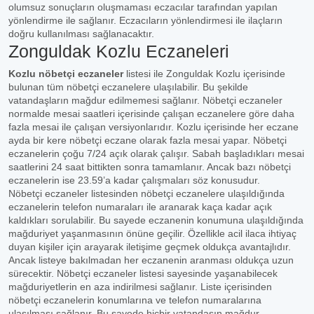
olumsuz sonuçların oluşmaması eczacılar tarafından yapılan
yönlendirme ile sağlanır. Eczacıların yönlendirmesi ile ilaçların
doğru kullanılması sağlanacaktır.
Zonguldak Kozlu Eczaneleri
Kozlu nöbetçi eczaneler
listesi ile Zonguldak Kozlu içerisinde
bulunan tüm nöbetçi eczanelere ulaşılabilir. Bu şekilde
vatandaşların mağdur edilmemesi sağlanır. Nöbetçi eczaneler
normalde mesai saatleri içerisinde çalışan eczanelere göre daha
fazla mesai ile çalışan versiyonlarıdır. Kozlu içerisinde her eczane
ayda bir kere nöbetçi eczane olarak fazla mesai yapar. Nöbetçi
eczanelerin çoğu 7/24 açık olarak çalışır. Sabah başladıkları mesai
saatlerini 24 saat bittikten sonra tamamlanır. Ancak bazı nöbetçi
eczanelerin ise 23.59’a kadar çalışmaları söz konusudur.
Nöbetçi eczaneler listesinden nöbetçi eczanelere ulaşıldığında
eczanelerin telefon numaraları ile aranarak kaça kadar açık
kaldıkları sorulabilir. Bu sayede eczanenin konumuna ulaşıldığında
mağduriyet yaşanmasının önüne geçilir. Özellikle acil ilaca ihtiyaç
duyan kişiler için arayarak iletişime geçmek oldukça avantajlıdır.
Ancak listeye bakılmadan her eczanenin aranması oldukça uzun
sürecektir. Nöbetçi eczaneler listesi sayesinde yaşanabilecek
mağduriyetlerin en aza indirilmesi sağlanır. Liste içerisinden
nöbetçi eczanelerin konumlarına ve telefon numaralarına
ulaşılması sağlanır. Bu sayede hiçbir vatandaşın mağdur