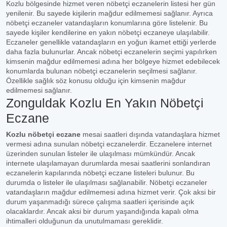
Kozlu bölgesinde hizmet veren nöbetçi eczanelerin listesi her gün
yenilenir. Bu sayede kişilerin mağdur edilmemesi sağlanır. Ayrıca
nöbetçi eczaneler vatandaşların konumlarına göre listelenir. Bu
sayede kişiler kendilerine en yakın nöbetçi eczaneye ulaşılabilir.
Eczaneler genellikle vatandaşların en yoğun ikamet ettiği yerlerde
daha fazla bulunurlar. Ancak nöbetçi eczanelerin seçimi yapılırken
kimsenin mağdur edilmemesi adına her bölgeye hizmet edebilecek
konumlarda bulunan nöbetçi eczanelerin seçilmesi sağlanır.
Özellikle sağlık söz konusu olduğu için kimsenin mağdur
edilmemesi sağlanır.
Zonguldak Kozlu En Yakın Nöbetçi
Eczane
Kozlu nöbetçi eczane
mesai saatleri dışında vatandaşlara hizmet
vermesi adına sunulan nöbetçi eczanelerdir. Eczanelere internet
üzerinden sunulan listeler ile ulaşılması mümkündür. Ancak
internete ulaşılamayan durumlarda mesai saatlerini sonlandıran
eczanelerin kapılarında nöbetçi eczane listeleri bulunur. Bu
durumda o listeler ile ulaşılması sağlanabilir. Nöbetçi eczaneler
vatandaşların mağdur edilmemesi adına hizmet verir. Çok aksi bir
durum yaşanmadığı sürece çalışma saatleri içerisinde açık
olacaklardır. Ancak aksi bir durum yaşandığında kapalı olma
ihtimalleri olduğunun da unutulmaması gereklidir.