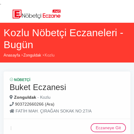
,
Kozlu Nöbetçi Eczaneleri -
Bugün
Anasayfa
Zonguldak
Kozlu
NÖBETÇI
Buket Eczanesi
Zonguldak
- Kozlu
903722660266 (Ara)
FATİH MAH. ÇIRAĞAN SOKAK NO:27/A
Eczaneye Git