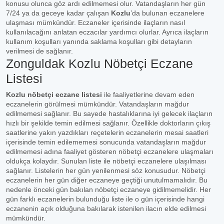
konusu olunca göz ardı edilmemesi olur. Vatandaşların her gün
7/24 ya da geceye kadar çalışan
Kozlu
’da bulunan eczanelere
ulaşması mümkündür. Eczaneler içerisinde ilaçların nasıl
kullanılacağını anlatan eczacılar yardımcı olurlar. Ayrıca ilaçların
kullanım koşulları yanında saklama koşulları gibi detayların
verilmesi de sağlanır.
Zonguldak Kozlu Nöbetçi Eczane
Listesi
Kozlu nöbetçi eczane listesi
ile faaliyetlerine devam eden
eczanelerin görülmesi mümkündür. Vatandaşların mağdur
edilmemesi sağlanır. Bu sayede hastalıklarına iyi gelecek ilaçların
hızlı bir şekilde temin edilmesi sağlanır. Özellikle doktorların çıkış
saatlerine yakın yazdıkları reçetelerin eczanelerin mesai saatleri
içerisinde temin edilememesi sonucunda vatandaşların mağdur
edilmemesi adına faaliyet gösteren nöbetçi eczanelere ulaşmaları
oldukça kolaydır. Sunulan liste ile nöbetçi eczanelere ulaşılması
sağlanır. Listelerin her gün yenilenmesi söz konusudur. Nöbetçi
eczanelerin her gün diğer eczaneye geçtiği unutulmamalıdır. Bu
nedenle önceki gün bakılan nöbetçi eczaneye gidilmemelidir. Her
gün farklı eczanelerin bulunduğu liste ile o gün içerisinde hangi
eczanenin açık olduğuna bakılarak istenilen ilacın elde edilmesi
mümkündür.