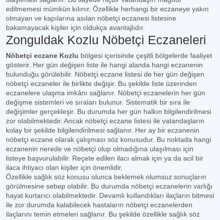
edilmemesi mümkün kılınır. Özellikle herhangi bir eczaneye yakın
olmayan ve kapılarına asılan nöbetçi eczanesi listesine
bakamayacak kişiler için oldukça avantajlıdır.
Zonguldak Kozlu Nöbetçi Eczaneleri
Nöbetçi eczane Kozlu
bölgesi içerisinde çeşitli bölgelerde faaliyet
gösterir. Her gün değişen liste ile hangi alanda hangi eczanenin
bulunduğu görülebilir. Nöbetçi eczane listesi de her gün değişen
nöbetçi eczaneler ile birlikte değişir. Bu şekilde liste üzerinden
eczanelere ulaşma imkânı sağlanır. Nöbetçi eczanelerin her gün
değişme sistemleri ve sıraları bulunur. Sistematik bir sıra ile
değişimler gerçekleşir. Bu durumda her gün halkın bilgilendirilmesi
zor olabilmektedir. Ancak nöbetçi eczane listesi ile vatandaşların
kolay bir şekilde bilgilendirilmesi sağlanır. Her ay bir eczanenin
nöbetçi eczane olarak çalışması söz konusudur. Bu noktada hangi
eczanenin nerede ve nöbetçi olup olmadığına ulaşılması için
listeye başvurulabilir. Reçete edilen ilacı almak için ya da acil bir
ilaca ihtiyacı olan kişiler için önemlidir.
Özellikle sağlık söz konusu olunca beklemek olumsuz sonuçların
görülmesine sebep olabilir. Bu durumda nöbetçi eczanelerin varlığı
hayat kurtarıcı olabilmektedir. Devamlı kullandıkları ilaçların bitmesi
ile zor durumda kalabilecek hastaların nöbetçi eczanelerden
ilaçlarını temin etmeleri sağlanır. Bu şekilde özellikle sağlık söz