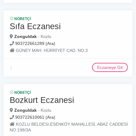
NÖBETÇI
Sıfa Eczanesi
Zonguldak
- Kozlu
903722661289 (Ara)
GÜNEY MAH. HÜRRİYET CAD. NO:3
Eczaneye Git
NÖBETÇI
Bozkurt Eczanesi
Zonguldak
- Kozlu
903722610061 (Ara)
KOZLU BELDESI,ESENKÖY MAHALLESİ, ABAZ CADDESİ
NO:198/3A