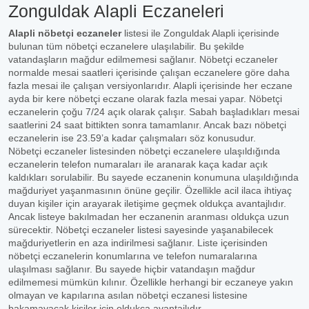
Zonguldak Alapli Eczaneleri
Alapli nöbetçi eczaneler
listesi ile Zonguldak Alapli içerisinde
bulunan tüm nöbetçi eczanelere ulaşılabilir. Bu şekilde
vatandaşların mağdur edilmemesi sağlanır. Nöbetçi eczaneler
normalde mesai saatleri içerisinde çalışan eczanelere göre daha
fazla mesai ile çalışan versiyonlarıdır. Alapli içerisinde her eczane
ayda bir kere nöbetçi eczane olarak fazla mesai yapar. Nöbetçi
eczanelerin çoğu 7/24 açık olarak çalışır. Sabah başladıkları mesai
saatlerini 24 saat bittikten sonra tamamlanır. Ancak bazı nöbetçi
eczanelerin ise 23.59’a kadar çalışmaları söz konusudur.
Nöbetçi eczaneler listesinden nöbetçi eczanelere ulaşıldığında
eczanelerin telefon numaraları ile aranarak kaça kadar açık
kaldıkları sorulabilir. Bu sayede eczanenin konumuna ulaşıldığında
mağduriyet yaşanmasının önüne geçilir. Özellikle acil ilaca ihtiyaç
duyan kişiler için arayarak iletişime geçmek oldukça avantajlıdır.
Ancak listeye bakılmadan her eczanenin aranması oldukça uzun
sürecektir. Nöbetçi eczaneler listesi sayesinde yaşanabilecek
mağduriyetlerin en aza indirilmesi sağlanır. Liste içerisinden
nöbetçi eczanelerin konumlarına ve telefon numaralarına
ulaşılması sağlanır. Bu sayede hiçbir vatandaşın mağdur
edilmemesi mümkün kılınır. Özellikle herhangi bir eczaneye yakın
olmayan ve kapılarına asılan nöbetçi eczanesi listesine
bakamayacak kişiler için oldukça avantajlıdır.