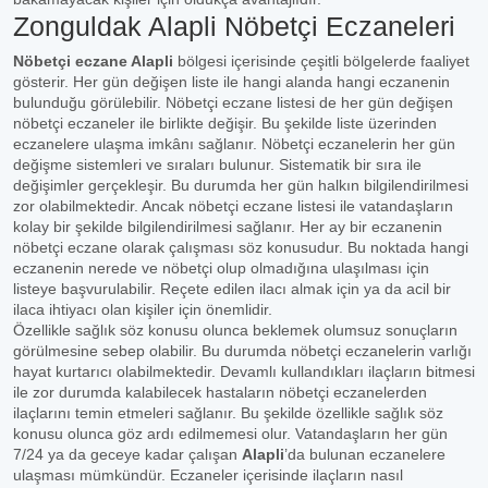
Zonguldak Alapli Nöbetçi Eczaneleri
Nöbetçi eczane Alapli
bölgesi içerisinde çeşitli bölgelerde faaliyet
gösterir. Her gün değişen liste ile hangi alanda hangi eczanenin
bulunduğu görülebilir. Nöbetçi eczane listesi de her gün değişen
nöbetçi eczaneler ile birlikte değişir. Bu şekilde liste üzerinden
eczanelere ulaşma imkânı sağlanır. Nöbetçi eczanelerin her gün
değişme sistemleri ve sıraları bulunur. Sistematik bir sıra ile
değişimler gerçekleşir. Bu durumda her gün halkın bilgilendirilmesi
zor olabilmektedir. Ancak nöbetçi eczane listesi ile vatandaşların
kolay bir şekilde bilgilendirilmesi sağlanır. Her ay bir eczanenin
nöbetçi eczane olarak çalışması söz konusudur. Bu noktada hangi
eczanenin nerede ve nöbetçi olup olmadığına ulaşılması için
listeye başvurulabilir. Reçete edilen ilacı almak için ya da acil bir
ilaca ihtiyacı olan kişiler için önemlidir.
Özellikle sağlık söz konusu olunca beklemek olumsuz sonuçların
görülmesine sebep olabilir. Bu durumda nöbetçi eczanelerin varlığı
hayat kurtarıcı olabilmektedir. Devamlı kullandıkları ilaçların bitmesi
ile zor durumda kalabilecek hastaların nöbetçi eczanelerden
ilaçlarını temin etmeleri sağlanır. Bu şekilde özellikle sağlık söz
konusu olunca göz ardı edilmemesi olur. Vatandaşların her gün
7/24 ya da geceye kadar çalışan
Alapli
’da bulunan eczanelere
ulaşması mümkündür. Eczaneler içerisinde ilaçların nasıl