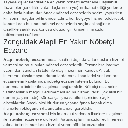
sayede kişiler kendilerine en yakın nöbetçi eczaneye ulaşılabilir.
Eczaneler genellikle vatandaşların en yoğun ikamet ettiği yerlerde
daha fazla bulunurlar. Ancak nöbetçi eczanelerin seçimi yapılırken
kimsenin mağdur edilmemesi adına her bölgeye hizmet edebilecek
konumlarda bulunan nöbetçi eczanelerin seçilmesi sağlanır.
Özellikle sağlık söz konusu olduğu için kimsenin mağdur
edilmemesi sağlanır.
Zonguldak Alapli En Yakın Nöbetçi
Eczane
Alapli nöbetçi eczane
mesai saatleri dışında vatandaşlara hizmet
vermesi adına sunulan nöbetçi eczanelerdir. Eczanelere internet
üzerinden sunulan listeler ile ulaşılması mümkündür. Ancak
internete ulaşılamayan durumlarda mesai saatlerini sonlandıran
eczanelerin kapılarında nöbetçi eczane listeleri bulunur. Bu
durumda o listeler ile ulaşılması sağlanabilir. Nöbetçi eczaneler
vatandaşların mağdur edilmemesi adına hizmet verir. Çok aksi bir
durum yaşanmadığı sürece çalışma saatleri içerisinde açık
olacaklardır. Ancak aksi bir durum yaşandığında kapalı olma
ihtimalleri olduğunun da unutulmaması gereklidir.
Alapli nöbetçi eczanesi
için internet üzerinden listelere ulaşılması
ile istenilen eczaneye gidilebilir. Vatandaşların mağdur edilmemesi
adına belirli konumlarda hizmet veren nöbetçi eczaneler