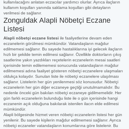
kullanılacağını anlatan eczacılar yardımcı olurlar. Ayrıca ilaçların
kullanım koşulları yanında saklama koşulları gibi detayların
verilmesi de sağlanır.
Zonguldak Alapli Nöbetçi Eczane
Listesi
Alapli nöbetçi eczane listesi
ile faaliyetlerine devam eden
eczanelerin görülmesi mümkündür. Vatandaşların mağdur
edilmemesi sağlanır. Bu sayede hastalıklarına iyi gelecek ilaçların
hızlı bir şekilde temin edilmesi sağlanır. Özellikle doktorların çıkış
saatlerine yakın yazdıkları reçetelerin eczanelerin mesai saatleri
içerisinde temin edilememesi sonucunda vatandaşların mağdur
edilmemesi adına faaliyet gösteren nöbetçi eczanelere ulaşmaları
oldukça kolaydır. Sunulan liste ile nöbetçi eczanelere ulaşılması
sağlanır. Listelerin her gün yenilenmesi söz konusudur. Nöbetçi
eczanelerin her gün diğer eczaneye geçtiği unutulmamalıdır. Bu
nedenle önceki gün bakılan nöbetçi eczaneye gidilmemelidir. Her
gün farklı eczanelerin bulunduğu liste ile o gün içerisinde hangi
eczanenin açık olduğuna bakılarak istenilen ilacın elde edilmesi
mümkündür.
Alapli bölgesinde hizmet veren nöbetçi eczanelerin listesi her gün
yenilenir. Bu sayede kişilerin mağdur edilmemesi sağlanır. Ayrıca
nöbetçi eczaneler vatandaşların konumlarına göre listelenir. Bu