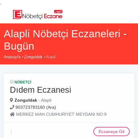
,
Alapli Nöbetçi Eczaneleri -
Bugün
Anasayfa
Zonguldak
Alapli
NÖBETÇI
Dıdem Eczanesi
Zonguldak
- Alapli
903723783160 (Ara)
MERKEZ MAH.CUMHURİYET MEYDANI NO:9
Eczaneye Git