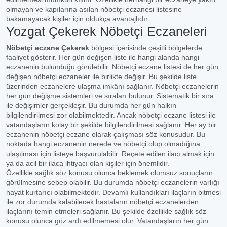
olmayan ve kapılarına asılan nöbetçi eczanesi listesine
bakamayacak kişiler için oldukça avantajlıdır.
Yozgat Çekerek Nöbetçi Eczaneleri
Nöbetçi eczane Çekerek
bölgesi içerisinde çeşitli bölgelerde
faaliyet gösterir. Her gün değişen liste ile hangi alanda hangi
eczanenin bulunduğu görülebilir. Nöbetçi eczane listesi de her gün
değişen nöbetçi eczaneler ile birlikte değişir. Bu şekilde liste
üzerinden eczanelere ulaşma imkânı sağlanır. Nöbetçi eczanelerin
her gün değişme sistemleri ve sıraları bulunur. Sistematik bir sıra
ile değişimler gerçekleşir. Bu durumda her gün halkın
bilgilendirilmesi zor olabilmektedir. Ancak nöbetçi eczane listesi ile
vatandaşların kolay bir şekilde bilgilendirilmesi sağlanır. Her ay bir
eczanenin nöbetçi eczane olarak çalışması söz konusudur. Bu
noktada hangi eczanenin nerede ve nöbetçi olup olmadığına
ulaşılması için listeye başvurulabilir. Reçete edilen ilacı almak için
ya da acil bir ilaca ihtiyacı olan kişiler için önemlidir.
Özellikle sağlık söz konusu olunca beklemek olumsuz sonuçların
görülmesine sebep olabilir. Bu durumda nöbetçi eczanelerin varlığı
hayat kurtarıcı olabilmektedir. Devamlı kullandıkları ilaçların bitmesi
ile zor durumda kalabilecek hastaların nöbetçi eczanelerden
ilaçlarını temin etmeleri sağlanır. Bu şekilde özellikle sağlık söz
konusu olunca göz ardı edilmemesi olur. Vatandaşların her gün