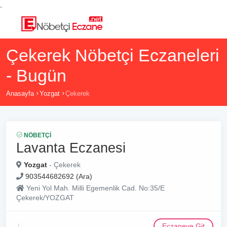
,
Çekerek Nöbetçi Eczaneleri
- Bugün
Anasayfa
Yozgat
Çekerek
NÖBETÇI
Lavanta Eczanesi
Yozgat
- Çekerek
903544682692 (Ara)
Yeni Yol Mah. Milli Egemenlik Cad. No:35/E
Çekerek/YOZGAT
Eczaneye Git