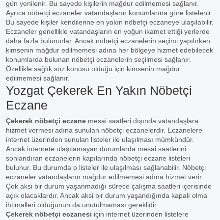
gün yenilenir. Bu sayede kişilerin mağdur edilmemesi sağlanır.
Ayrıca nöbetçi eczaneler vatandaşların konumlarına göre listelenir.
Bu sayede kişiler kendilerine en yakın nöbetçi eczaneye ulaşılabilir.
Eczaneler genellikle vatandaşların en yoğun ikamet ettiği yerlerde
daha fazla bulunurlar. Ancak nöbetçi eczanelerin seçimi yapılırken
kimsenin mağdur edilmemesi adına her bölgeye hizmet edebilecek
konumlarda bulunan nöbetçi eczanelerin seçilmesi sağlanır.
Özellikle sağlık söz konusu olduğu için kimsenin mağdur
edilmemesi sağlanır.
Yozgat Çekerek En Yakın Nöbetçi
Eczane
Çekerek nöbetçi eczane
mesai saatleri dışında vatandaşlara
hizmet vermesi adına sunulan nöbetçi eczanelerdir. Eczanelere
internet üzerinden sunulan listeler ile ulaşılması mümkündür.
Ancak internete ulaşılamayan durumlarda mesai saatlerini
sonlandıran eczanelerin kapılarında nöbetçi eczane listeleri
bulunur. Bu durumda o listeler ile ulaşılması sağlanabilir. Nöbetçi
eczaneler vatandaşların mağdur edilmemesi adına hizmet verir.
Çok aksi bir durum yaşanmadığı sürece çalışma saatleri içerisinde
açık olacaklardır. Ancak aksi bir durum yaşandığında kapalı olma
ihtimalleri olduğunun da unutulmaması gereklidir.
Çekerek nöbetçi eczanesi
için internet üzerinden listelere