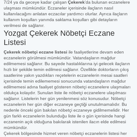
7/24 ya da geceye kadar çalışan
Çekerek
’da bulunan eczanelere
ulaşması mümkündür. Eczaneler içerisinde ilaçların nasıl
kullanılacağını anlatan eczacılar yardımcı olurlar. Ayrıca ilaçların
kullanım koşulları yanında saklama koşulları gibi detayların
verilmesi de sağlanır.
Yozgat Çekerek Nöbetçi Eczane
Listesi
Çekerek nöbetçi eczane listesi
ile faaliyetlerine devam eden
eczanelerin görülmesi mümkündür. Vatandaşların mağdur
edilmemesi sağlanır. Bu sayede hastalıklarına iyi gelecek ilaçların
hızlı bir şekilde temin edilmesi sağlanır. Özellikle doktorların çıkış
saatlerine yakın yazdıkları reçetelerin eczanelerin mesai saatleri
içerisinde temin edilememesi sonucunda vatandaşların mağdur
edilmemesi adına faaliyet gösteren nöbetçi eczanelere ulaşmaları
oldukça kolaydır. Sunulan liste ile nöbetçi eczanelere ulaşılması
sağlanır. Listelerin her gün yenilenmesi söz konusudur. Nöbetçi
eczanelerin her gün diğer eczaneye geçtiği unutulmamalıdır. Bu
nedenle önceki gün bakılan nöbetçi eczaneye gidilmemelidir. Her
gün farklı eczanelerin bulunduğu liste ile o gün içerisinde hangi
eczanenin açık olduğuna bakılarak istenilen ilacın elde edilmesi
mümkündür.
Çekerek bölgesinde hizmet veren nöbetçi eczanelerin listesi her