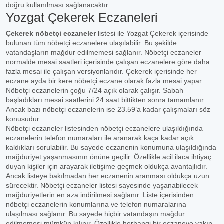
doğru kullanılması sağlanacaktır.
Yozgat Çekerek Eczaneleri
Çekerek nöbetçi eczaneler
listesi ile Yozgat Çekerek içerisinde
bulunan tüm nöbetçi eczanelere ulaşılabilir. Bu şekilde
vatandaşların mağdur edilmemesi sağlanır. Nöbetçi eczaneler
normalde mesai saatleri içerisinde çalışan eczanelere göre daha
fazla mesai ile çalışan versiyonlarıdır. Çekerek içerisinde her
eczane ayda bir kere nöbetçi eczane olarak fazla mesai yapar.
Nöbetçi eczanelerin çoğu 7/24 açık olarak çalışır. Sabah
başladıkları mesai saatlerini 24 saat bittikten sonra tamamlanır.
Ancak bazı nöbetçi eczanelerin ise 23.59’a kadar çalışmaları söz
konusudur.
Nöbetçi eczaneler listesinden nöbetçi eczanelere ulaşıldığında
eczanelerin telefon numaraları ile aranarak kaça kadar açık
kaldıkları sorulabilir. Bu sayede eczanenin konumuna ulaşıldığında
mağduriyet yaşanmasının önüne geçilir. Özellikle acil ilaca ihtiyaç
duyan kişiler için arayarak iletişime geçmek oldukça avantajlıdır.
Ancak listeye bakılmadan her eczanenin aranması oldukça uzun
sürecektir. Nöbetçi eczaneler listesi sayesinde yaşanabilecek
mağduriyetlerin en aza indirilmesi sağlanır. Liste içerisinden
nöbetçi eczanelerin konumlarına ve telefon numaralarına
ulaşılması sağlanır. Bu sayede hiçbir vatandaşın mağdur
edilmemesi mümkün kılınır. Özellikle herhangi bir eczaneye yakın