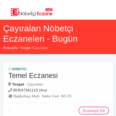
,
Çayıralan Nöbetçi
Eczaneleri - Bugün
Anasayfa
Yozgat
Çayıralan
NÖBETÇI
Temel Eczanesi
Yozgat
- Çayıralan
903547361119 (Ara)
Bağlarbaşı Mah. Tekke Cad. NO:25
Eczaneye Git