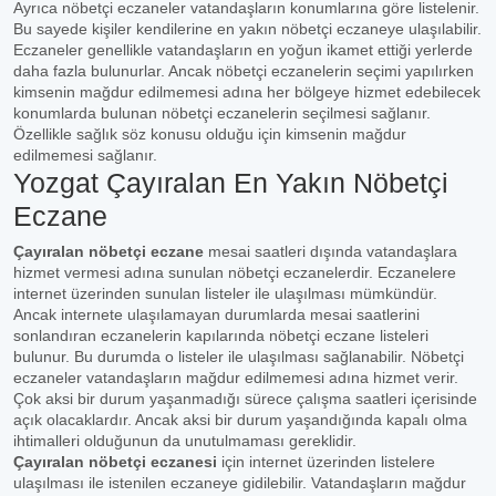
Ayrıca nöbetçi eczaneler vatandaşların konumlarına göre listelenir.
Bu sayede kişiler kendilerine en yakın nöbetçi eczaneye ulaşılabilir.
Eczaneler genellikle vatandaşların en yoğun ikamet ettiği yerlerde
daha fazla bulunurlar. Ancak nöbetçi eczanelerin seçimi yapılırken
kimsenin mağdur edilmemesi adına her bölgeye hizmet edebilecek
konumlarda bulunan nöbetçi eczanelerin seçilmesi sağlanır.
Özellikle sağlık söz konusu olduğu için kimsenin mağdur
edilmemesi sağlanır.
Yozgat Çayıralan En Yakın Nöbetçi
Eczane
Çayıralan nöbetçi eczane
mesai saatleri dışında vatandaşlara
hizmet vermesi adına sunulan nöbetçi eczanelerdir. Eczanelere
internet üzerinden sunulan listeler ile ulaşılması mümkündür.
Ancak internete ulaşılamayan durumlarda mesai saatlerini
sonlandıran eczanelerin kapılarında nöbetçi eczane listeleri
bulunur. Bu durumda o listeler ile ulaşılması sağlanabilir. Nöbetçi
eczaneler vatandaşların mağdur edilmemesi adına hizmet verir.
Çok aksi bir durum yaşanmadığı sürece çalışma saatleri içerisinde
açık olacaklardır. Ancak aksi bir durum yaşandığında kapalı olma
ihtimalleri olduğunun da unutulmaması gereklidir.
Çayıralan nöbetçi eczanesi
için internet üzerinden listelere
ulaşılması ile istenilen eczaneye gidilebilir. Vatandaşların mağdur