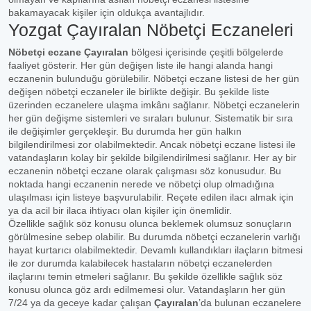
bakamayacak kişiler için oldukça avantajlıdır.
Yozgat Çayıralan Nöbetçi Eczaneleri
Nöbetçi eczane Çayıralan
bölgesi içerisinde çeşitli bölgelerde
faaliyet gösterir. Her gün değişen liste ile hangi alanda hangi
eczanenin bulunduğu görülebilir. Nöbetçi eczane listesi de her gün
değişen nöbetçi eczaneler ile birlikte değişir. Bu şekilde liste
üzerinden eczanelere ulaşma imkânı sağlanır. Nöbetçi eczanelerin
her gün değişme sistemleri ve sıraları bulunur. Sistematik bir sıra
ile değişimler gerçekleşir. Bu durumda her gün halkın
bilgilendirilmesi zor olabilmektedir. Ancak nöbetçi eczane listesi ile
vatandaşların kolay bir şekilde bilgilendirilmesi sağlanır. Her ay bir
eczanenin nöbetçi eczane olarak çalışması söz konusudur. Bu
noktada hangi eczanenin nerede ve nöbetçi olup olmadığına
ulaşılması için listeye başvurulabilir. Reçete edilen ilacı almak için
ya da acil bir ilaca ihtiyacı olan kişiler için önemlidir.
Özellikle sağlık söz konusu olunca beklemek olumsuz sonuçların
görülmesine sebep olabilir. Bu durumda nöbetçi eczanelerin varlığı
hayat kurtarıcı olabilmektedir. Devamlı kullandıkları ilaçların bitmesi
ile zor durumda kalabilecek hastaların nöbetçi eczanelerden
ilaçlarını temin etmeleri sağlanır. Bu şekilde özellikle sağlık söz
konusu olunca göz ardı edilmemesi olur. Vatandaşların her gün
7/24 ya da geceye kadar çalışan
Çayıralan
’da bulunan eczanelere