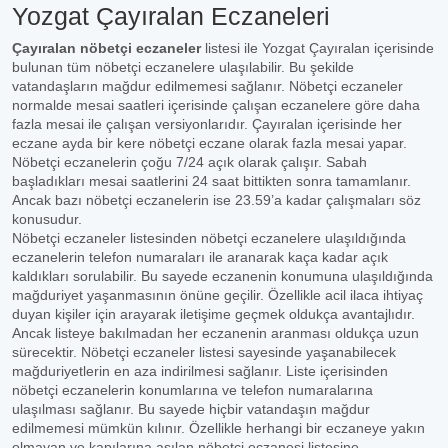
Yozgat Çayıralan Eczaneleri
Çayıralan nöbetçi eczaneler
listesi ile Yozgat Çayıralan içerisinde
bulunan tüm nöbetçi eczanelere ulaşılabilir. Bu şekilde
vatandaşların mağdur edilmemesi sağlanır. Nöbetçi eczaneler
normalde mesai saatleri içerisinde çalışan eczanelere göre daha
fazla mesai ile çalışan versiyonlarıdır. Çayıralan içerisinde her
eczane ayda bir kere nöbetçi eczane olarak fazla mesai yapar.
Nöbetçi eczanelerin çoğu 7/24 açık olarak çalışır. Sabah
başladıkları mesai saatlerini 24 saat bittikten sonra tamamlanır.
Ancak bazı nöbetçi eczanelerin ise 23.59’a kadar çalışmaları söz
konusudur.
Nöbetçi eczaneler listesinden nöbetçi eczanelere ulaşıldığında
eczanelerin telefon numaraları ile aranarak kaça kadar açık
kaldıkları sorulabilir. Bu sayede eczanenin konumuna ulaşıldığında
mağduriyet yaşanmasının önüne geçilir. Özellikle acil ilaca ihtiyaç
duyan kişiler için arayarak iletişime geçmek oldukça avantajlıdır.
Ancak listeye bakılmadan her eczanenin aranması oldukça uzun
sürecektir. Nöbetçi eczaneler listesi sayesinde yaşanabilecek
mağduriyetlerin en aza indirilmesi sağlanır. Liste içerisinden
nöbetçi eczanelerin konumlarına ve telefon numaralarına
ulaşılması sağlanır. Bu sayede hiçbir vatandaşın mağdur
edilmemesi mümkün kılınır. Özellikle herhangi bir eczaneye yakın
olmayan ve kapılarına asılan nöbetçi eczanesi listesine