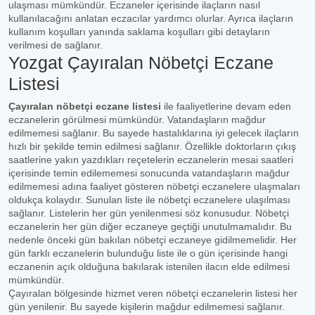
ulaşması mümkündür. Eczaneler içerisinde ilaçların nasıl
kullanılacağını anlatan eczacılar yardımcı olurlar. Ayrıca ilaçların
kullanım koşulları yanında saklama koşulları gibi detayların
verilmesi de sağlanır.
Yozgat Çayıralan Nöbetçi Eczane
Listesi
Çayıralan nöbetçi eczane listesi
ile faaliyetlerine devam eden
eczanelerin görülmesi mümkündür. Vatandaşların mağdur
edilmemesi sağlanır. Bu sayede hastalıklarına iyi gelecek ilaçların
hızlı bir şekilde temin edilmesi sağlanır. Özellikle doktorların çıkış
saatlerine yakın yazdıkları reçetelerin eczanelerin mesai saatleri
içerisinde temin edilememesi sonucunda vatandaşların mağdur
edilmemesi adına faaliyet gösteren nöbetçi eczanelere ulaşmaları
oldukça kolaydır. Sunulan liste ile nöbetçi eczanelere ulaşılması
sağlanır. Listelerin her gün yenilenmesi söz konusudur. Nöbetçi
eczanelerin her gün diğer eczaneye geçtiği unutulmamalıdır. Bu
nedenle önceki gün bakılan nöbetçi eczaneye gidilmemelidir. Her
gün farklı eczanelerin bulunduğu liste ile o gün içerisinde hangi
eczanenin açık olduğuna bakılarak istenilen ilacın elde edilmesi
mümkündür.
Çayıralan bölgesinde hizmet veren nöbetçi eczanelerin listesi her
gün yenilenir. Bu sayede kişilerin mağdur edilmemesi sağlanır.