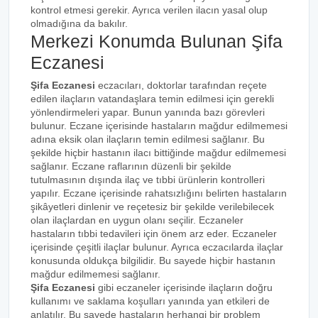
kontrol etmesi gerekir. Ayrıca verilen ilacın yasal olup
olmadığına da bakılır.
Merkezi Konumda Bulunan Şifa
Eczanesi
Şifa Eczanesi
eczacıları, doktorlar tarafından reçete
edilen ilaçların vatandaşlara temin edilmesi için gerekli
yönlendirmeleri yapar. Bunun yanında bazı görevleri
bulunur. Eczane içerisinde hastaların mağdur edilmemesi
adına eksik olan ilaçların temin edilmesi sağlanır. Bu
şekilde hiçbir hastanın ilacı bittiğinde mağdur edilmemesi
sağlanır. Eczane raflarının düzenli bir şekilde
tutulmasının dışında ilaç ve tıbbi ürünlerin kontrolleri
yapılır. Eczane içerisinde rahatsızlığını belirten hastaların
şikâyetleri dinlenir ve reçetesiz bir şekilde verilebilecek
olan ilaçlardan en uygun olanı seçilir. Eczaneler
hastaların tıbbi tedavileri için önem arz eder. Eczaneler
içerisinde çeşitli ilaçlar bulunur. Ayrıca eczacılarda ilaçlar
konusunda oldukça bilgilidir. Bu sayede hiçbir hastanın
mağdur edilmemesi sağlanır.
Şifa Eczanesi
gibi eczaneler içerisinde ilaçların doğru
kullanımı ve saklama koşulları yanında yan etkileri de
anlatılır. Bu sayede hastaların herhangi bir problem