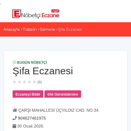
,
Anasayfa
Trabzon
Sürmene
Şifa Eczanesi
BUGÜN NÖBETÇI
Şifa Eczanesi
(0)
Eczaneyi Bildir
656 Görüntülenme
ÇARŞI MAHALLESİ ÜÇYILDIZ CAD. NO:34
904627461975
30 Ocak 2026