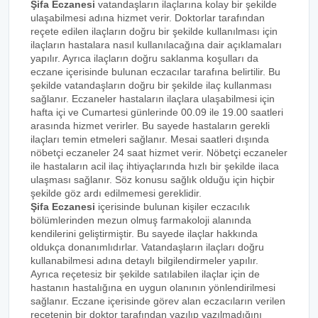
Şifa Eczanesi
vatandaşların ilaçlarına kolay bir şekilde
ulaşabilmesi adına hizmet verir. Doktorlar tarafından
reçete edilen ilaçların doğru bir şekilde kullanılması için
ilaçların hastalara nasıl kullanılacağına dair açıklamaları
yapılır. Ayrıca ilaçların doğru saklanma koşulları da
eczane içerisinde bulunan eczacılar tarafına belirtilir. Bu
şekilde vatandaşların doğru bir şekilde ilaç kullanması
sağlanır. Eczaneler hastaların ilaçlara ulaşabilmesi için
hafta içi ve Cumartesi günlerinde 00.09 ile 19.00 saatleri
arasında hizmet verirler. Bu sayede hastaların gerekli
ilaçları temin etmeleri sağlanır. Mesai saatleri dışında
nöbetçi eczaneler 24 saat hizmet verir. Nöbetçi eczaneler
ile hastaların acil ilaç ihtiyaçlarında hızlı bir şekilde ilaca
ulaşması sağlanır. Söz konusu sağlık olduğu için hiçbir
şekilde göz ardı edilmemesi gereklidir.
Şifa Eczanesi
içerisinde bulunan kişiler eczacılık
bölümlerinden mezun olmuş farmakoloji alanında
kendilerini geliştirmiştir. Bu sayede ilaçlar hakkında
oldukça donanımlıdırlar. Vatandaşların ilaçları doğru
kullanabilmesi adına detaylı bilgilendirmeler yapılır.
Ayrıca reçetesiz bir şekilde satılabilen ilaçlar için de
hastanın hastalığına en uygun olanının yönlendirilmesi
sağlanır. Eczane içerisinde görev alan eczacıların verilen
reçetenin bir doktor tarafından yazılıp yazılmadığını