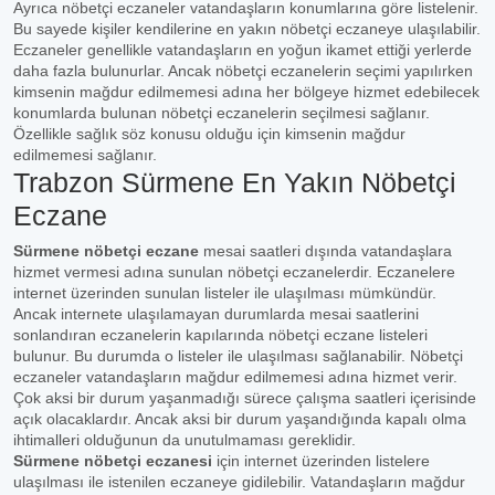
Ayrıca nöbetçi eczaneler vatandaşların konumlarına göre listelenir.
Bu sayede kişiler kendilerine en yakın nöbetçi eczaneye ulaşılabilir.
Eczaneler genellikle vatandaşların en yoğun ikamet ettiği yerlerde
daha fazla bulunurlar. Ancak nöbetçi eczanelerin seçimi yapılırken
kimsenin mağdur edilmemesi adına her bölgeye hizmet edebilecek
konumlarda bulunan nöbetçi eczanelerin seçilmesi sağlanır.
Özellikle sağlık söz konusu olduğu için kimsenin mağdur
edilmemesi sağlanır.
Trabzon Sürmene En Yakın Nöbetçi
Eczane
Sürmene nöbetçi eczane
mesai saatleri dışında vatandaşlara
hizmet vermesi adına sunulan nöbetçi eczanelerdir. Eczanelere
internet üzerinden sunulan listeler ile ulaşılması mümkündür.
Ancak internete ulaşılamayan durumlarda mesai saatlerini
sonlandıran eczanelerin kapılarında nöbetçi eczane listeleri
bulunur. Bu durumda o listeler ile ulaşılması sağlanabilir. Nöbetçi
eczaneler vatandaşların mağdur edilmemesi adına hizmet verir.
Çok aksi bir durum yaşanmadığı sürece çalışma saatleri içerisinde
açık olacaklardır. Ancak aksi bir durum yaşandığında kapalı olma
ihtimalleri olduğunun da unutulmaması gereklidir.
Sürmene nöbetçi eczanesi
için internet üzerinden listelere
ulaşılması ile istenilen eczaneye gidilebilir. Vatandaşların mağdur