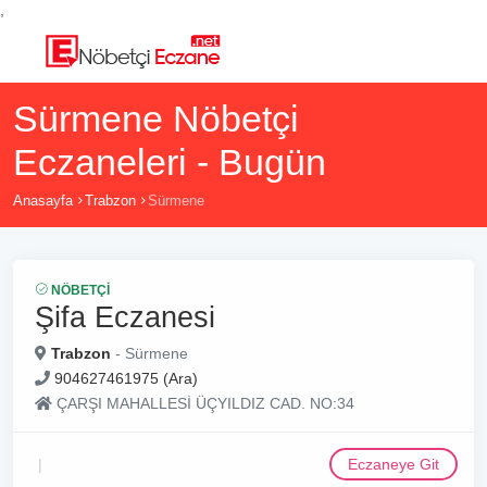
,
Sürmene Nöbetçi
Eczaneleri - Bugün
Anasayfa
Trabzon
Sürmene
NÖBETÇI
Şifa Eczanesi
Trabzon
- Sürmene
904627461975 (Ara)
ÇARŞI MAHALLESİ ÜÇYILDIZ CAD. NO:34
Eczaneye Git