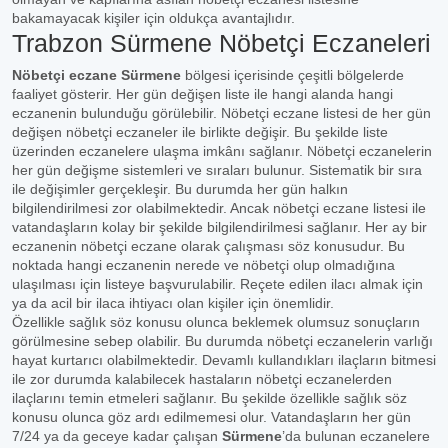
bakamayacak kişiler için oldukça avantajlıdır.
Trabzon Sürmene Nöbetçi Eczaneleri
Nöbetçi eczane Sürmene
bölgesi içerisinde çeşitli bölgelerde
faaliyet gösterir. Her gün değişen liste ile hangi alanda hangi
eczanenin bulunduğu görülebilir. Nöbetçi eczane listesi de her gün
değişen nöbetçi eczaneler ile birlikte değişir. Bu şekilde liste
üzerinden eczanelere ulaşma imkânı sağlanır. Nöbetçi eczanelerin
her gün değişme sistemleri ve sıraları bulunur. Sistematik bir sıra
ile değişimler gerçekleşir. Bu durumda her gün halkın
bilgilendirilmesi zor olabilmektedir. Ancak nöbetçi eczane listesi ile
vatandaşların kolay bir şekilde bilgilendirilmesi sağlanır. Her ay bir
eczanenin nöbetçi eczane olarak çalışması söz konusudur. Bu
noktada hangi eczanenin nerede ve nöbetçi olup olmadığına
ulaşılması için listeye başvurulabilir. Reçete edilen ilacı almak için
ya da acil bir ilaca ihtiyacı olan kişiler için önemlidir.
Özellikle sağlık söz konusu olunca beklemek olumsuz sonuçların
görülmesine sebep olabilir. Bu durumda nöbetçi eczanelerin varlığı
hayat kurtarıcı olabilmektedir. Devamlı kullandıkları ilaçların bitmesi
ile zor durumda kalabilecek hastaların nöbetçi eczanelerden
ilaçlarını temin etmeleri sağlanır. Bu şekilde özellikle sağlık söz
konusu olunca göz ardı edilmemesi olur. Vatandaşların her gün
7/24 ya da geceye kadar çalışan
Sürmene
’da bulunan eczanelere