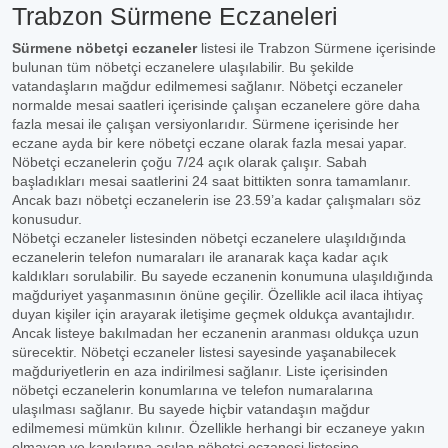
Trabzon Sürmene Eczaneleri
Sürmene nöbetçi eczaneler
listesi ile Trabzon Sürmene içerisinde
bulunan tüm nöbetçi eczanelere ulaşılabilir. Bu şekilde
vatandaşların mağdur edilmemesi sağlanır. Nöbetçi eczaneler
normalde mesai saatleri içerisinde çalışan eczanelere göre daha
fazla mesai ile çalışan versiyonlarıdır. Sürmene içerisinde her
eczane ayda bir kere nöbetçi eczane olarak fazla mesai yapar.
Nöbetçi eczanelerin çoğu 7/24 açık olarak çalışır. Sabah
başladıkları mesai saatlerini 24 saat bittikten sonra tamamlanır.
Ancak bazı nöbetçi eczanelerin ise 23.59’a kadar çalışmaları söz
konusudur.
Nöbetçi eczaneler listesinden nöbetçi eczanelere ulaşıldığında
eczanelerin telefon numaraları ile aranarak kaça kadar açık
kaldıkları sorulabilir. Bu sayede eczanenin konumuna ulaşıldığında
mağduriyet yaşanmasının önüne geçilir. Özellikle acil ilaca ihtiyaç
duyan kişiler için arayarak iletişime geçmek oldukça avantajlıdır.
Ancak listeye bakılmadan her eczanenin aranması oldukça uzun
sürecektir. Nöbetçi eczaneler listesi sayesinde yaşanabilecek
mağduriyetlerin en aza indirilmesi sağlanır. Liste içerisinden
nöbetçi eczanelerin konumlarına ve telefon numaralarına
ulaşılması sağlanır. Bu sayede hiçbir vatandaşın mağdur
edilmemesi mümkün kılınır. Özellikle herhangi bir eczaneye yakın
olmayan ve kapılarına asılan nöbetçi eczanesi listesine