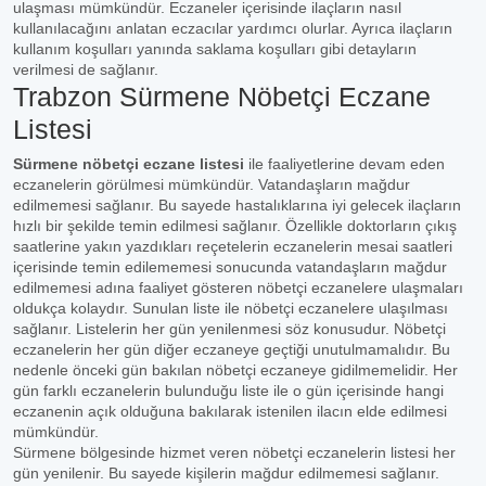
ulaşması mümkündür. Eczaneler içerisinde ilaçların nasıl
kullanılacağını anlatan eczacılar yardımcı olurlar. Ayrıca ilaçların
kullanım koşulları yanında saklama koşulları gibi detayların
verilmesi de sağlanır.
Trabzon Sürmene Nöbetçi Eczane
Listesi
Sürmene nöbetçi eczane listesi
ile faaliyetlerine devam eden
eczanelerin görülmesi mümkündür. Vatandaşların mağdur
edilmemesi sağlanır. Bu sayede hastalıklarına iyi gelecek ilaçların
hızlı bir şekilde temin edilmesi sağlanır. Özellikle doktorların çıkış
saatlerine yakın yazdıkları reçetelerin eczanelerin mesai saatleri
içerisinde temin edilememesi sonucunda vatandaşların mağdur
edilmemesi adına faaliyet gösteren nöbetçi eczanelere ulaşmaları
oldukça kolaydır. Sunulan liste ile nöbetçi eczanelere ulaşılması
sağlanır. Listelerin her gün yenilenmesi söz konusudur. Nöbetçi
eczanelerin her gün diğer eczaneye geçtiği unutulmamalıdır. Bu
nedenle önceki gün bakılan nöbetçi eczaneye gidilmemelidir. Her
gün farklı eczanelerin bulunduğu liste ile o gün içerisinde hangi
eczanenin açık olduğuna bakılarak istenilen ilacın elde edilmesi
mümkündür.
Sürmene bölgesinde hizmet veren nöbetçi eczanelerin listesi her
gün yenilenir. Bu sayede kişilerin mağdur edilmemesi sağlanır.