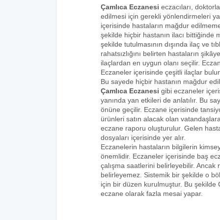
Çamlıca Eczanesi
eczacıları, doktorla
edilmesi için gerekli yönlendirmeleri 
içerisinde hastaların mağdur edilmemes
şekilde hiçbir hastanın ilacı bittiğind
şekilde tutulmasının dışında ilaç ve tıbb
rahatsızlığını belirten hastaların şikâye
ilaçlardan en uygun olanı seçilir. Eczan
Eczaneler içerisinde çeşitli ilaçlar bulu
Bu sayede hiçbir hastanın mağdur edi
Çamlıca Eczanesi
gibi eczaneler içeri
yanında yan etkileri de anlatılır. Bu
önüne geçilir. Eczane içerisinde tansiyo
ürünleri satın alacak olan vatandaşlara
eczane raporu oluşturulur. Gelen hastala
dosyaları içerisinde yer alır.
Eczanelerin hastaların bilgilerin kims
önemlidir. Eczaneler içerisinde baş ecz
çalışma saatlerini belirleyebilir. Anca
belirleyemez. Sistemik bir şekilde o 
için bir düzen kurulmuştur. Bu şekilde
eczane olarak fazla mesai yapar.