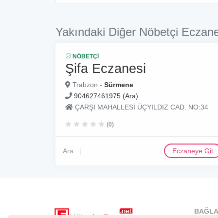
Yakındaki Diğer Nöbetçi Eczane
NÖBETÇI
Şifa Eczanesi
Trabzon -
Sürmene
904627461975 (Ara)
ÇARŞI MAHALLESİ ÜÇYILDIZ CAD. NO:34
(0)
Ara
Eczaneye Git
BAĞLA