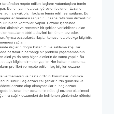
r tarafından reçete edilen ilaçların vatandaşlara temin
yapar. Bunun yanında bazı görevleri bulunur. Eczane
i adına eksik olan ilaçların temin edilmesi sağlanır. Bu
e mağdur edilmemesi sağlanır. Eczane raflarının düzenli bir
i ürünlerin kontrolleri yapılır. Eczane içerisinde
tleri dinlenir ve reçetesiz bir şekilde verilebilecek olan
eler hastaların tıbbi tedavileri için önem arz eder.
nur. Ayrıca eczacılarda ilaçlar konusunda oldukça bilgilidir.
lmemesi sağlanır.
sinde ilaçların doğru kullanımı ve saklama koşulları
 sayede hastaların herhangi bir problem yaşamamasının
n aleti ya da ateş ölçen aletlerin de satışı yapılır. Bu
 detaylı bilgilendirmeler yapılır. Her haftanın sonunda
rın profilleri ve reçete edilen ilaç bilgileri eczane
eye vermemeleri ve hasta gizliğini korumaları oldukça
acı bulunur. Baş eczacı çalışanların izin günlerini ve
k nöbetçi eczane olup olmayacaklarını baş eczacı
bölgede bulunan her eczanenin nöbetçi eczane olabilmesi
 Çumra sağlık eczaneleri de belirlenen günlerinde nöbetçi