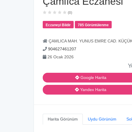
Çamlıca Eczanesi
(0)
Eczaneyi Bildir
785 Görüntülenme
ÇAMLICA MAH. YUNUS EMRE CAD. KÜÇÜKA
904627461207
26 Ocak 2026
Y
Google Harita
Yandex Harita
Harita Görünüm
Uydu Görünüm
So