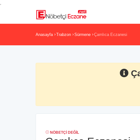
,
Anasayfa
Trabzon
Sürmene
Çamlıca Eczanesi
Ç
NÖBETÇI DEĞIL