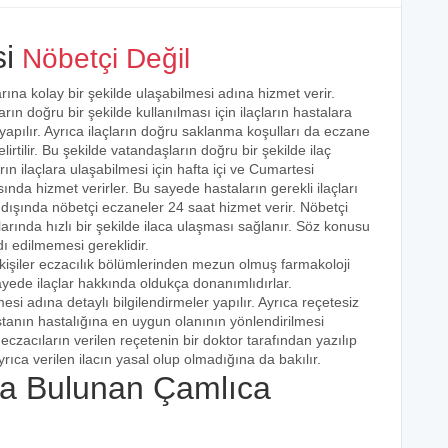
i
Nöbetçi Değil
rına kolay bir şekilde ulaşabilmesi adına hizmet verir.
arın doğru bir şekilde kullanılması için ilaçların hastalara
 yapılır. Ayrıca ilaçların doğru saklanma koşulları da eczane
irtilir. Bu şekilde vatandaşların doğru bir şekilde ilaç
ın ilaçlara ulaşabilmesi için hafta içi ve Cumartesi
ında hizmet verirler. Bu sayede hastaların gerekli ilaçları
 dışında nöbetçi eczaneler 24 saat hizmet verir. Nöbetçi
açlarında hızlı bir şekilde ilaca ulaşması sağlanır. Söz konusu
dı edilmemesi gereklidir.
kişiler eczacılık bölümlerinden mezun olmuş farmakoloji
 sayede ilaçlar hakkında oldukça donanımlıdırlar.
esi adına detaylı bilgilendirmeler yapılır. Ayrıca reçetesiz
hastanın hastalığına en uygun olanının yönlendirilmesi
eczacıların verilen reçetenin bir doktor tarafından yazılıp
rıca verilen ilacın yasal olup olmadığına da bakılır.
a Bulunan Çamlıca