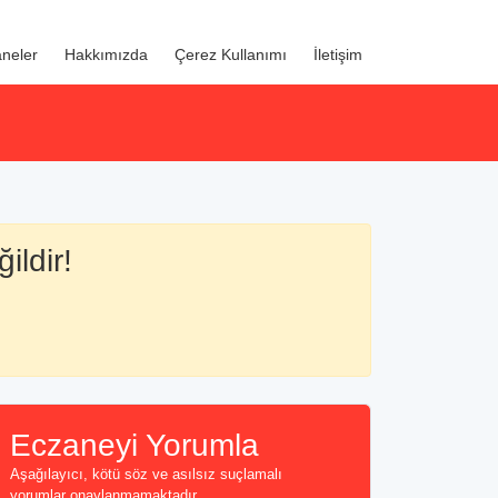
neler
Hakkımızda
Çerez Kullanımı
İletişim
ildir!
Eczaneyi Yorumla
Aşağılayıcı, kötü söz ve asılsız suçlamalı
yorumlar onaylanmamaktadır...