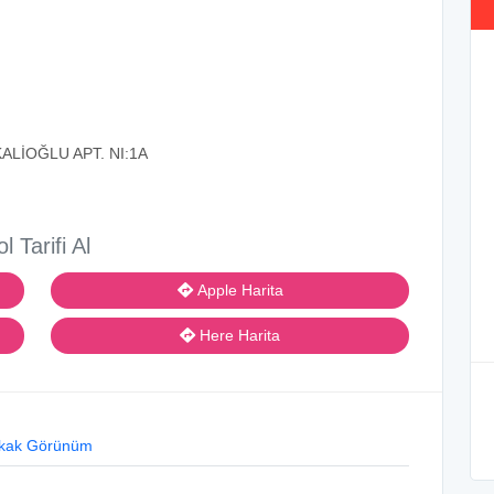
LİOĞLU APT. NI:1A
ol Tarifi Al
Apple Harita
Here Harita
kak Görünüm