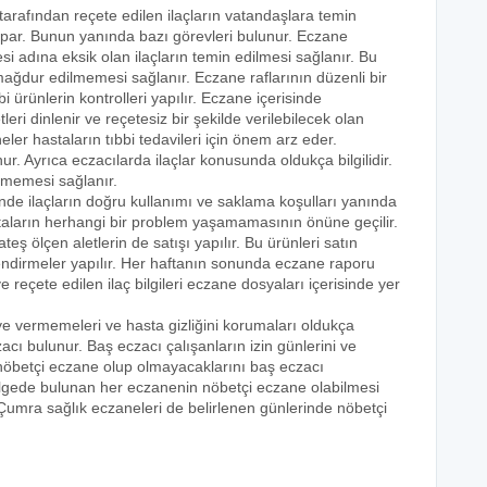
 tarafından reçete edilen ilaçların vatandaşlara temin
yapar. Bunun yanında bazı görevleri bulunur. Eczane
i adına eksik olan ilaçların temin edilmesi sağlanır. Bu
e mağdur edilmemesi sağlanır. Eczane raflarının düzenli bir
i ürünlerin kontrolleri yapılır. Eczane içerisinde
tleri dinlenir ve reçetesiz bir şekilde verilebilecek olan
eler hastaların tıbbi tedavileri için önem arz eder.
nur. Ayrıca eczacılarda ilaçlar konusunda oldukça bilgilidir.
lmemesi sağlanır.
inde ilaçların doğru kullanımı ve saklama koşulları yanında
astaların herhangi bir problem yaşamamasının önüne geçilir.
teş ölçen aletlerin de satışı yapılır. Bu ürünleri satın
lendirmeler yapılır. Her haftanın sonunda eczane raporu
ve reçete edilen ilaç bilgileri eczane dosyaları içerisinde yer
eye vermemeleri ve hasta gizliğini korumaları oldukça
acı bulunur. Baş eczacı çalışanların izin günlerini ve
k nöbetçi eczane olup olmayacaklarını baş eczacı
bölgede bulunan her eczanenin nöbetçi eczane olabilmesi
 Çumra sağlık eczaneleri de belirlenen günlerinde nöbetçi