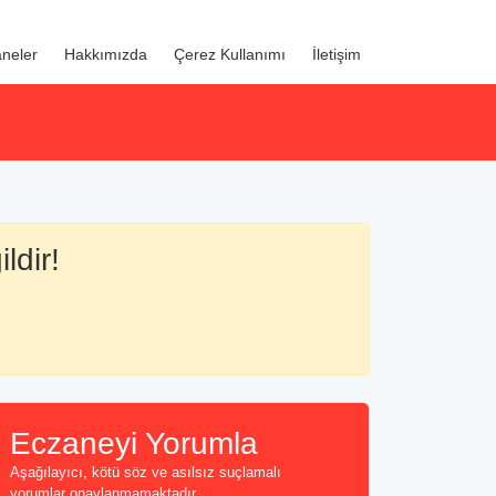
neler
Hakkımızda
Çerez Kullanımı
İletişim
ldir!
Eczaneyi Yorumla
Aşağılayıcı, kötü söz ve asılsız suçlamalı
yorumlar onaylanmamaktadır...