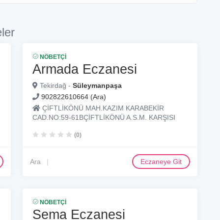
ler
NÖBETÇI
Armada Eczanesi
Tekirdağ -
Süleymanpaşa
902822610664 (Ara)
ÇİFTLİKÖNÜ MAH.KAZIM KARABEKİR
CAD.NO:59-61BÇİFTLİKÖNÜ A.S.M. KARŞISI
(0)
Ara
Eczaneye Git
NÖBETÇI
Sema Eczanesi