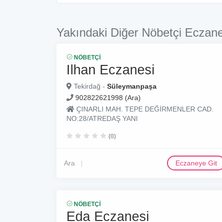
Yakındaki Diğer Nöbetçi Eczane
NÖBETÇI
Ilhan Eczanesi
Tekirdağ -
Süleymanpaşa
902822621998 (Ara)
ÇINARLI MAH. TEPE DEĞİRMENLER CAD.
NO:28/ATREDAŞ YANI
(0)
Ara
Eczaneye Git
NÖBETÇI
Eda Eczanesi