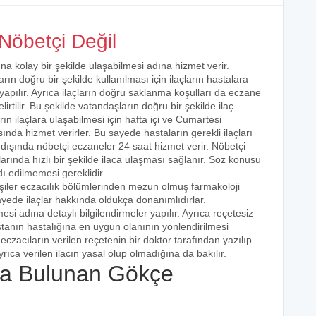
Nöbetçi Değil
ına kolay bir şekilde ulaşabilmesi adına hizmet verir.
arın doğru bir şekilde kullanılması için ilaçların hastalara
 yapılır. Ayrıca ilaçların doğru saklanma koşulları da eczane
irtilir. Bu şekilde vatandaşların doğru bir şekilde ilaç
ın ilaçlara ulaşabilmesi için hafta içi ve Cumartesi
ında hizmet verirler. Bu sayede hastaların gerekli ilaçları
 dışında nöbetçi eczaneler 24 saat hizmet verir. Nöbetçi
açlarında hızlı bir şekilde ilaca ulaşması sağlanır. Söz konusu
dı edilmemesi gereklidir.
işiler eczacılık bölümlerinden mezun olmuş farmakoloji
 sayede ilaçlar hakkında oldukça donanımlıdırlar.
esi adına detaylı bilgilendirmeler yapılır. Ayrıca reçetesiz
hastanın hastalığına en uygun olanının yönlendirilmesi
eczacıların verilen reçetenin bir doktor tarafından yazılıp
rıca verilen ilacın yasal olup olmadığına da bakılır.
a Bulunan Gökçe