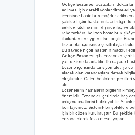
Gökçe Eczanesi
eczacıları, doktorlar
edilmesi için gerekli yönlendirmeleri 
içerisinde hastaların mağdur edilmemes
şekilde hiçbir hastanın ilacı bittiğind
şekilde tutulmasının dışında ilaç ve tıbb
rahatsızlığını belirten hastaların şikâye
ilaçlardan en uygun olanı seçilir. Eczan
Eczaneler içerisinde çeşitli ilaçlar bulu
Bu sayede hiçbir hastanın mağdur edi
Gökçe Eczanesi
gibi eczaneler içeris
yan etkileri de anlatılır. Bu sayede h
Eczane içerisinde tansiyon aleti ya da a
alacak olan vatandaşlara detaylı bilgi
oluşturulur. Gelen hastaların profilleri 
alır.
Eczanelerin hastaların bilgilerin kims
önemlidir. Eczaneler içerisinde baş ecz
çalışma saatlerini belirleyebilir. Anca
belirleyemez. Sistemik bir şekilde o 
için bir düzen kurulmuştur. Bu şekilde
eczane olarak fazla mesai yapar.