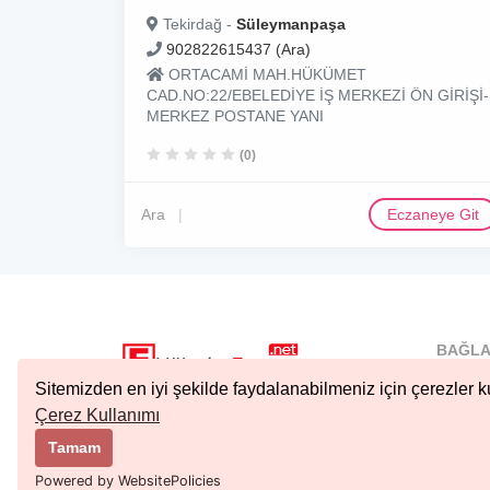
Tekirdağ -
Süleymanpaşa
902822615437 (Ara)
ORTACAMİ MAH.HÜKÜMET
CAD.NO:22/EBELEDİYE İŞ MERKEZİ ÖN GİRİŞİ-
MERKEZ POSTANE YANI
(0)
Ara
Eczaneye Git
BAĞLA
İstanbu
Sitemizden en iyi şekilde faydalanabilmeniz için çerezler ku
Nöbetçi.
Çerez Kullanımı
Copyright © 2023 Tüm Hakları Saklıdır.
Ankara 
Tamam
Kıbrıs N
Powered by WebsitePolicies