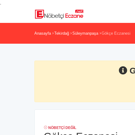
,
Anasayfa
Tekirdağ
Süleymanpaşa
Gökçe Eczanesi
G
NÖBETÇI DEĞIL