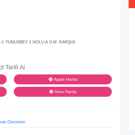
1 YUNUSBEY 1 NOLU A.S.M. KARŞISI
ol Tarifi Al
Apple Harita
Here Harita
kak Görünüm