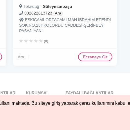
Tekirdağ -
Süleymanpaşa
902822613723 (Ara)
ESKİCAMİ-ORTACAMİ MAH.İBRAHİM EFENDİ
SOK.NO:25HKOLORDU CADDESİ-ŞERİFBEY
PASAJI YANI
(0)
Ara
Eczaneye Git
NTILAR
KURUMSAL
FAYDALI BAĞLANTILAR
l
Blog
llanılmaktadır. Bu siteye giriş yaparak çerez kullanımını kabul e
..
Hakkımızda
Nöbetçi...
Çerez Kullanımı
öbetçi...
Gizlilik
Sözleşmesi