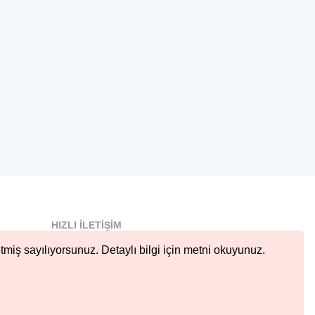
HIZLI İLETIŞIM
info@nobetcieczane.net
tmiş sayılıyorsunuz. Detaylı bilgi için metni okuyunuz.
BIZI TAKIP EDIN