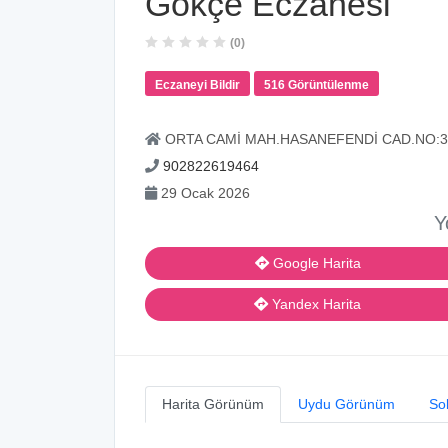
Gökçe Eczanesi
(0)
Eczaneyi Bildir
516 Görüntülenme
ORTA CAMİ MAH.HASANEFENDİ CAD.NO:3-
902822619464
29 Ocak 2026
Y
Google Harita
Yandex Harita
Harita Görünüm
Uydu Görünüm
So