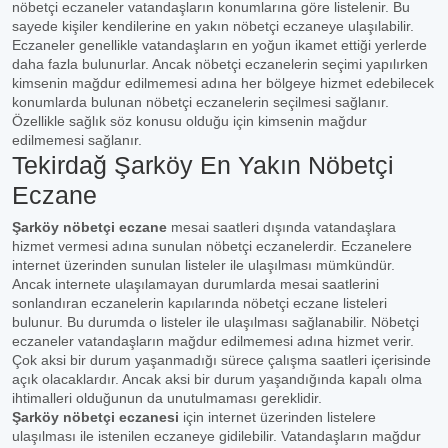
nöbetçi eczaneler vatandaşların konumlarına göre listelenir. Bu
sayede kişiler kendilerine en yakın nöbetçi eczaneye ulaşılabilir.
Eczaneler genellikle vatandaşların en yoğun ikamet ettiği yerlerde
daha fazla bulunurlar. Ancak nöbetçi eczanelerin seçimi yapılırken
kimsenin mağdur edilmemesi adına her bölgeye hizmet edebilecek
konumlarda bulunan nöbetçi eczanelerin seçilmesi sağlanır.
Özellikle sağlık söz konusu olduğu için kimsenin mağdur
edilmemesi sağlanır.
Tekirdağ Şarköy En Yakın Nöbetçi
Eczane
Şarköy nöbetçi eczane
mesai saatleri dışında vatandaşlara
hizmet vermesi adına sunulan nöbetçi eczanelerdir. Eczanelere
internet üzerinden sunulan listeler ile ulaşılması mümkündür.
Ancak internete ulaşılamayan durumlarda mesai saatlerini
sonlandıran eczanelerin kapılarında nöbetçi eczane listeleri
bulunur. Bu durumda o listeler ile ulaşılması sağlanabilir. Nöbetçi
eczaneler vatandaşların mağdur edilmemesi adına hizmet verir.
Çok aksi bir durum yaşanmadığı sürece çalışma saatleri içerisinde
açık olacaklardır. Ancak aksi bir durum yaşandığında kapalı olma
ihtimalleri olduğunun da unutulmaması gereklidir.
Şarköy nöbetçi eczanesi
için internet üzerinden listelere
ulaşılması ile istenilen eczaneye gidilebilir. Vatandaşların mağdur