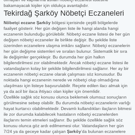
bakamayacak kişiler için oldukça avantajlıdır.
Tekirdağ Şarköy Nöbetçi Eczaneleri
Nöbetçi eczane Şarköy
bölgesi içerisinde çeşitli bölgelerde
faaliyet gösterir. Her gün değişen liste ile hangi alanda hangi
eczanenin bulunduğu görülebilir. Nöbetçi eczane listesi de her gün
değişen nöbetçi eczaneler ile birlikte değişir. Bu şekilde liste
üzerinden eczanelere ulaşma imkânı sağlanır. Nöbetçi eczanelerin
her gün değişme sistemleri ve sıraları bulunur. Sistematik bir sıra
ile değişimler gerçekleşir. Bu durumda her gün halkın
bilgilendirilmesi zor olabilmektedir. Ancak nöbetçi eczane listesi ile
vatandaşların kolay bir şekilde bilgilendirilmesi sağlanır. Her ay bir
eczanenin nöbetçi eczane olarak çalışması söz konusudur. Bu
noktada hangi eczanenin nerede ve nöbetçi olup olmadığına
ulaşılması için listeye başvurulabilir. Reçete edilen ilacı almak için
ya da acil bir ilaca ihtiyacı olan kişiler için önemlidir.
Özellikle sağlık söz konusu olunca beklemek olumsuz sonuçların
görülmesine sebep olabilir. Bu durumda nöbetçi eczanelerin varlığı
hayat kurtarıcı olabilmektedir. Devamlı kullandıkları ilaçların bitmesi
ile zor durumda kalabilecek hastaların nöbetçi eczanelerden
ilaçlarını temin etmeleri sağlanır. Bu şekilde özellikle sağlık söz
konusu olunca göz ardı edilmemesi olur. Vatandaşların her gün
7/24 ya da geceye kadar çalışan
Şarköy
’da bulunan eczanelere