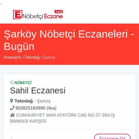
,
Şarköy Nöbetçi Eczaneleri -
Bugün
Anasayfa
Tekirdağ
Şarköy
NÖBETÇI
Sahil Eczanesi
Tekirdağ
- Şarköy
902825183990 (Ara)
CUMHURİYET MAH.ATATÜRK CAD.NO:37-39A İŞ
BANKASI KARŞISI
Eczaneye Git