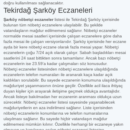
doğru kullanılması sağlanacaktır.
Tekirdağ Şarköy Eczaneleri
Şarköy nöbetçi eczaneler
listesi ile Tekirdağ Şarköy içerisinde
bulunan tüm nöbetçi eczanelere ulaşılabilir. Bu şekilde
vatandaşların mağdur edilmemesi sağlanır. Nöbetçi eczaneler
normalde mesai saatleri içerisinde çalışan eczanelere göre daha
fazla mesai ile çalışan versiyonlarıdır. Şarköy içerisinde her eczane
ayda bir kere nöbetçi eczane olarak fazla mesai yapar. Nöbetçi
eczanelerin çoğu 7/24 açık olarak çalışır. Sabah başladıkları mesai
saatlerini 24 saat bittikten sonra tamamlanır. Ancak bazı nöbetçi
eczanelerin ise 23.59’a kadar çalışmaları söz konusudur.
Nöbetçi eczaneler listesinden nöbetçi eczanelere ulaşıldığında
eczanelerin telefon numaraları ile aranarak kaça kadar açık
kaldıkları sorulabilir. Bu sayede eczanenin konumuna ulaşıldığında
mağduriyet yaşanmasının önüne geçilir. Özellikle acil ilaca ihtiyaç
duyan kişiler için arayarak iletişime geçmek oldukça avantajlıdır.
Ancak listeye bakılmadan her eczanenin aranması oldukça uzun
sürecektir. Nöbetçi eczaneler listesi sayesinde yaşanabilecek
mağduriyetlerin en aza indirilmesi sağlanır. Liste içerisinden
nöbetçi eczanelerin konumlarına ve telefon numaralarına
ulaşılması sağlanır. Bu sayede hiçbir vatandaşın mağdur
edilmemesi mümkün kılınır. Özellikle herhangi bir eczaneye yakın
olmayan ve kapılarına asılan nöbetçi eczanesi listesine