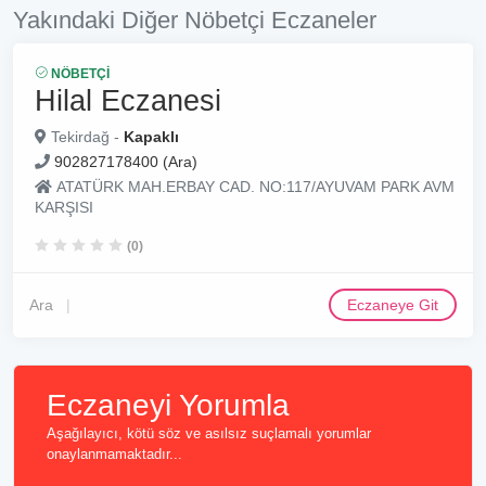
Yakındaki Diğer Nöbetçi Eczaneler
NÖBETÇI
Hilal Eczanesi
Tekirdağ -
Kapaklı
902827178400 (Ara)
ATATÜRK MAH.ERBAY CAD. NO:117/AYUVAM PARK AVM
KARŞISI
(0)
Ara
Eczaneye Git
Eczaneyi Yorumla
Aşağılayıcı, kötü söz ve asılsız suçlamalı yorumlar
onaylanmamaktadır...