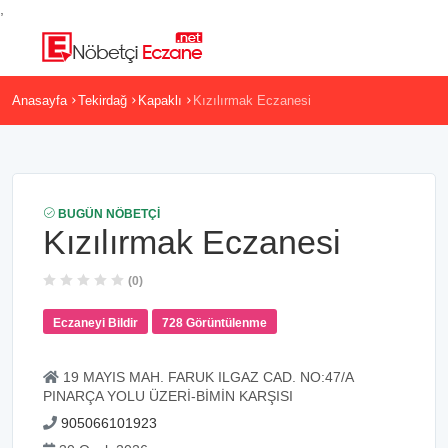
,
Anasayfa
Tekirdağ
Kapaklı
Kızılırmak Eczanesi
BUGÜN NÖBETÇI
Kızılırmak Eczanesi
(0)
Eczaneyi Bildir
728 Görüntülenme
19 MAYIS MAH. FARUK ILGAZ CAD. NO:47/A
PINARÇA YOLU ÜZERİ-BİMİN KARŞISI
905066101923