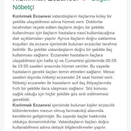
Nöbetçi
Kızılırmak Eczanesi
vatandaşların ilaçlarına kolay bir
şekilde ulaşabilmesi adına hizmet verir. Doktorlar
tarafından reçete edilen ilaçların doğru bir şekilde
kullanılması için ilaçların hastalara nasıl kullanılacağına
dair açıklamaları yapılır. Ayrıca ilaçların doğru saklanma
koşulları da eczane içerisinde bulunan eczacılar tarafına
belirtilir. Bu şekilde vatandaşların doğru bir şekilde ilaç
kullanması sağlanır. Eczaneler hastaların ilaçlara
ulaşabilmesi için hafta içi ve Cumartesi günlerinde 00.09
ile 19.00 saatleri arasında hizmet verirler. Bu sayede
hastaların gerekli ilaçları temin etmeleri sağlanır. Mesai
saatleri dışında nöbetçi eczaneler 24 saat hizmet verir.
Nöbetçi eczaneler ile hastaların acil ilaç ihtiyaçlarında
hızlı bir şekilde ilaca ulaşması sağlanır. Söz konusu
sağlık olduğu için hiçbir şekilde göz ardı edilmemesi
gereklidir.
Kızılırmak Eczanesi
içerisinde bulunan kişiler eczacılık
bölümlerinden mezun olmuş farmakoloji alanında
kendilerini geliştirmiştir. Bu sayede ilaçlar hakkında
oldukça donanımlıdırlar. Vatandaşların ilaçları doğru
kullanabilmesi adına detaylı bilgilendirmeler yapılır.