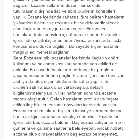
sağlanır. Eczane raflarının düzenli bir şekilde
tutulmasının dışında ilaç ve tıbbi ürünlerin kontrolleri
yapılır. Eczane içerisinde rahatsızlığını belirten hastaların
şikâyetleri dinlenir ve reçetesiz bir şekilde verilebilecek
olan ilaçlardan en uygun olanı seçilir. Eczaneler
hastaların tıbbi tedavileri için önem arz eder. Eczaneler
içerisinde çeşitli ilaçlar bulunur. Ayrıca eczacılarda ilaçlar
konusunda oldukça bilgilidir. Bu sayede hiçbir hastanın
mağdur edilmemesi sağlanır.
Sare Eczanesi
gibi eczaneler içerisinde ilaçların doğru
kullanımı ve saklama koşulları yanında yan etkileri de
anlatılır. Bu sayede hastaların herhangi bir problem
yaşamamasının önüne geçilir. Eczane içerisinde tansiyon
aleti ya da ateş ölçen aletlerin de satışı yapılır. Bu
ürünleri satın alacak olan vatandaşlara detaylı
bilgilendirmeler yapılır. Her haftanın sonunda eczane
raporu oluşturulur. Gelen hastaların profilleri ve reçete
edilen ilaç bilgileri eczane dosyaları içerisinde yer alır.
Eczanelerin hastaların bilgilerin kimseye vermemeleri ve
hasta gizliğini korumaları oldukça önemlidir. Eczaneler
içerisinde baş eczacı bulunur. Baş eczacı çalışanların izin
günlerini ve çalışma saatlerini belirleyebilir. Ancak nöbetçi
eczane olup olmayacaklarını baş eczacı belirleyemez.