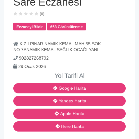
Sare Eczanesi
(0)
Eczaneyi Bildir
658 Görüntülenme
KIZILPINAR NAMIK KEMAL MAH.55.SOK.
NO:7ANAMIK KEMAL SAĞLIK OCAĞI YANI
902827268792
29 Ocak 2026
Yol Tarifi Al
Google Harita
Yandex Harita
Apple Harita
Here Harita