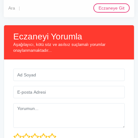
Ara
Eczaneye Git
Eczaneyi Yorumla
Aşağılayıcı, kötü söz ve asılsız suçlamalı yorumlar
onaylanmamaktadır...