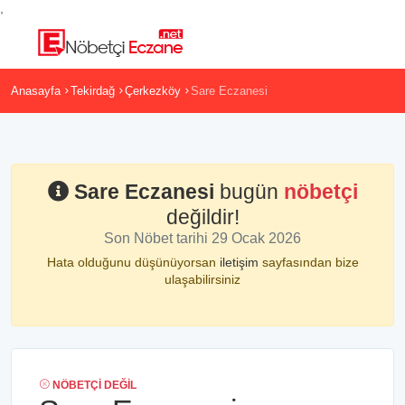
,
Anasayfa
Tekirdağ
Çerkezköy
Sare Eczanesi
Sare Eczanesi
bugün
nöbetçi
değildir!
Son Nöbet tarihi 29 Ocak 2026
Hata olduğunu düşünüyorsan
iletişim
sayfasından bize
ulaşabilirsiniz
NÖBETÇI DEĞIL