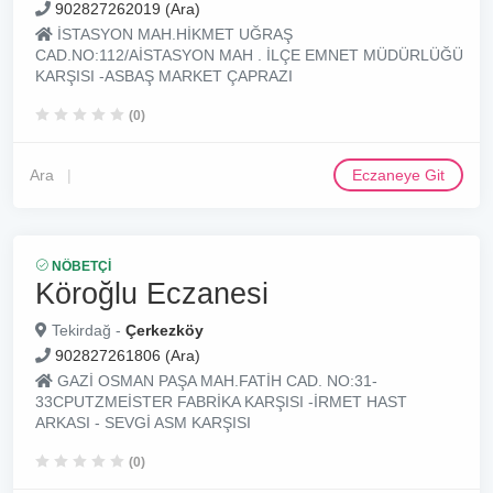
902827262019 (Ara)
İSTASYON MAH.HİKMET UĞRAŞ
CAD.NO:112/AİSTASYON MAH . İLÇE EMNET MÜDÜRLÜĞÜ
KARŞISI -ASBAŞ MARKET ÇAPRAZI
(0)
Ara
Eczaneye Git
NÖBETÇI
Köroğlu Eczanesi
Tekirdağ -
Çerkezköy
902827261806 (Ara)
GAZİ OSMAN PAŞA MAH.FATİH CAD. NO:31-
33CPUTZMEİSTER FABRİKA KARŞISI -İRMET HAST
ARKASI - SEVGİ ASM KARŞISI
(0)