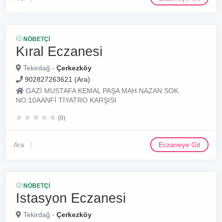
NÖBETÇI
Kıral Eczanesi
Tekirdağ -
Çerkezköy
902827263621 (Ara)
GAZİ MUSTAFA KEMAL PAŞA MAH.NAZAN SOK.
NO:10AANFİ TİYATRO KARŞISI
(0)
Ara
Eczaneye Git
NÖBETÇI
Istasyon Eczanesi
Tekirdağ -
Çerkezköy