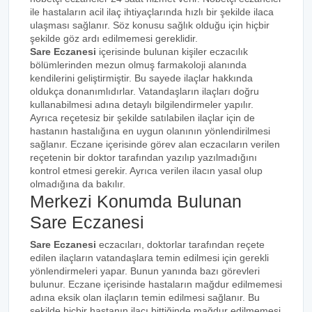
ile hastaların acil ilaç ihtiyaçlarında hızlı bir şekilde ilaca
ulaşması sağlanır. Söz konusu sağlık olduğu için hiçbir
şekilde göz ardı edilmemesi gereklidir.
Sare Eczanesi
içerisinde bulunan kişiler eczacılık
bölümlerinden mezun olmuş farmakoloji alanında
kendilerini geliştirmiştir. Bu sayede ilaçlar hakkında
oldukça donanımlıdırlar. Vatandaşların ilaçları doğru
kullanabilmesi adına detaylı bilgilendirmeler yapılır.
Ayrıca reçetesiz bir şekilde satılabilen ilaçlar için de
hastanın hastalığına en uygun olanının yönlendirilmesi
sağlanır. Eczane içerisinde görev alan eczacıların verilen
reçetenin bir doktor tarafından yazılıp yazılmadığını
kontrol etmesi gerekir. Ayrıca verilen ilacın yasal olup
olmadığına da bakılır.
Merkezi Konumda Bulunan
Sare Eczanesi
Sare Eczanesi
eczacıları, doktorlar tarafından reçete
edilen ilaçların vatandaşlara temin edilmesi için gerekli
yönlendirmeleri yapar. Bunun yanında bazı görevleri
bulunur. Eczane içerisinde hastaların mağdur edilmemesi
adına eksik olan ilaçların temin edilmesi sağlanır. Bu
şekilde hiçbir hastanın ilacı bittiğinde mağdur edilmemesi