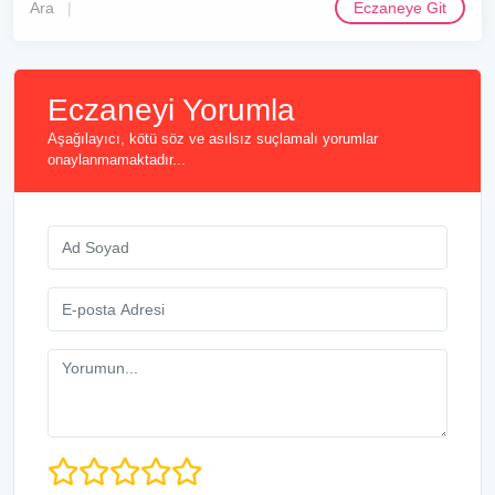
Ara
Eczaneye Git
Eczaneyi Yorumla
Aşağılayıcı, kötü söz ve asılsız suçlamalı yorumlar
onaylanmamaktadır...