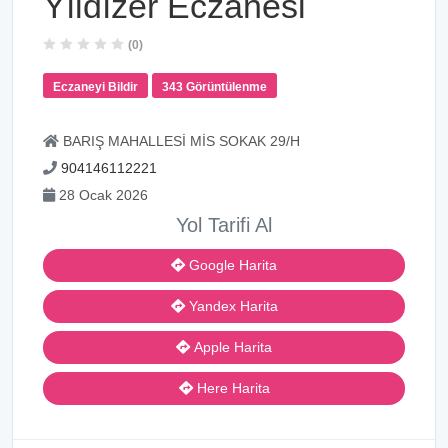
Yıldızer Eczanesi
(0)
Eczaneyi Bildir
343 Görüntülenme
BARIŞ MAHALLESİ MİS SOKAK 29/H
904146112221
28 Ocak 2026
Yol Tarifi Al
Google Harita
Yandex Harita
Apple Harita
Here Harita