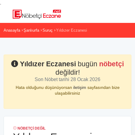
,
Anasayfa
Şanlıurfa
Suruç
Yıldızer Eczanesi
Yıldızer Eczanesi
bugün
nöbetçi
değildir!
Son Nöbet tarihi 28 Ocak 2026
Hata olduğunu düşünüyorsan
iletişim
sayfasından bize
ulaşabilirsiniz
NÖBETÇI DEĞIL