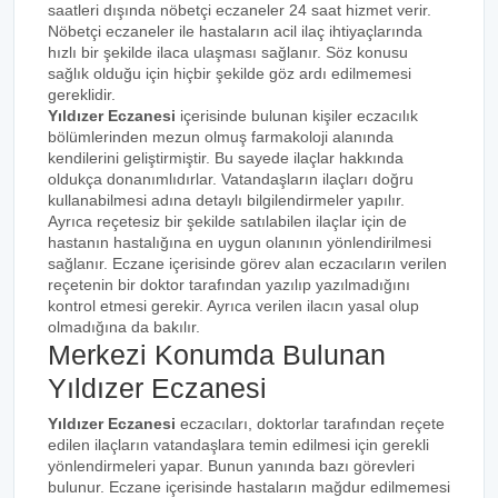
saatleri dışında nöbetçi eczaneler 24 saat hizmet verir.
Nöbetçi eczaneler ile hastaların acil ilaç ihtiyaçlarında
hızlı bir şekilde ilaca ulaşması sağlanır. Söz konusu
sağlık olduğu için hiçbir şekilde göz ardı edilmemesi
gereklidir.
Yıldızer Eczanesi
içerisinde bulunan kişiler eczacılık
bölümlerinden mezun olmuş farmakoloji alanında
kendilerini geliştirmiştir. Bu sayede ilaçlar hakkında
oldukça donanımlıdırlar. Vatandaşların ilaçları doğru
kullanabilmesi adına detaylı bilgilendirmeler yapılır.
Ayrıca reçetesiz bir şekilde satılabilen ilaçlar için de
hastanın hastalığına en uygun olanının yönlendirilmesi
sağlanır. Eczane içerisinde görev alan eczacıların verilen
reçetenin bir doktor tarafından yazılıp yazılmadığını
kontrol etmesi gerekir. Ayrıca verilen ilacın yasal olup
olmadığına da bakılır.
Merkezi Konumda Bulunan
Yıldızer Eczanesi
Yıldızer Eczanesi
eczacıları, doktorlar tarafından reçete
edilen ilaçların vatandaşlara temin edilmesi için gerekli
yönlendirmeleri yapar. Bunun yanında bazı görevleri
bulunur. Eczane içerisinde hastaların mağdur edilmemesi