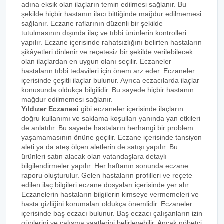
adına eksik olan ilaçların temin edilmesi sağlanır. Bu
şekilde hiçbir hastanın ilacı bittiğinde mağdur edilmemesi
sağlanır. Eczane raflarının düzenli bir şekilde
tutulmasının dışında ilaç ve tıbbi ürünlerin kontrolleri
yapılır. Eczane içerisinde rahatsızlığını belirten hastaların
şikâyetleri dinlenir ve reçetesiz bir şekilde verilebilecek
olan ilaçlardan en uygun olanı seçilir. Eczaneler
hastaların tıbbi tedavileri için önem arz eder. Eczaneler
içerisinde çeşitli ilaçlar bulunur. Ayrıca eczacılarda ilaçlar
konusunda oldukça bilgilidir. Bu sayede hiçbir hastanın
mağdur edilmemesi sağlanır.
Yıldızer Eczanesi
gibi eczaneler içerisinde ilaçların
doğru kullanımı ve saklama koşulları yanında yan etkileri
de anlatılır. Bu sayede hastaların herhangi bir problem
yaşamamasının önüne geçilir. Eczane içerisinde tansiyon
aleti ya da ateş ölçen aletlerin de satışı yapılır. Bu
ürünleri satın alacak olan vatandaşlara detaylı
bilgilendirmeler yapılır. Her haftanın sonunda eczane
raporu oluşturulur. Gelen hastaların profilleri ve reçete
edilen ilaç bilgileri eczane dosyaları içerisinde yer alır.
Eczanelerin hastaların bilgilerin kimseye vermemeleri ve
hasta gizliğini korumaları oldukça önemlidir. Eczaneler
içerisinde baş eczacı bulunur. Baş eczacı çalışanların izin
günlerini ve çalışma saatlerini belirleyebilir. Ancak nöbetçi