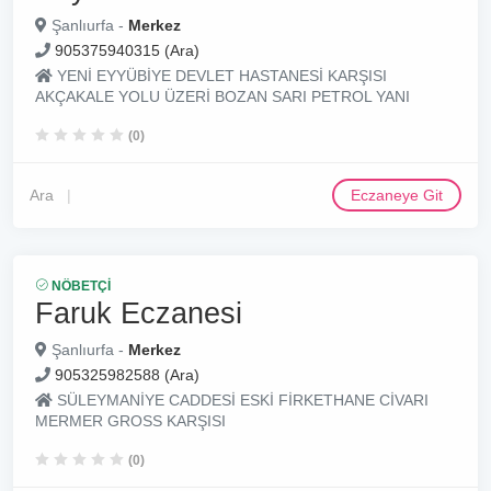
Şanlıurfa -
Merkez
905375940315 (Ara)
YENİ EYYÜBİYE DEVLET HASTANESİ KARŞISI
AKÇAKALE YOLU ÜZERİ BOZAN SARI PETROL YANI
(0)
Ara
Eczaneye Git
NÖBETÇI
Faruk Eczanesi
Şanlıurfa -
Merkez
905325982588 (Ara)
SÜLEYMANİYE CADDESİ ESKİ FİRKETHANE CİVARI
MERMER GROSS KARŞISI
(0)