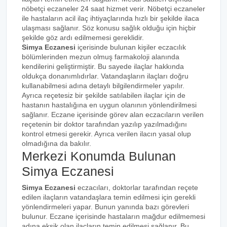
nöbetçi eczaneler 24 saat hizmet verir. Nöbetçi eczaneler
ile hastaların acil ilaç ihtiyaçlarında hızlı bir şekilde ilaca
ulaşması sağlanır. Söz konusu sağlık olduğu için hiçbir
şekilde göz ardı edilmemesi gereklidir.
Simya Eczanesi
içerisinde bulunan kişiler eczacılık
bölümlerinden mezun olmuş farmakoloji alanında
kendilerini geliştirmiştir. Bu sayede ilaçlar hakkında
oldukça donanımlıdırlar. Vatandaşların ilaçları doğru
kullanabilmesi adına detaylı bilgilendirmeler yapılır.
Ayrıca reçetesiz bir şekilde satılabilen ilaçlar için de
hastanın hastalığına en uygun olanının yönlendirilmesi
sağlanır. Eczane içerisinde görev alan eczacıların verilen
reçetenin bir doktor tarafından yazılıp yazılmadığını
kontrol etmesi gerekir. Ayrıca verilen ilacın yasal olup
olmadığına da bakılır.
Merkezi Konumda Bulunan
Simya Eczanesi
Simya Eczanesi
eczacıları, doktorlar tarafından reçete
edilen ilaçların vatandaşlara temin edilmesi için gerekli
yönlendirmeleri yapar. Bunun yanında bazı görevleri
bulunur. Eczane içerisinde hastaların mağdur edilmemesi
adına eksik olan ilaçların temin edilmesi sağlanır. Bu