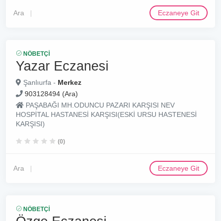
Ara
Eczaneye Git
NÖBETÇI
Yazar Eczanesi
Şanlıurfa -
Merkez
903128494 (Ara)
PAŞABAĞI MH.ODUNCU PAZARI KARŞISI NEV
HOSPİTAL HASTANESİ KARŞISI(ESKİ URSU HASTENESİ
KARŞISI)
(0)
Ara
Eczaneye Git
NÖBETÇI