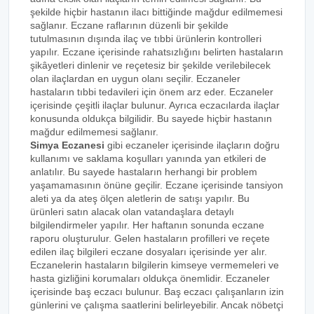
şekilde hiçbir hastanın ilacı bittiğinde mağdur edilmemesi
sağlanır. Eczane raflarının düzenli bir şekilde
tutulmasının dışında ilaç ve tıbbi ürünlerin kontrolleri
yapılır. Eczane içerisinde rahatsızlığını belirten hastaların
şikâyetleri dinlenir ve reçetesiz bir şekilde verilebilecek
olan ilaçlardan en uygun olanı seçilir. Eczaneler
hastaların tıbbi tedavileri için önem arz eder. Eczaneler
içerisinde çeşitli ilaçlar bulunur. Ayrıca eczacılarda ilaçlar
konusunda oldukça bilgilidir. Bu sayede hiçbir hastanın
mağdur edilmemesi sağlanır.
Simya Eczanesi
gibi eczaneler içerisinde ilaçların doğru
kullanımı ve saklama koşulları yanında yan etkileri de
anlatılır. Bu sayede hastaların herhangi bir problem
yaşamamasının önüne geçilir. Eczane içerisinde tansiyon
aleti ya da ateş ölçen aletlerin de satışı yapılır. Bu
ürünleri satın alacak olan vatandaşlara detaylı
bilgilendirmeler yapılır. Her haftanın sonunda eczane
raporu oluşturulur. Gelen hastaların profilleri ve reçete
edilen ilaç bilgileri eczane dosyaları içerisinde yer alır.
Eczanelerin hastaların bilgilerin kimseye vermemeleri ve
hasta gizliğini korumaları oldukça önemlidir. Eczaneler
içerisinde baş eczacı bulunur. Baş eczacı çalışanların izin
günlerini ve çalışma saatlerini belirleyebilir. Ancak nöbetçi