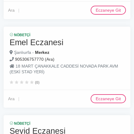
Ara
Eczaneye Git
NÖBETÇI
Emel Eczanesi
Şanlıurfa -
Merkez
905306757770 (Ara)
18 MART ÇANAKKALE CADDESİ NOVADA PARK AVM
(ESKİ STAD YERİ)
(0)
Ara
Eczaneye Git
NÖBETÇI
Seyid Eczanesi