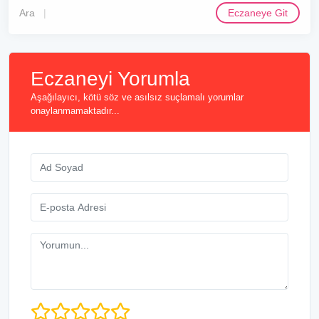
Ara
Eczaneye Git
Eczaneyi Yorumla
Aşağılayıcı, kötü söz ve asılsız suçlamalı yorumlar
onaylanmamaktadır...