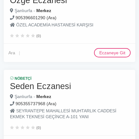
Özge Eczanesi
Şanlıurfa -
Merkez
905396601290 (Ara)
ÖZEL ACADEMİA HASTANESİ KARŞISI
(0)
Ara
Eczaneye Git
NÖBETÇI
Seden Eczanesi
Şanlıurfa -
Merkez
905355737968 (Ara)
SEYRANTEPE MAHALLESİ MUHTARLIK CADDESİ
EKMEK TEKNESİ GEÇİNCE A-101 YANI
(0)