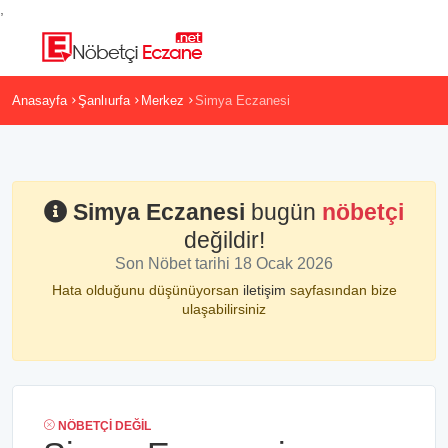
,
Anasayfa
Şanlıurfa
Merkez
Simya Eczanesi
Simya Eczanesi
bugün
nöbetçi
değildir!
Son Nöbet tarihi 18 Ocak 2026
Hata olduğunu düşünüyorsan
iletişim
sayfasından bize
ulaşabilirsiniz
NÖBETÇI DEĞIL