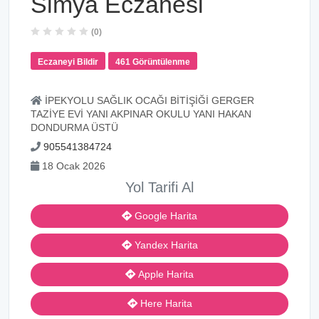
Simya Eczanesi
(0)
Eczaneyi Bildir
461 Görüntülenme
İPEKYOLU SAĞLIK OCAĞI BİTİŞİĞİ GERGER
TAZİYE EVİ YANI AKPINAR OKULU YANI HAKAN
DONDURMA ÜSTÜ
905541384724
18 Ocak 2026
Yol Tarifi Al
Google Harita
Yandex Harita
Apple Harita
Here Harita