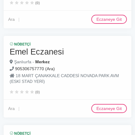
(0)
Ara
Eczaneye Git
NÖBETÇI
Emel Eczanesi
Şanlıurfa -
Merkez
905306757770 (Ara)
18 MART ÇANAKKALE CADDESİ NOVADA PARK AVM
(ESKİ STAD YERİ)
(0)
Ara
Eczaneye Git
NÖBETÇI