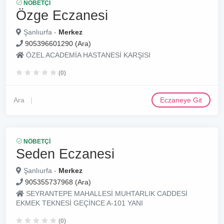
NÖBETÇI
Özge Eczanesi
Şanlıurfa -
Merkez
905396601290 (Ara)
ÖZEL ACADEMİA HASTANESİ KARŞISI
(0)
Ara
Eczaneye Git
NÖBETÇI
Seden Eczanesi
Şanlıurfa -
Merkez
905355737968 (Ara)
SEYRANTEPE MAHALLESİ MUHTARLIK CADDESİ
EKMEK TEKNESİ GEÇİNCE A-101 YANI
(0)