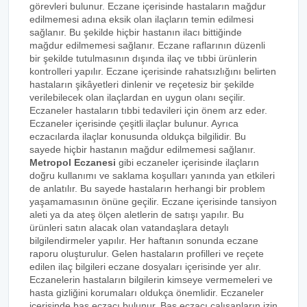
görevleri bulunur. Eczane içerisinde hastaların mağdur
edilmemesi adına eksik olan ilaçların temin edilmesi
sağlanır. Bu şekilde hiçbir hastanın ilacı bittiğinde
mağdur edilmemesi sağlanır. Eczane raflarının düzenli
bir şekilde tutulmasının dışında ilaç ve tıbbi ürünlerin
kontrolleri yapılır. Eczane içerisinde rahatsızlığını belirten
hastaların şikâyetleri dinlenir ve reçetesiz bir şekilde
verilebilecek olan ilaçlardan en uygun olanı seçilir.
Eczaneler hastaların tıbbi tedavileri için önem arz eder.
Eczaneler içerisinde çeşitli ilaçlar bulunur. Ayrıca
eczacılarda ilaçlar konusunda oldukça bilgilidir. Bu
sayede hiçbir hastanın mağdur edilmemesi sağlanır.
Metropol Eczanesi
gibi eczaneler içerisinde ilaçların
doğru kullanımı ve saklama koşulları yanında yan etkileri
de anlatılır. Bu sayede hastaların herhangi bir problem
yaşamamasının önüne geçilir. Eczane içerisinde tansiyon
aleti ya da ateş ölçen aletlerin de satışı yapılır. Bu
ürünleri satın alacak olan vatandaşlara detaylı
bilgilendirmeler yapılır. Her haftanın sonunda eczane
raporu oluşturulur. Gelen hastaların profilleri ve reçete
edilen ilaç bilgileri eczane dosyaları içerisinde yer alır.
Eczanelerin hastaların bilgilerin kimseye vermemeleri ve
hasta gizliğini korumaları oldukça önemlidir. Eczaneler
içerisinde baş eczacı bulunur. Baş eczacı çalışanların izin