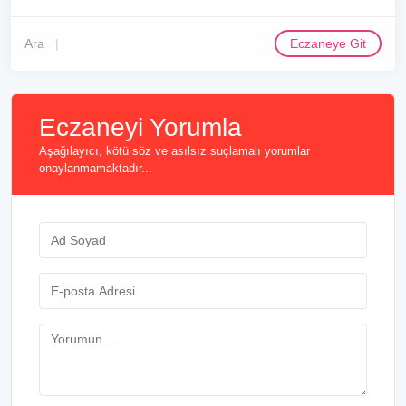
Ara
Eczaneye Git
Eczaneyi Yorumla
Aşağılayıcı, kötü söz ve asılsız suçlamalı yorumlar
onaylanmamaktadır...