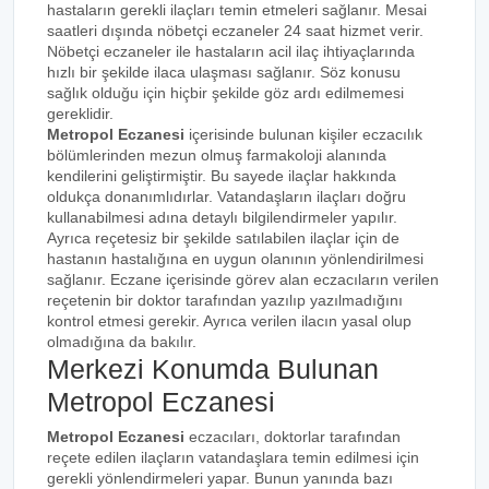
hastaların gerekli ilaçları temin etmeleri sağlanır. Mesai
saatleri dışında nöbetçi eczaneler 24 saat hizmet verir.
Nöbetçi eczaneler ile hastaların acil ilaç ihtiyaçlarında
hızlı bir şekilde ilaca ulaşması sağlanır. Söz konusu
sağlık olduğu için hiçbir şekilde göz ardı edilmemesi
gereklidir.
Metropol Eczanesi
içerisinde bulunan kişiler eczacılık
bölümlerinden mezun olmuş farmakoloji alanında
kendilerini geliştirmiştir. Bu sayede ilaçlar hakkında
oldukça donanımlıdırlar. Vatandaşların ilaçları doğru
kullanabilmesi adına detaylı bilgilendirmeler yapılır.
Ayrıca reçetesiz bir şekilde satılabilen ilaçlar için de
hastanın hastalığına en uygun olanının yönlendirilmesi
sağlanır. Eczane içerisinde görev alan eczacıların verilen
reçetenin bir doktor tarafından yazılıp yazılmadığını
kontrol etmesi gerekir. Ayrıca verilen ilacın yasal olup
olmadığına da bakılır.
Merkezi Konumda Bulunan
Metropol Eczanesi
Metropol Eczanesi
eczacıları, doktorlar tarafından
reçete edilen ilaçların vatandaşlara temin edilmesi için
gerekli yönlendirmeleri yapar. Bunun yanında bazı