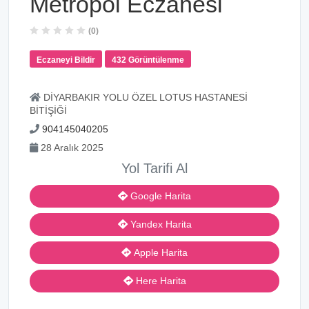
Metropol Eczanesi
(0)
Eczaneyi Bildir
432 Görüntülenme
DİYARBAKIR YOLU ÖZEL LOTUS HASTANESİ
BİTİŞİĞİ
904145040205
28 Aralık 2025
Yol Tarifi Al
Google Harita
Yandex Harita
Apple Harita
Here Harita