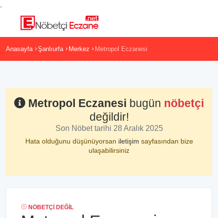
,
Anasayfa
Şanlıurfa
Merkez
Metropol Eczanesi
Metropol Eczanesi
bugün
nöbetçi
değildir!
Son Nöbet tarihi 28 Aralık 2025
Hata olduğunu düşünüyorsan
iletişim
sayfasından bize
ulaşabilirsiniz
NÖBETÇI DEĞIL