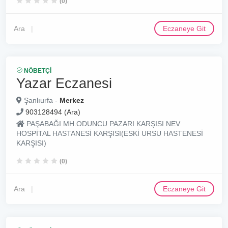
(0)
Ara
Eczaneye Git
NÖBETÇI
Yazar Eczanesi
Şanlıurfa -
Merkez
903128494 (Ara)
PAŞABAĞI MH.ODUNCU PAZARI KARŞISI NEV
HOSPİTAL HASTANESİ KARŞISI(ESKİ URSU HASTENESİ
KARŞISI)
(0)
Ara
Eczaneye Git