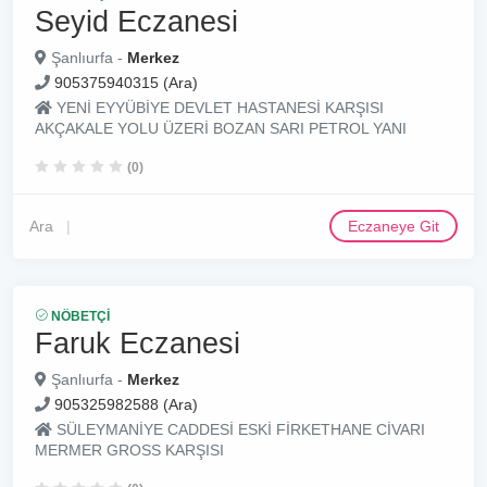
Seyid Eczanesi
Şanlıurfa -
Merkez
905375940315 (Ara)
YENİ EYYÜBİYE DEVLET HASTANESİ KARŞISI
AKÇAKALE YOLU ÜZERİ BOZAN SARI PETROL YANI
(0)
Ara
Eczaneye Git
NÖBETÇI
Faruk Eczanesi
Şanlıurfa -
Merkez
905325982588 (Ara)
SÜLEYMANİYE CADDESİ ESKİ FİRKETHANE CİVARI
MERMER GROSS KARŞISI