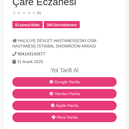
Çare Eczanesi
(0)
Eczaneyi Bildir
388 Görüntülenme
HALİLİYE DEVLET HASTANESİ(ESKİ OSM
HASTANESİ) İSTİKBAL SHOWROOM ARKASI
904143142677
31 Aralık 2025
Yol Tarifi Al
Google Harita
Yandex Harita
Apple Harita
Here Harita