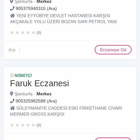
Şanlıurfa -
Merkez
905375940315 (Ara)
YENİ EYYÜBİYE DEVLET HASTANESİ KARŞISI
AKÇAKALE YOLU ÜZERİ BOZAN SARI PETROL YANI
(0)
Ara
Eczaneye Git
NÖBETÇI
Faruk Eczanesi
Şanlıurfa -
Merkez
905325982588 (Ara)
SÜLEYMANİYE CADDESİ ESKİ FİRKETHANE CİVARI
MERMER GROSS KARŞISI
(0)