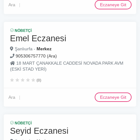
Ara
Eczaneye Git
NÖBETÇI
Emel Eczanesi
Şanlıurfa -
Merkez
905306757770 (Ara)
18 MART ÇANAKKALE CADDESİ NOVADA PARK AVM
(ESKİ STAD YERİ)
(0)
Ara
Eczaneye Git
NÖBETÇI
Seyid Eczanesi