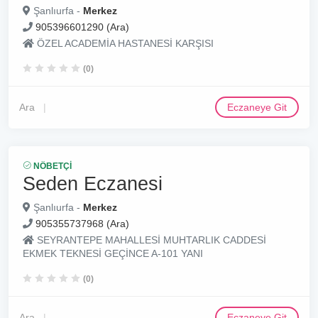
Şanlıurfa -
Merkez
905396601290 (Ara)
ÖZEL ACADEMİA HASTANESİ KARŞISI
(0)
Ara
Eczaneye Git
NÖBETÇI
Seden Eczanesi
Şanlıurfa -
Merkez
905355737968 (Ara)
SEYRANTEPE MAHALLESİ MUHTARLIK CADDESİ
EKMEK TEKNESİ GEÇİNCE A-101 YANI
(0)
Ara
Eczaneye Git