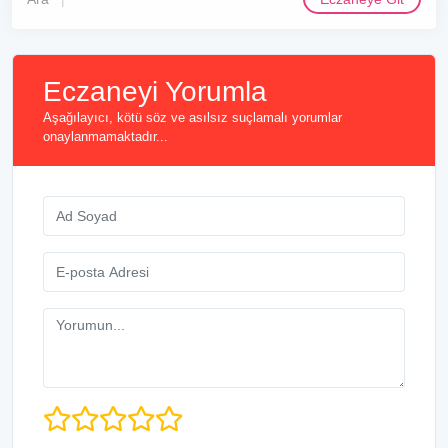
Eczaneyi Yorumla
Aşağılayıcı, kötü söz ve asılsız suçlamalı yorumlar
onaylanmamaktadır...