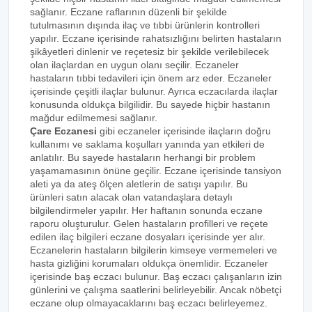
sağlanır. Eczane raflarının düzenli bir şekilde
tutulmasının dışında ilaç ve tıbbi ürünlerin kontrolleri
yapılır. Eczane içerisinde rahatsızlığını belirten hastaların
şikâyetleri dinlenir ve reçetesiz bir şekilde verilebilecek
olan ilaçlardan en uygun olanı seçilir. Eczaneler
hastaların tıbbi tedavileri için önem arz eder. Eczaneler
içerisinde çeşitli ilaçlar bulunur. Ayrıca eczacılarda ilaçlar
konusunda oldukça bilgilidir. Bu sayede hiçbir hastanın
mağdur edilmemesi sağlanır.
Çare Eczanesi
gibi eczaneler içerisinde ilaçların doğru
kullanımı ve saklama koşulları yanında yan etkileri de
anlatılır. Bu sayede hastaların herhangi bir problem
yaşamamasının önüne geçilir. Eczane içerisinde tansiyon
aleti ya da ateş ölçen aletlerin de satışı yapılır. Bu
ürünleri satın alacak olan vatandaşlara detaylı
bilgilendirmeler yapılır. Her haftanın sonunda eczane
raporu oluşturulur. Gelen hastaların profilleri ve reçete
edilen ilaç bilgileri eczane dosyaları içerisinde yer alır.
Eczanelerin hastaların bilgilerin kimseye vermemeleri ve
hasta gizliğini korumaları oldukça önemlidir. Eczaneler
içerisinde baş eczacı bulunur. Baş eczacı çalışanların izin
günlerini ve çalışma saatlerini belirleyebilir. Ancak nöbetçi
eczane olup olmayacaklarını baş eczacı belirleyemez.