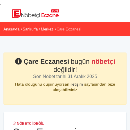
,
Anasayfa
Şanlıurfa
Merkez
Çare Eczanesi
Çare Eczanesi
bugün
nöbetçi
değildir!
Son Nöbet tarihi 31 Aralık 2025
Hata olduğunu düşünüyorsan
iletişim
sayfasından bize
ulaşabilirsiniz
NÖBETÇI DEĞIL