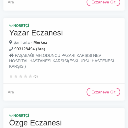
Ara
Eczaneye Git
NÖBETÇI
Yazar Eczanesi
Şanlıurfa -
Merkez
903128494 (Ara)
PAŞABAĞI MH.ODUNCU PAZARI KARŞISI NEV
HOSPİTAL HASTANESİ KARŞISI(ESKİ URSU HASTENESİ
KARŞISI)
(0)
Ara
Eczaneye Git
NÖBETÇI
Özge Eczanesi