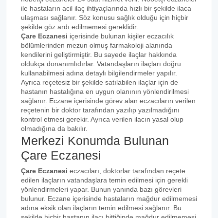
ile hastaların acil ilaç ihtiyaçlarında hızlı bir şekilde ilaca
ulaşması sağlanır. Söz konusu sağlık olduğu için hiçbir
şekilde göz ardı edilmemesi gereklidir.
Çare Eczanesi
içerisinde bulunan kişiler eczacılık
bölümlerinden mezun olmuş farmakoloji alanında
kendilerini geliştirmiştir. Bu sayede ilaçlar hakkında
oldukça donanımlıdırlar. Vatandaşların ilaçları doğru
kullanabilmesi adına detaylı bilgilendirmeler yapılır.
Ayrıca reçetesiz bir şekilde satılabilen ilaçlar için de
hastanın hastalığına en uygun olanının yönlendirilmesi
sağlanır. Eczane içerisinde görev alan eczacıların verilen
reçetenin bir doktor tarafından yazılıp yazılmadığını
kontrol etmesi gerekir. Ayrıca verilen ilacın yasal olup
olmadığına da bakılır.
Merkezi Konumda Bulunan
Çare Eczanesi
Çare Eczanesi
eczacıları, doktorlar tarafından reçete
edilen ilaçların vatandaşlara temin edilmesi için gerekli
yönlendirmeleri yapar. Bunun yanında bazı görevleri
bulunur. Eczane içerisinde hastaların mağdur edilmemesi
adına eksik olan ilaçların temin edilmesi sağlanır. Bu
şekilde hiçbir hastanın ilacı bittiğinde mağdur edilmemesi