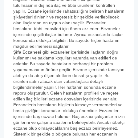
tutulmasının dışında ilaç ve tıbbi ürünlerin kontrolleri
yapılır. Eczane içerisinde rahatsızlığını belirten hastaların
şikâyetleri dinlenir ve reçetesiz bir şekilde verilebilecek
olan ilaçlardan en uygun olanı seçilir. Eczaneler
hastaların tıbbi tedavileri için önem arz eder. Eczaneler
içerisinde çeşitli ilaçlar bulunur. Ayrıca eczacılarda ilaçlar
konusunda oldukça bilgilidir. Bu sayede hiçbir hastanın
mağdur edilmemesi sağlanır.
Şifa Eczanesi
gibi eczaneler içerisinde ilaçların doğru
kullanımı ve saklama koşulları yanında yan etkileri de
anlatılır. Bu sayede hastaların herhangi bir problem
yaşamamasının önüne geçilir. Eczane içerisinde tansiyon
aleti ya da ateş ölçen aletlerin de satışı yapılır. Bu
ürünleri satın alacak olan vatandaşlara detaylı
bilgilendirmeler yapılır. Her haftanın sonunda eczane
raporu oluşturulur. Gelen hastaların profilleri ve reçete
edilen ilaç bilgileri eczane dosyaları içerisinde yer alır.
Eczanelerin hastaların bilgilerin kimseye vermemeleri ve
hasta gizliğini korumaları oldukça önemlidir. Eczaneler
içerisinde baş eczacı bulunur. Baş eczacı çalışanların izin
günlerini ve çalışma saatlerini belirleyebilir. Ancak nöbetçi
eczane olup olmayacaklarını baş eczacı belirleyemez.
Sistemik bir şekilde o bölgede bulunan her eczanenin