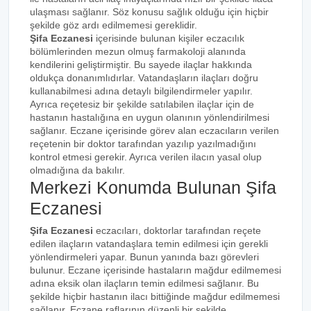
ulaşması sağlanır. Söz konusu sağlık olduğu için hiçbir
şekilde göz ardı edilmemesi gereklidir.
Şifa Eczanesi
içerisinde bulunan kişiler eczacılık
bölümlerinden mezun olmuş farmakoloji alanında
kendilerini geliştirmiştir. Bu sayede ilaçlar hakkında
oldukça donanımlıdırlar. Vatandaşların ilaçları doğru
kullanabilmesi adına detaylı bilgilendirmeler yapılır.
Ayrıca reçetesiz bir şekilde satılabilen ilaçlar için de
hastanın hastalığına en uygun olanının yönlendirilmesi
sağlanır. Eczane içerisinde görev alan eczacıların verilen
reçetenin bir doktor tarafından yazılıp yazılmadığını
kontrol etmesi gerekir. Ayrıca verilen ilacın yasal olup
olmadığına da bakılır.
Merkezi Konumda Bulunan Şifa
Eczanesi
Şifa Eczanesi
eczacıları, doktorlar tarafından reçete
edilen ilaçların vatandaşlara temin edilmesi için gerekli
yönlendirmeleri yapar. Bunun yanında bazı görevleri
bulunur. Eczane içerisinde hastaların mağdur edilmemesi
adına eksik olan ilaçların temin edilmesi sağlanır. Bu
şekilde hiçbir hastanın ilacı bittiğinde mağdur edilmemesi
sağlanır. Eczane raflarının düzenli bir şekilde