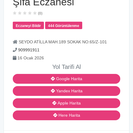
Şifa Eczanesi
(0)
Eczaneyi Bildir
444 Görüntülenme
SEYDO ATİLLA MAH.189 SOKAK NO:65/Z-101
909991911
16 Ocak 2026
Yol Tarifi Al
Google Harita
Yandex Harita
Apple Harita
Here Harita