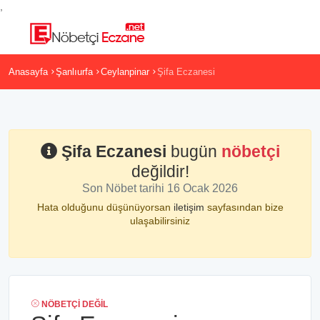
,
Anasayfa
Şanlıurfa
Ceylanpinar
Şifa Eczanesi
Şifa Eczanesi
bugün
nöbetçi
değildir!
Son Nöbet tarihi 16 Ocak 2026
Hata olduğunu düşünüyorsan
iletişim
sayfasından bize
ulaşabilirsiniz
NÖBETÇI DEĞIL