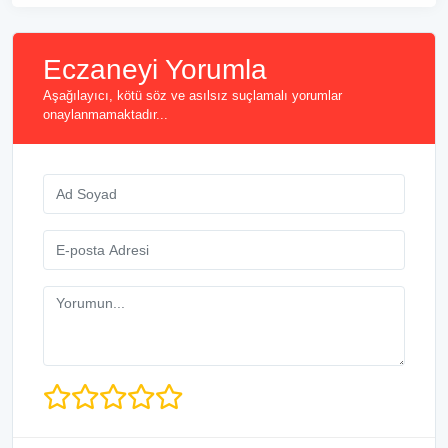
Eczaneyi Yorumla
Aşağılayıcı, kötü söz ve asılsız suçlamalı yorumlar
onaylanmamaktadır...