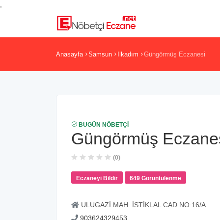
,
Anasayfa
Samsun
Ilkadım
Güngörmüş Eczanesi
BUGÜN NÖBETÇI
Güngörmüş Eczane
(0)
Eczaneyi Bildir
649 Görüntülenme
ULUGAZİ MAH. İSTİKLAL CAD NO:16/A
903624329453