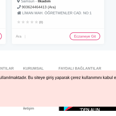
Samsun -
Ilkadım
903624464413 (Ara)
LİMAN MAH. ÖĞRETMENLER CAD. NO:1
(0)
Ara
Eczaneye Git
NTILAR
KURUMSAL
FAYDALI BAĞLANTILAR
l
Blog
llanılmaktadır. Bu siteye giriş yaparak çerez kullanımını kabul e
..
Hakkımızda
Nöbetçi...
Çerez Kullanımı
öbetçi...
Gizlilik
Sözleşmesi
iletişim