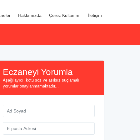
neler
Hakkımızda
Çerez Kullanımı
İletişim
Eczaneyi Yorumla
Aşağılayıcı, kötü söz ve asılsız suçlamalı
yorumlar onaylanmamaktadır...