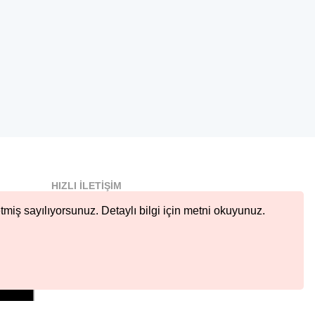
HIZLI İLETIŞIM
info@nobetcieczane.net
tmiş sayılıyorsunuz. Detaylı bilgi için metni okuyunuz.
BIZI TAKIP EDIN