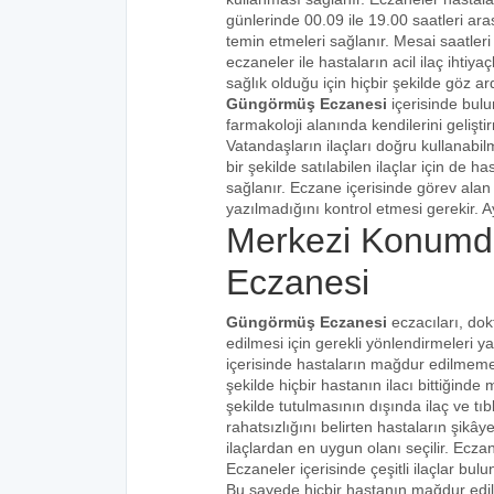
günlerinde 00.09 ile 19.00 saatleri aras
temin etmeleri sağlanır. Mesai saatleri
eczaneler ile hastaların acil ilaç ihtiy
sağlık olduğu için hiçbir şekilde göz ar
Güngörmüş Eczanesi
içerisinde bul
farmakoloji alanında kendilerini gelişt
Vatandaşların ilaçları doğru kullanabilm
bir şekilde satılabilen ilaçlar için de 
sağlanır. Eczane içerisinde görev alan 
yazılmadığını kontrol etmesi gerekir. Ay
Merkezi Konumd
Eczanesi
Güngörmüş Eczanesi
eczacıları, dok
edilmesi için gerekli yönlendirmeleri 
içerisinde hastaların mağdur edilmemes
şekilde hiçbir hastanın ilacı bittiğind
şekilde tutulmasının dışında ilaç ve tıbb
rahatsızlığını belirten hastaların şikâye
ilaçlardan en uygun olanı seçilir. Eczan
Eczaneler içerisinde çeşitli ilaçlar bulu
Bu sayede hiçbir hastanın mağdur edi