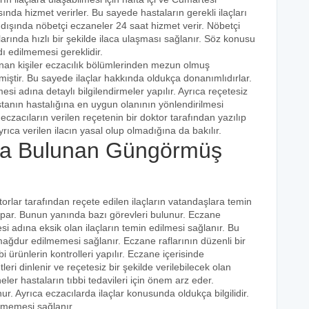
ında hizmet verirler. Bu sayede hastaların gerekli ilaçları
 dışında nöbetçi eczaneler 24 saat hizmet verir. Nöbetçi
açlarında hızlı bir şekilde ilaca ulaşması sağlanır. Söz konusu
dı edilmemesi gereklidir.
unan kişiler eczacılık bölümlerinden mezun olmuş
irmiştir. Bu sayede ilaçlar hakkında oldukça donanımlıdırlar.
esi adına detaylı bilgilendirmeler yapılır. Ayrıca reçetesiz
hastanın hastalığına en uygun olanının yönlendirilmesi
eczacıların verilen reçetenin bir doktor tarafından yazılıp
rıca verilen ilacın yasal olup olmadığına da bakılır.
a Bulunan Güngörmüş
torlar tarafından reçete edilen ilaçların vatandaşlara temin
yapar. Bunun yanında bazı görevleri bulunur. Eczane
i adına eksik olan ilaçların temin edilmesi sağlanır. Bu
e mağdur edilmemesi sağlanır. Eczane raflarının düzenli bir
i ürünlerin kontrolleri yapılır. Eczane içerisinde
tleri dinlenir ve reçetesiz bir şekilde verilebilecek olan
eler hastaların tıbbi tedavileri için önem arz eder.
nur. Ayrıca eczacılarda ilaçlar konusunda oldukça bilgilidir.
lmemesi sağlanır.