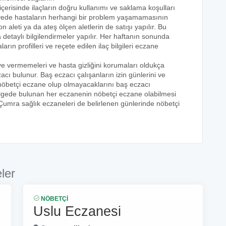
içerisinde ilaçların doğru kullanımı ve saklama koşulları
 sayede hastaların herhangi bir problem yaşamamasının
n aleti ya da ateş ölçen aletlerin de satışı yapılır. Bu
 detaylı bilgilendirmeler yapılır. Her haftanın sonunda
rın profilleri ve reçete edilen ilaç bilgileri eczane
eye vermemeleri ve hasta gizliğini korumaları oldukça
acı bulunur. Baş eczacı çalışanların izin günlerini ve
k nöbetçi eczane olup olmayacaklarını baş eczacı
bölgede bulunan her eczanenin nöbetçi eczane olabilmesi
 Çumra sağlık eczaneleri de belirlenen günlerinde nöbetçi
ler
NÖBETÇI
Uslu Eczanesi