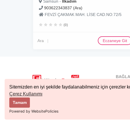
Samsun -
Ilkadım
903622343837 (Ara)
FEVZİ ÇAKMAK MAH. LİSE CAD.NO:72/5
(0)
Ara
Eczaneye Git
BAĞLA
İstanbu
Sitemizden en iyi şekilde faydalanabilmeniz için çerezler ku
Nöbetçi.
Çerez Kullanımı
Copyright © 2023 Tüm Hakları Saklıdır.
Ankara 
Tamam
Kıbrıs N
Powered by WebsitePolicies