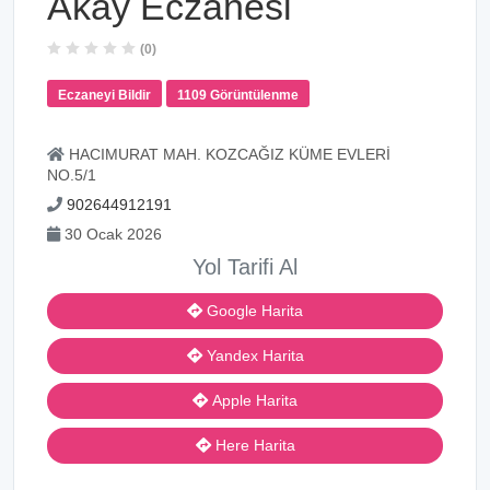
Akay Eczanesi
(0)
Eczaneyi Bildir
1109 Görüntülenme
HACIMURAT MAH. KOZCAĞIZ KÜME EVLERİ
NO.5/1
902644912191
30 Ocak 2026
Yol Tarifi Al
Google Harita
Yandex Harita
Apple Harita
Here Harita