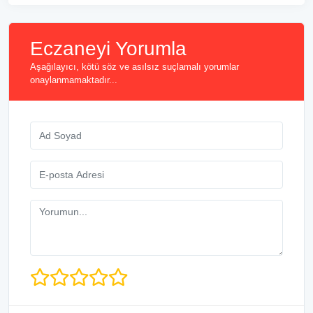
Eczaneyi Yorumla
Aşağılayıcı, kötü söz ve asılsız suçlamalı yorumlar
onaylanmamaktadır...