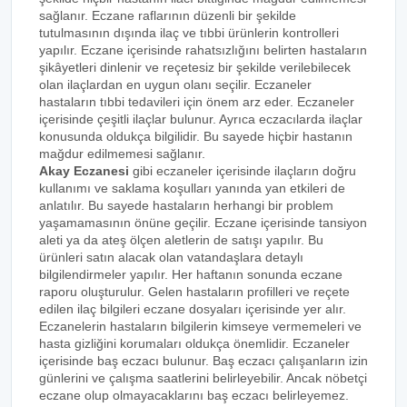
sağlanır. Eczane raflarının düzenli bir şekilde
tutulmasının dışında ilaç ve tıbbi ürünlerin kontrolleri
yapılır. Eczane içerisinde rahatsızlığını belirten hastaların
şikâyetleri dinlenir ve reçetesiz bir şekilde verilebilecek
olan ilaçlardan en uygun olanı seçilir. Eczaneler
hastaların tıbbi tedavileri için önem arz eder. Eczaneler
içerisinde çeşitli ilaçlar bulunur. Ayrıca eczacılarda ilaçlar
konusunda oldukça bilgilidir. Bu sayede hiçbir hastanın
mağdur edilmemesi sağlanır.
Akay Eczanesi
gibi eczaneler içerisinde ilaçların doğru
kullanımı ve saklama koşulları yanında yan etkileri de
anlatılır. Bu sayede hastaların herhangi bir problem
yaşamamasının önüne geçilir. Eczane içerisinde tansiyon
aleti ya da ateş ölçen aletlerin de satışı yapılır. Bu
ürünleri satın alacak olan vatandaşlara detaylı
bilgilendirmeler yapılır. Her haftanın sonunda eczane
raporu oluşturulur. Gelen hastaların profilleri ve reçete
edilen ilaç bilgileri eczane dosyaları içerisinde yer alır.
Eczanelerin hastaların bilgilerin kimseye vermemeleri ve
hasta gizliğini korumaları oldukça önemlidir. Eczaneler
içerisinde baş eczacı bulunur. Baş eczacı çalışanların izin
günlerini ve çalışma saatlerini belirleyebilir. Ancak nöbetçi
eczane olup olmayacaklarını baş eczacı belirleyemez.