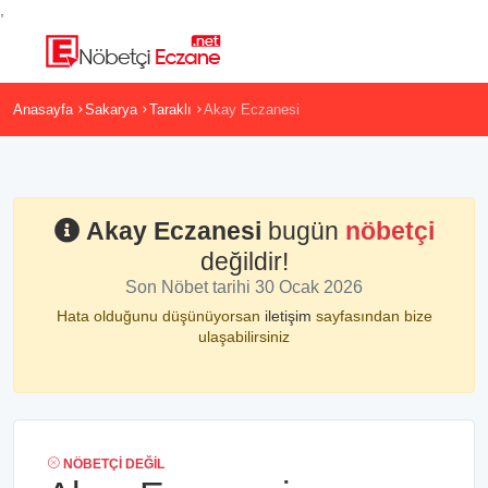
,
Anasayfa
Sakarya
Taraklı
Akay Eczanesi
Akay Eczanesi
bugün
nöbetçi
değildir!
Son Nöbet tarihi 30 Ocak 2026
Hata olduğunu düşünüyorsan
iletişim
sayfasından bize
ulaşabilirsiniz
NÖBETÇI DEĞIL