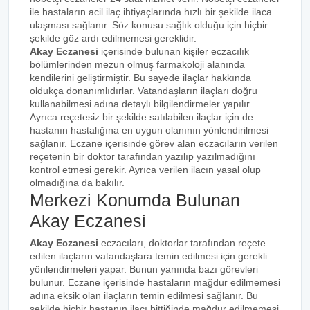
ile hastaların acil ilaç ihtiyaçlarında hızlı bir şekilde ilaca
ulaşması sağlanır. Söz konusu sağlık olduğu için hiçbir
şekilde göz ardı edilmemesi gereklidir.
Akay Eczanesi
içerisinde bulunan kişiler eczacılık
bölümlerinden mezun olmuş farmakoloji alanında
kendilerini geliştirmiştir. Bu sayede ilaçlar hakkında
oldukça donanımlıdırlar. Vatandaşların ilaçları doğru
kullanabilmesi adına detaylı bilgilendirmeler yapılır.
Ayrıca reçetesiz bir şekilde satılabilen ilaçlar için de
hastanın hastalığına en uygun olanının yönlendirilmesi
sağlanır. Eczane içerisinde görev alan eczacıların verilen
reçetenin bir doktor tarafından yazılıp yazılmadığını
kontrol etmesi gerekir. Ayrıca verilen ilacın yasal olup
olmadığına da bakılır.
Merkezi Konumda Bulunan
Akay Eczanesi
Akay Eczanesi
eczacıları, doktorlar tarafından reçete
edilen ilaçların vatandaşlara temin edilmesi için gerekli
yönlendirmeleri yapar. Bunun yanında bazı görevleri
bulunur. Eczane içerisinde hastaların mağdur edilmemesi
adına eksik olan ilaçların temin edilmesi sağlanır. Bu
şekilde hiçbir hastanın ilacı bittiğinde mağdur edilmemesi