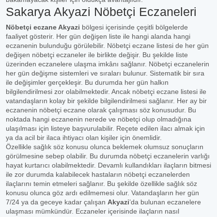
Sakarya Akyazi Nöbetçi Eczaneleri
Nöbetçi eczane Akyazi
bölgesi içerisinde çeşitli bölgelerde
faaliyet gösterir. Her gün değişen liste ile hangi alanda hangi
eczanenin bulunduğu görülebilir. Nöbetçi eczane listesi de her gün
değişen nöbetçi eczaneler ile birlikte değişir. Bu şekilde liste
üzerinden eczanelere ulaşma imkânı sağlanır. Nöbetçi eczanelerin
her gün değişme sistemleri ve sıraları bulunur. Sistematik bir sıra
ile değişimler gerçekleşir. Bu durumda her gün halkın
bilgilendirilmesi zor olabilmektedir. Ancak nöbetçi eczane listesi ile
vatandaşların kolay bir şekilde bilgilendirilmesi sağlanır. Her ay bir
eczanenin nöbetçi eczane olarak çalışması söz konusudur. Bu
noktada hangi eczanenin nerede ve nöbetçi olup olmadığına
ulaşılması için listeye başvurulabilir. Reçete edilen ilacı almak için
ya da acil bir ilaca ihtiyacı olan kişiler için önemlidir.
Özellikle sağlık söz konusu olunca beklemek olumsuz sonuçların
görülmesine sebep olabilir. Bu durumda nöbetçi eczanelerin varlığı
hayat kurtarıcı olabilmektedir. Devamlı kullandıkları ilaçların bitmesi
ile zor durumda kalabilecek hastaların nöbetçi eczanelerden
ilaçlarını temin etmeleri sağlanır. Bu şekilde özellikle sağlık söz
konusu olunca göz ardı edilmemesi olur. Vatandaşların her gün
7/24 ya da geceye kadar çalışan
Akyazi
’da bulunan eczanelere
ulaşması mümkündür. Eczaneler içerisinde ilaçların nasıl