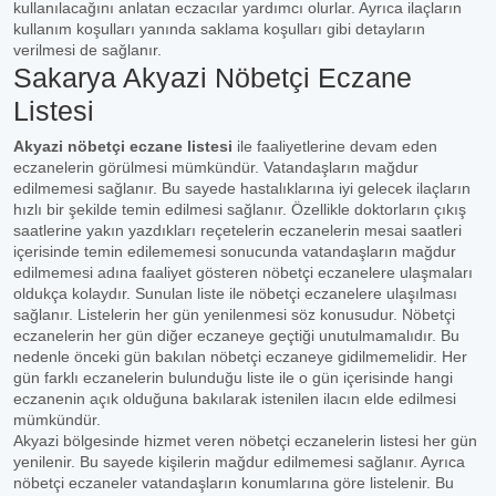
kullanılacağını anlatan eczacılar yardımcı olurlar. Ayrıca ilaçların
kullanım koşulları yanında saklama koşulları gibi detayların
verilmesi de sağlanır.
Sakarya Akyazi Nöbetçi Eczane
Listesi
Akyazi nöbetçi eczane listesi
ile faaliyetlerine devam eden
eczanelerin görülmesi mümkündür. Vatandaşların mağdur
edilmemesi sağlanır. Bu sayede hastalıklarına iyi gelecek ilaçların
hızlı bir şekilde temin edilmesi sağlanır. Özellikle doktorların çıkış
saatlerine yakın yazdıkları reçetelerin eczanelerin mesai saatleri
içerisinde temin edilememesi sonucunda vatandaşların mağdur
edilmemesi adına faaliyet gösteren nöbetçi eczanelere ulaşmaları
oldukça kolaydır. Sunulan liste ile nöbetçi eczanelere ulaşılması
sağlanır. Listelerin her gün yenilenmesi söz konusudur. Nöbetçi
eczanelerin her gün diğer eczaneye geçtiği unutulmamalıdır. Bu
nedenle önceki gün bakılan nöbetçi eczaneye gidilmemelidir. Her
gün farklı eczanelerin bulunduğu liste ile o gün içerisinde hangi
eczanenin açık olduğuna bakılarak istenilen ilacın elde edilmesi
mümkündür.
Akyazi bölgesinde hizmet veren nöbetçi eczanelerin listesi her gün
yenilenir. Bu sayede kişilerin mağdur edilmemesi sağlanır. Ayrıca
nöbetçi eczaneler vatandaşların konumlarına göre listelenir. Bu