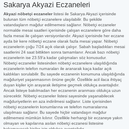
Sakarya Akyazi Eczaneleri
Akyazi nöbetçi eczaneler
listesi ile Sakarya Akyazi içerisinde
bulunan tüm nöbetçi eczanelere ulaşılabilir. Bu şekilde
vatandaşların mağdur edilmemesi sağlanır. Nöbetçi eczaneler
normalde mesai saatleri içerisinde çalışan eczanelere göre daha
fazla mesai ile çalışan versiyonlarıdır. Akyazi içerisinde her eczane
ayda bir kere nöbetçi eczane olarak fazla mesai yapar. Nöbetçi
eczanelerin çoğu 7/24 açık olarak çalışır. Sabah başladıkları mesai
saatlerini 24 saat bittikten sonra tamamlanır. Ancak bazı nöbetçi
eczanelerin ise 23.59’a kadar çalışmaları söz konusudur.
Nöbetçi eczaneler listesinden nöbetçi eczanelere ulaşıldığında
eczanelerin telefon numaraları ile aranarak kaça kadar açık
kaldıkları sorulabilir. Bu sayede eczanenin konumuna ulaşıldığında
mağduriyet yaşanmasının önüne geçilir. Özellikle acil ilaca ihtiyaç
duyan kişiler için arayarak iletişime geçmek oldukça avantajlıdır.
Ancak listeye bakılmadan her eczanenin aranması oldukça uzun
sürecektir. Nöbetçi eczaneler listesi sayesinde yaşanabilecek
mağduriyetlerin en aza indirilmesi sağlanır. Liste içerisinden
nöbetçi eczanelerin konumlarına ve telefon numaralarına
ulaşılması sağlanır. Bu sayede hiçbir vatandaşın mağdur
edilmemesi mümkün kılınır. Özellikle herhangi bir eczaneye yakın
olmayan ve kapılarına asılan nöbetçi eczanesi listesine
bakamayacak kişiler için oldukça avantajlıdır.