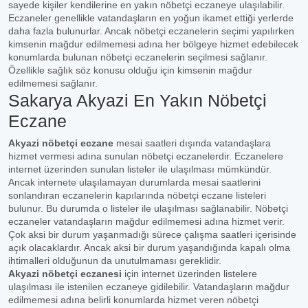
sayede kişiler kendilerine en yakın nöbetçi eczaneye ulaşılabilir.
Eczaneler genellikle vatandaşların en yoğun ikamet ettiği yerlerde
daha fazla bulunurlar. Ancak nöbetçi eczanelerin seçimi yapılırken
kimsenin mağdur edilmemesi adına her bölgeye hizmet edebilecek
konumlarda bulunan nöbetçi eczanelerin seçilmesi sağlanır.
Özellikle sağlık söz konusu olduğu için kimsenin mağdur
edilmemesi sağlanır.
Sakarya Akyazi En Yakın Nöbetçi
Eczane
Akyazi nöbetçi eczane
mesai saatleri dışında vatandaşlara
hizmet vermesi adına sunulan nöbetçi eczanelerdir. Eczanelere
internet üzerinden sunulan listeler ile ulaşılması mümkündür.
Ancak internete ulaşılamayan durumlarda mesai saatlerini
sonlandıran eczanelerin kapılarında nöbetçi eczane listeleri
bulunur. Bu durumda o listeler ile ulaşılması sağlanabilir. Nöbetçi
eczaneler vatandaşların mağdur edilmemesi adına hizmet verir.
Çok aksi bir durum yaşanmadığı sürece çalışma saatleri içerisinde
açık olacaklardır. Ancak aksi bir durum yaşandığında kapalı olma
ihtimalleri olduğunun da unutulmaması gereklidir.
Akyazi nöbetçi eczanesi
için internet üzerinden listelere
ulaşılması ile istenilen eczaneye gidilebilir. Vatandaşların mağdur
edilmemesi adına belirli konumlarda hizmet veren nöbetçi