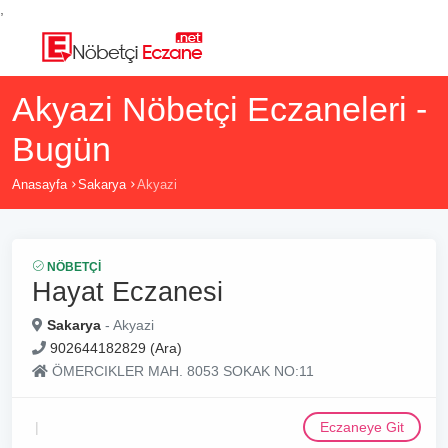
,
Akyazi Nöbetçi Eczaneleri -
Bugün
Anasayfa
Sakarya
Akyazi
NÖBETÇI
Hayat Eczanesi
Sakarya
- Akyazi
902644182829 (Ara)
ÖMERCIKLER MAH. 8053 SOKAK NO:11
Eczaneye Git