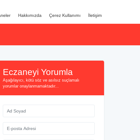
neler
Hakkımızda
Çerez Kullanımı
İletişim
Eczaneyi Yorumla
Aşağılayıcı, kötü söz ve asılsız suçlamalı
yorumlar onaylanmamaktadır...