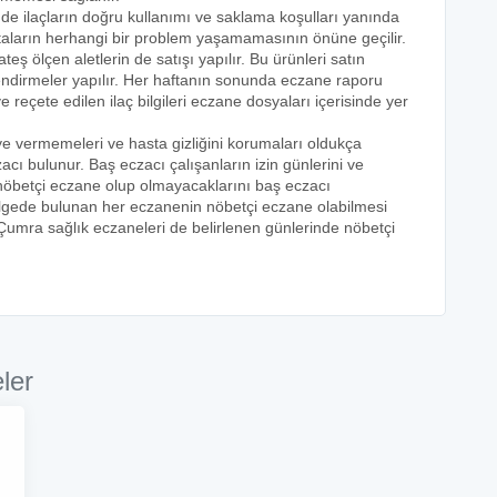
nde ilaçların doğru kullanımı ve saklama koşulları yanında
astaların herhangi bir problem yaşamamasının önüne geçilir.
teş ölçen aletlerin de satışı yapılır. Bu ürünleri satın
lendirmeler yapılır. Her haftanın sonunda eczane raporu
ve reçete edilen ilaç bilgileri eczane dosyaları içerisinde yer
eye vermemeleri ve hasta gizliğini korumaları oldukça
acı bulunur. Baş eczacı çalışanların izin günlerini ve
k nöbetçi eczane olup olmayacaklarını baş eczacı
bölgede bulunan her eczanenin nöbetçi eczane olabilmesi
 Çumra sağlık eczaneleri de belirlenen günlerinde nöbetçi
ler