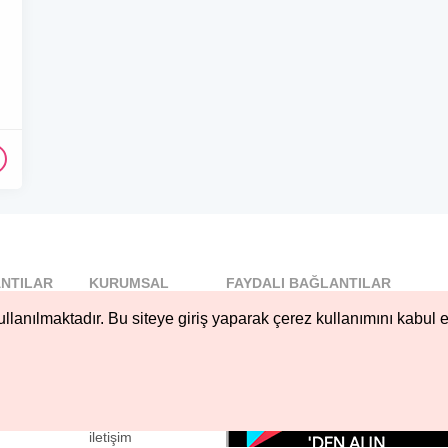
NTILAR
KURUMSAL
FAYDALI BAĞLANTILAR
l
Blog
llanılmaktadır. Bu siteye giriş yaparak çerez kullanımını kabul e
..
Hakkımızda
Nöbetçi...
Çerez Kullanımı
öbetçi...
Gizlilik
Sözleşmesi
iletişim