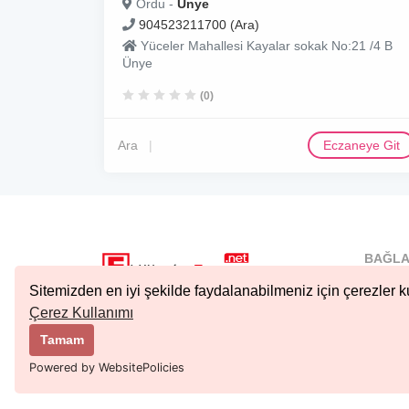
Ordu -
Ünye
904523211700 (Ara)
Yüceler Mahallesi Kayalar sokak No:21 /4 B
Ünye
(0)
Ara
Eczaneye Git
BAĞLA
İstanbu
Sitemizden en iyi şekilde faydalanabilmeniz için çerezler ku
Nöbetçi.
Çerez Kullanımı
Copyright © 2023 Tüm Hakları Saklıdır.
Ankara 
Tamam
Kıbrıs N
Powered by WebsitePolicies