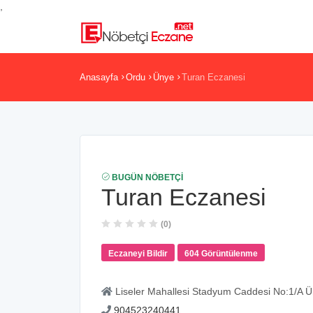
,
Anasayfa
Ordu
Ünye
Turan Eczanesi
BUGÜN NÖBETÇI
Turan Eczanesi
(0)
Eczaneyi Bildir
604 Görüntülenme
Liseler Mahallesi Stadyum Caddesi No:1/A 
904523240441