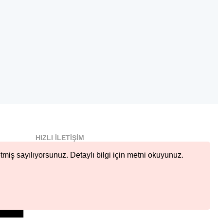
HIZLI İLETIŞIM
info@nobetcieczane.net
tmiş sayılıyorsunuz. Detaylı bilgi için metni okuyunuz.
BIZI TAKIP EDIN