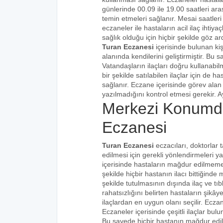
günlerinde 00.09 ile 19.00 saatleri aras
temin etmeleri sağlanır. Mesai saatleri
eczaneler ile hastaların acil ilaç ihtiy
sağlık olduğu için hiçbir şekilde göz ar
Turan Eczanesi
içerisinde bulunan ki
alanında kendilerini geliştirmiştir. Bu
Vatandaşların ilaçları doğru kullanabilm
bir şekilde satılabilen ilaçlar için de 
sağlanır. Eczane içerisinde görev alan 
yazılmadığını kontrol etmesi gerekir. Ay
Merkezi Konumd
Eczanesi
Turan Eczanesi
eczacıları, doktorlar 
edilmesi için gerekli yönlendirmeleri 
içerisinde hastaların mağdur edilmemes
şekilde hiçbir hastanın ilacı bittiğind
şekilde tutulmasının dışında ilaç ve tıbb
rahatsızlığını belirten hastaların şikâye
ilaçlardan en uygun olanı seçilir. Eczan
Eczaneler içerisinde çeşitli ilaçlar bulu
Bu sayede hiçbir hastanın mağdur edi