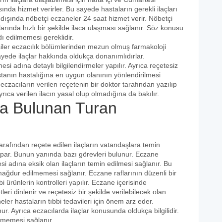
ında hizmet verirler. Bu sayede hastaların gerekli ilaçları
 dışında nöbetçi eczaneler 24 saat hizmet verir. Nöbetçi
açlarında hızlı bir şekilde ilaca ulaşması sağlanır. Söz konusu
dı edilmemesi gereklidir.
şiler eczacılık bölümlerinden mezun olmuş farmakoloji
 sayede ilaçlar hakkında oldukça donanımlıdırlar.
esi adına detaylı bilgilendirmeler yapılır. Ayrıca reçetesiz
hastanın hastalığına en uygun olanının yönlendirilmesi
eczacıların verilen reçetenin bir doktor tarafından yazılıp
rıca verilen ilacın yasal olup olmadığına da bakılır.
a Bulunan Turan
tarafından reçete edilen ilaçların vatandaşlara temin
yapar. Bunun yanında bazı görevleri bulunur. Eczane
i adına eksik olan ilaçların temin edilmesi sağlanır. Bu
e mağdur edilmemesi sağlanır. Eczane raflarının düzenli bir
i ürünlerin kontrolleri yapılır. Eczane içerisinde
tleri dinlenir ve reçetesiz bir şekilde verilebilecek olan
eler hastaların tıbbi tedavileri için önem arz eder.
nur. Ayrıca eczacılarda ilaçlar konusunda oldukça bilgilidir.
lmemesi sağlanır.