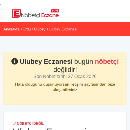
,
Anasayfa
Ordu
Ulubey
Ulubey Eczanesi
Ulubey Eczanesi
bugün
nöbetçi
değildir!
Son Nöbet tarihi 27 Ocak 2026
Hata olduğunu düşünüyorsan
iletişim
sayfasından bize
ulaşabilirsiniz
NÖBETÇI DEĞIL