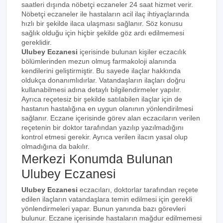
saatleri dışında nöbetçi eczaneler 24 saat hizmet verir.
Nöbetçi eczaneler ile hastaların acil ilaç ihtiyaçlarında
hızlı bir şekilde ilaca ulaşması sağlanır. Söz konusu
sağlık olduğu için hiçbir şekilde göz ardı edilmemesi
gereklidir.
Ulubey Eczanesi
içerisinde bulunan kişiler eczacılık
bölümlerinden mezun olmuş farmakoloji alanında
kendilerini geliştirmiştir. Bu sayede ilaçlar hakkında
oldukça donanımlıdırlar. Vatandaşların ilaçları doğru
kullanabilmesi adına detaylı bilgilendirmeler yapılır.
Ayrıca reçetesiz bir şekilde satılabilen ilaçlar için de
hastanın hastalığına en uygun olanının yönlendirilmesi
sağlanır. Eczane içerisinde görev alan eczacıların verilen
reçetenin bir doktor tarafından yazılıp yazılmadığını
kontrol etmesi gerekir. Ayrıca verilen ilacın yasal olup
olmadığına da bakılır.
Merkezi Konumda Bulunan
Ulubey Eczanesi
Ulubey Eczanesi
eczacıları, doktorlar tarafından reçete
edilen ilaçların vatandaşlara temin edilmesi için gerekli
yönlendirmeleri yapar. Bunun yanında bazı görevleri
bulunur. Eczane içerisinde hastaların mağdur edilmemesi