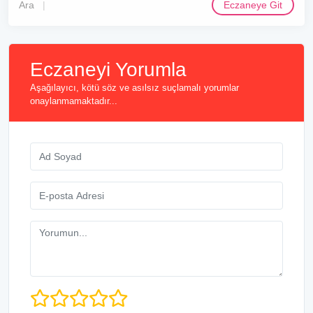
Ara
Eczaneye Git
Eczaneyi Yorumla
Aşağılayıcı, kötü söz ve asılsız suçlamalı yorumlar
onaylanmamaktadır...