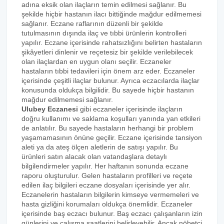
adına eksik olan ilaçların temin edilmesi sağlanır. Bu
şekilde hiçbir hastanın ilacı bittiğinde mağdur edilmemesi
sağlanır. Eczane raflarının düzenli bir şekilde
tutulmasının dışında ilaç ve tıbbi ürünlerin kontrolleri
yapılır. Eczane içerisinde rahatsızlığını belirten hastaların
şikâyetleri dinlenir ve reçetesiz bir şekilde verilebilecek
olan ilaçlardan en uygun olanı seçilir. Eczaneler
hastaların tıbbi tedavileri için önem arz eder. Eczaneler
içerisinde çeşitli ilaçlar bulunur. Ayrıca eczacılarda ilaçlar
konusunda oldukça bilgilidir. Bu sayede hiçbir hastanın
mağdur edilmemesi sağlanır.
Ulubey Eczanesi
gibi eczaneler içerisinde ilaçların
doğru kullanımı ve saklama koşulları yanında yan etkileri
de anlatılır. Bu sayede hastaların herhangi bir problem
yaşamamasının önüne geçilir. Eczane içerisinde tansiyon
aleti ya da ateş ölçen aletlerin de satışı yapılır. Bu
ürünleri satın alacak olan vatandaşlara detaylı
bilgilendirmeler yapılır. Her haftanın sonunda eczane
raporu oluşturulur. Gelen hastaların profilleri ve reçete
edilen ilaç bilgileri eczane dosyaları içerisinde yer alır.
Eczanelerin hastaların bilgilerin kimseye vermemeleri ve
hasta gizliğini korumaları oldukça önemlidir. Eczaneler
içerisinde baş eczacı bulunur. Baş eczacı çalışanların izin
günlerini ve çalışma saatlerini belirleyebilir. Ancak nöbetçi