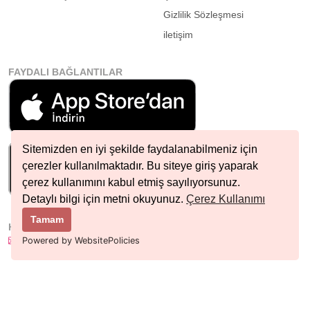
Gizlilik Sözleşmesi
iletişim
FAYDALI BAĞLANTILAR
Sitemizden en iyi şekilde faydalanabilmeniz için
çerezler kullanılmaktadır. Bu siteye giriş yaparak
çerez kullanımını kabul etmiş sayılıyorsunuz.
Detaylı bilgi için metni okuyunuz.
Çerez Kullanımı
Tamam
HIZLI İLETIŞIM
info@nobetcieczane.net
Powered by WebsitePolicies
BIZI TAKIP EDIN