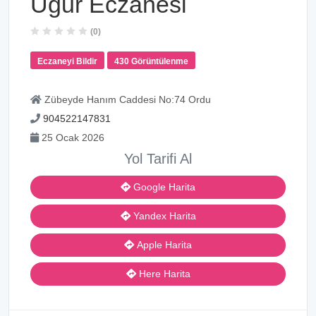
Uğur Eczanesi
(0)
Eczaneyi Bildir
430 Görüntülenme
Zübeyde Hanım Caddesi No:74 Ordu
904522147831
25 Ocak 2026
Yol Tarifi Al
Google Harita
Yandex Harita
Apple Harita
Here Harita