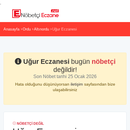
,
Anasayfa
Ordu
Altınordu
Uğur Eczanesi
Uğur Eczanesi
bugün
nöbetçi
değildir!
Son Nöbet tarihi 25 Ocak 2026
Hata olduğunu düşünüyorsan
iletişim
sayfasından bize
ulaşabilirsiniz
NÖBETÇI DEĞIL