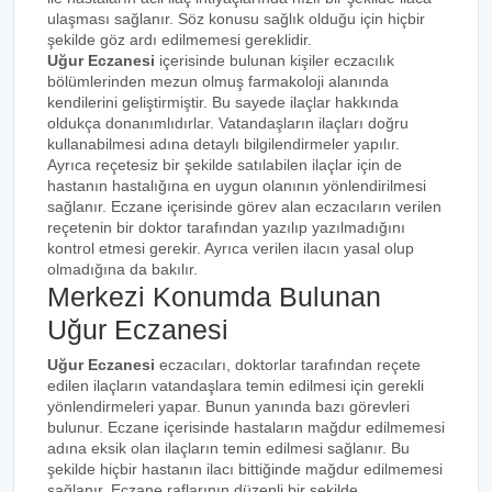
ulaşması sağlanır. Söz konusu sağlık olduğu için hiçbir
şekilde göz ardı edilmemesi gereklidir.
Uğur Eczanesi
içerisinde bulunan kişiler eczacılık
bölümlerinden mezun olmuş farmakoloji alanında
kendilerini geliştirmiştir. Bu sayede ilaçlar hakkında
oldukça donanımlıdırlar. Vatandaşların ilaçları doğru
kullanabilmesi adına detaylı bilgilendirmeler yapılır.
Ayrıca reçetesiz bir şekilde satılabilen ilaçlar için de
hastanın hastalığına en uygun olanının yönlendirilmesi
sağlanır. Eczane içerisinde görev alan eczacıların verilen
reçetenin bir doktor tarafından yazılıp yazılmadığını
kontrol etmesi gerekir. Ayrıca verilen ilacın yasal olup
olmadığına da bakılır.
Merkezi Konumda Bulunan
Uğur Eczanesi
Uğur Eczanesi
eczacıları, doktorlar tarafından reçete
edilen ilaçların vatandaşlara temin edilmesi için gerekli
yönlendirmeleri yapar. Bunun yanında bazı görevleri
bulunur. Eczane içerisinde hastaların mağdur edilmemesi
adına eksik olan ilaçların temin edilmesi sağlanır. Bu
şekilde hiçbir hastanın ilacı bittiğinde mağdur edilmemesi
sağlanır. Eczane raflarının düzenli bir şekilde