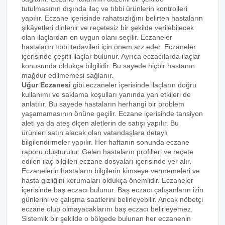
tutulmasının dışında ilaç ve tıbbi ürünlerin kontrolleri
yapılır. Eczane içerisinde rahatsızlığını belirten hastaların
şikâyetleri dinlenir ve reçetesiz bir şekilde verilebilecek
olan ilaçlardan en uygun olanı seçilir. Eczaneler
hastaların tıbbi tedavileri için önem arz eder. Eczaneler
içerisinde çeşitli ilaçlar bulunur. Ayrıca eczacılarda ilaçlar
konusunda oldukça bilgilidir. Bu sayede hiçbir hastanın
mağdur edilmemesi sağlanır.
Uğur Eczanesi
gibi eczaneler içerisinde ilaçların doğru
kullanımı ve saklama koşulları yanında yan etkileri de
anlatılır. Bu sayede hastaların herhangi bir problem
yaşamamasının önüne geçilir. Eczane içerisinde tansiyon
aleti ya da ateş ölçen aletlerin de satışı yapılır. Bu
ürünleri satın alacak olan vatandaşlara detaylı
bilgilendirmeler yapılır. Her haftanın sonunda eczane
raporu oluşturulur. Gelen hastaların profilleri ve reçete
edilen ilaç bilgileri eczane dosyaları içerisinde yer alır.
Eczanelerin hastaların bilgilerin kimseye vermemeleri ve
hasta gizliğini korumaları oldukça önemlidir. Eczaneler
içerisinde baş eczacı bulunur. Baş eczacı çalışanların izin
günlerini ve çalışma saatlerini belirleyebilir. Ancak nöbetçi
eczane olup olmayacaklarını baş eczacı belirleyemez.
Sistemik bir şekilde o bölgede bulunan her eczanenin