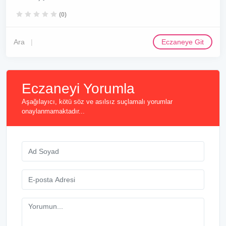
(0)
Ara
Eczaneye Git
Eczaneyi Yorumla
Aşağılayıcı, kötü söz ve asılsız suçlamalı yorumlar
onaylanmamaktadır...