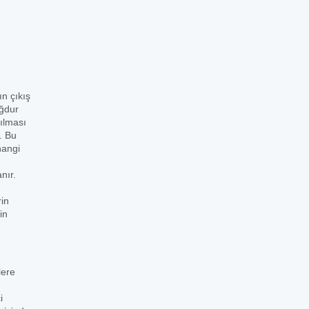
ın çıkış
ağdur
şılması
. Bu
hangi
nır.
rin
in
lere
i