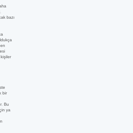
daha
.
cak bazı
ca
oldukça
den
esi
işiler
ste
 bir
r. Bu
çin ya
in