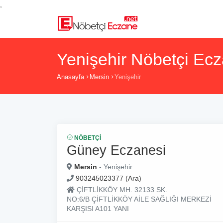
,
Yenişehir Nöbetçi Ecz
Anasayfa
Mersin
Yenişehir
NÖBETÇI
Güney Eczanesi
Mersin
- Yenişehir
903245023377 (Ara)
ÇİFTLİKKÖY MH. 32133 SK.
NO:6/B ÇİFTLİKKÖY AİLE SAĞLIĞI MERKEZİ
KARŞISI A101 YANI