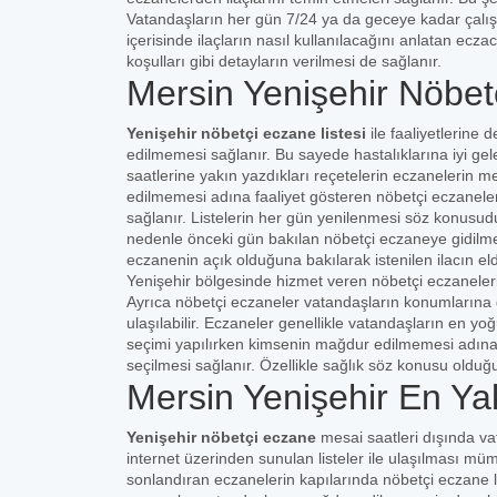
Vatandaşların her gün 7/24 ya da geceye kadar çalı
içerisinde ilaçların nasıl kullanılacağını anlatan ecza
koşulları gibi detayların verilmesi de sağlanır.
Mersin Yenişehir Nöbet
Yenişehir nöbetçi eczane listesi
ile faaliyetlerin
edilmemesi sağlanır. Bu sayede hastalıklarına iyi gelec
saatlerine yakın yazdıkları reçetelerin eczanelerin 
edilmemesi adına faaliyet gösteren nöbetçi eczaneler
sağlanır. Listelerin her gün yenilenmesi söz konusud
nedenle önceki gün bakılan nöbetçi eczaneye gidilmeme
eczanenin açık olduğuna bakılarak istenilen ilacın 
Yenişehir bölgesinde hizmet veren nöbetçi eczanelerin
Ayrıca nöbetçi eczaneler vatandaşların konumlarına g
ulaşılabilir. Eczaneler genellikle vatandaşların en yo
seçimi yapılırken kimsenin mağdur edilmemesi adına
seçilmesi sağlanır. Özellikle sağlık söz konusu oldu
Mersin Yenişehir En Ya
Yenişehir nöbetçi eczane
mesai saatleri dışında v
internet üzerinden sunulan listeler ile ulaşılması m
sonlandıran eczanelerin kapılarında nöbetçi eczane lis