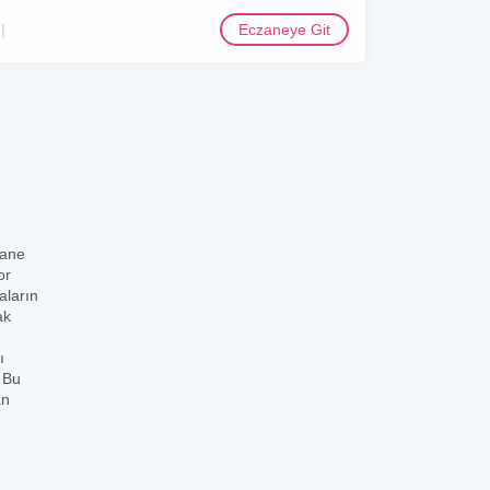
Eczaneye Git
zane
or
aların
ak
ı
. Bu
an