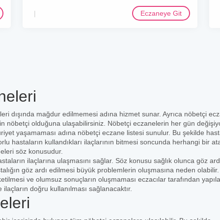
Eczaneye Git
neleri
leri dışında mağdur edilmemesi adına hizmet sunar. Ayrıca nöbetçi ec
erin nöbetçi olduğuna ulaşabilirsiniz. Nöbetçi eczanelerin her gün değişiy
uriyet yaşamaması adına nöbetçi eczane listesi sunulur. Bu şekilde hast
orlu hastaların kullandıkları ilaçlarının bitmesi soncunda herhangi bir at
eleri söz konusudur.
staların ilaçlarına ulaşmasını sağlar. Söz konusu sağlık olunca göz ard
stalığın göz ardı edilmesi büyük problemlerin oluşmasına neden olabilir
üketilmesi ve olumsuz sonuçların oluşmaması eczacılar tarafından yapıl
e ilaçların doğru kullanılması sağlanacaktır.
eleri