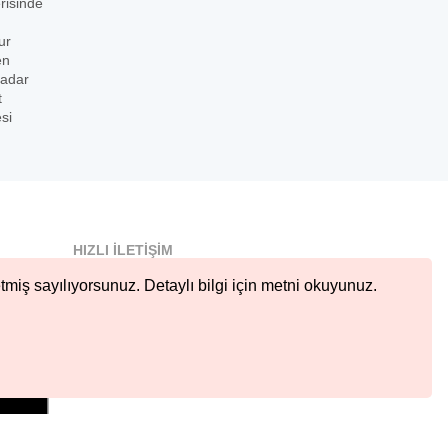
risinde
ur
en
kadar
t
si
HIZLI İLETIŞIM
info@nobetcieczane.net
tmiş sayılıyorsunuz. Detaylı bilgi için metni okuyunuz.
BIZI TAKIP EDIN