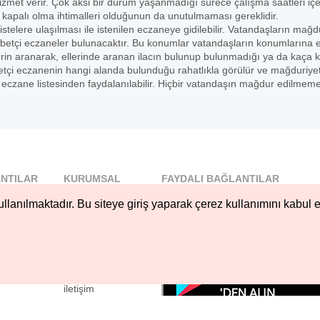
met verir. Çok aksi bir durum yaşanmadığı sürece çalışma saatleri içe
 kapalı olma ihtimalleri olduğunun da unutulmaması gereklidir.
istelere ulaşılması ile istenilen eczaneye gidilebilir. Vatandaşların mağd
betçi eczaneler bulunacaktır. Bu konumlar vatandaşların konumlarına 
erin aranarak, ellerinde aranan ilacın bulunup bulunmadığı ya da kaça 
 nöbetçi eczanenin hangi alanda bulunduğu rahatlıkla görülür ve mağduriye
czane listesinden faydalanılabilir. Hiçbir vatandaşın mağdur edilmeme
NTILAR
KURUMSAL
FAYDALI BAĞLANTILAR
l
Blog
llanılmaktadır. Bu siteye giriş yaparak çerez kullanımını kabul e
..
Hakkımızda
Nöbetçi...
Çerez Kullanımı
öbetçi...
Gizlilik
Sözleşmesi
iletişim