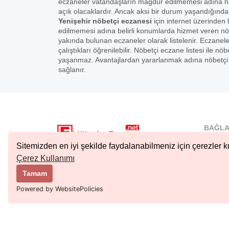
eczaneler vatandaşların mağdur edilmemesi adına hiz
açık olacaklardır. Ancak aksi bir durum yaşandığında
Yenişehir nöbetçi eczanesi
için internet üzerinden l
edilmemesi adına belirli konumlarda hizmet veren nö
yakında bulunan eczaneler olarak listelenir. Eczanel
çalıştıkları öğrenilebilir. Nöbetçi eczane listesi ile
yaşanmaz. Avantajlardan yararlanmak adına nöbetçi e
sağlanır.
BAĞLA
İstanbu
Sitemizden en iyi şekilde faydalanabilmeniz için çerezler ku
Nöbetçi.
Çerez Kullanımı
Copyright © 2023 Tüm Hakları Saklıdır.
Ankara 
Tamam
Kıbrıs N
Powered by WebsitePolicies