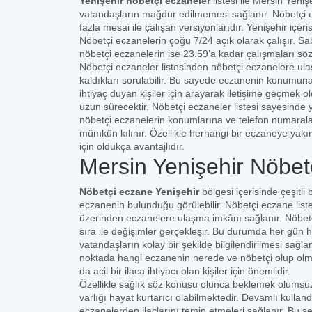
Yenişehir nöbetçi eczaneler
listesi ile Mersin Yeniş
vatandaşların mağdur edilmemesi sağlanır. Nöbetçi e
fazla mesai ile çalışan versiyonlarıdır. Yenişehir iç
Nöbetçi eczanelerin çoğu 7/24 açık olarak çalışır. Sa
nöbetçi eczanelerin ise 23.59’a kadar çalışmaları sö
Nöbetçi eczaneler listesinden nöbetçi eczanelere ula
kaldıkları sorulabilir. Bu sayede eczanenin konumuna 
ihtiyaç duyan kişiler için arayarak iletişime geçmek
uzun sürecektir. Nöbetçi eczaneler listesi sayesinde 
nöbetçi eczanelerin konumlarına ve telefon numaral
mümkün kılınır. Özellikle herhangi bir eczaneye yakı
için oldukça avantajlıdır.
Mersin Yenişehir Nöbet
Nöbetçi eczane Yenişehir
bölgesi içerisinde çeşitli
eczanenin bulunduğu görülebilir. Nöbetçi eczane listes
üzerinden eczanelere ulaşma imkânı sağlanır. Nöbetçi
sıra ile değişimler gerçekleşir. Bu durumda her gün hal
vatandaşların kolay bir şekilde bilgilendirilmesi sağ
noktada hangi eczanenin nerede ve nöbetçi olup olmadı
da acil bir ilaca ihtiyacı olan kişiler için önemlidir.
Özellikle sağlık söz konusu olunca beklemek olumsuz
varlığı hayat kurtarıcı olabilmektedir. Devamlı kulland
eczanelerden ilaçlarını temin etmeleri sağlanır. Bu ş