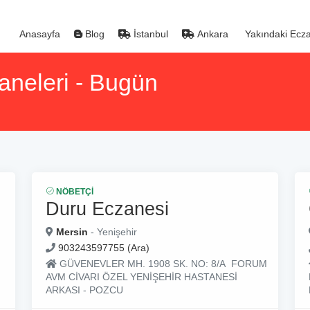
Anasayfa
Blog
İstanbul
Ankara
Yakındaki Ecza
aneleri - Bugün
NÖBETÇI
Duru Eczanesi
Mersin
- Yenişehir
903243597755 (Ara)
GÜVENEVLER MH. 1908 SK. NO: 8/A FORUM
AVM CİVARI ÖZEL YENİŞEHİR HASTANESİ
ARKASI - POZCU