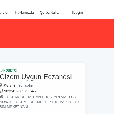
neler
Hakkımızda
Çerez Kullanımı
İletişim
NÖBETÇI
Gizem Uygun Eczanesi
Mersin
- Yenişehir
903243260979 (Ara)
FUAT MOREL MH. VALİ HÜSEYİN AKSU CD.
NO:47D FUAT MOREL MH. HEYE KEBAP KUZEYİ
BİM MRKET YANI